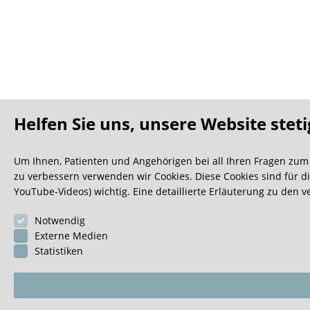
Helfen Sie uns, unsere Website steti
Um Ihnen, Patienten und Angehörigen bei all Ihren Fragen zum P
zu verbessern verwenden wir Cookies. Diese Cookies sind für di
YouTube-Videos) wichtig. Eine detaillierte Erläuterung zu den
Durch dieses Thema begleitet Sie
Prof. Dr. Georg Salomon
Notwendig
Mitglied der Faculty
Externe Medien
Statistiken