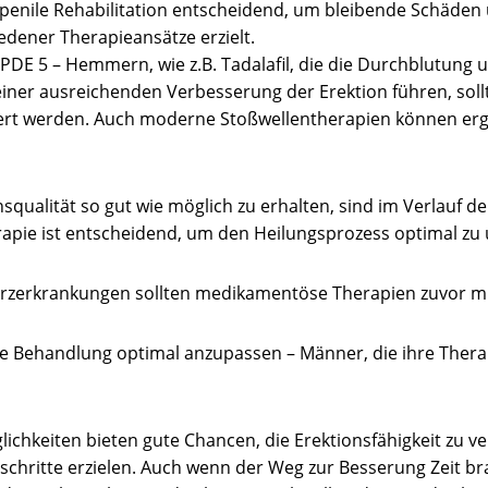
te penile Rehabilitation entscheidend, um bleibende Schäde
dener Therapieansätze erzielt.
 PDE 5 – Hemmern, wie z.B. Tadalafil, die die Durchblutung 
iner ausreichenden Verbesserung der Erektion führen, soll
eitert werden. Auch moderne Stoßwellentherapien können er
qualität so gut wie möglich zu erhalten, sind im Verlauf de
rapie ist entscheidend, um den Heilungsprozess optimal zu 
erzerkrankungen sollten medikamentöse Therapien zuvor m
 die Behandlung optimal anzupassen – Männer, die ihre The
ichkeiten bieten gute Chancen, die Erektionsfähigkeit zu ve
tschritte erzielen. Auch wenn der Weg zur Besserung Zeit bra