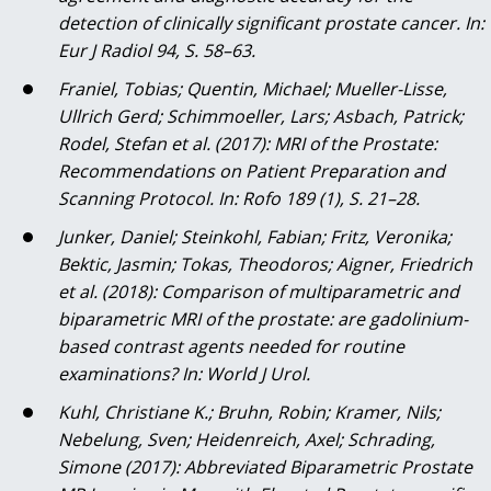
detection of clinically significant prostate cancer. In:
Eur J Radiol 94, S. 58–63.
Franiel, Tobias; Quentin, Michael; Mueller-Lisse,
Ullrich Gerd; Schimmoeller, Lars; Asbach, Patrick;
Rodel, Stefan et al. (2017): MRI of the Prostate:
Recommendations on Patient Preparation and
Scanning Protocol. In: Rofo 189 (1), S. 21–28.
Junker, Daniel; Steinkohl, Fabian; Fritz, Veronika;
Bektic, Jasmin; Tokas, Theodoros; Aigner, Friedrich
et al. (2018): Comparison of multiparametric and
biparametric MRI of the prostate: are gadolinium-
based contrast agents needed for routine
examinations? In: World J Urol.
Kuhl, Christiane K.; Bruhn, Robin; Kramer, Nils;
Nebelung, Sven; Heidenreich, Axel; Schrading,
Simone (2017): Abbreviated Biparametric Prostate