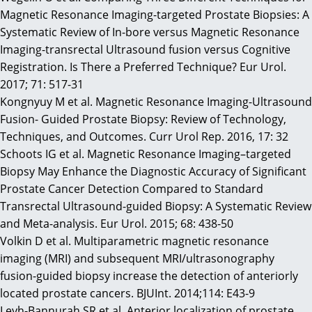
Magnetic Resonance Imaging-targeted Prostate Biopsies: A
Systematic Review of In-bore versus Magnetic Resonance
Imaging-transrectal Ultrasound fusion versus Cognitive
Registration. Is There a Preferred Technique? Eur Urol.
2017; 71: 517-31
Kongnyuy M et al. Magnetic Resonance Imaging-Ultrasound
Fusion- Guided Prostate Biopsy: Review of Technology,
Techniques, and Outcomes. Curr Urol Rep. 2016, 17: 32
Schoots IG et al. Magnetic Resonance Imaging–targeted
Biopsy May Enhance the Diagnostic Accuracy of Significant
Prostate Cancer Detection Compared to Standard
Transrectal Ultrasound-guided Biopsy: A Systematic Review
and Meta-analysis. Eur Urol. 2015; 68: 438-50
Volkin D et al. Multiparametric magnetic resonance
imaging (MRI) and subsequent MRI/ultrasonography
fusion-guided biopsy increase the detection of anteriorly
located prostate cancers. BJUInt. 2014;114: E43-9
Leyh-Bannurah SR et al. Anterior localization of prostate