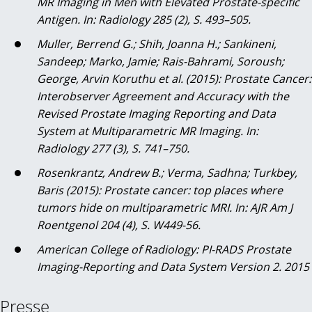
MR Imaging in Men with Elevated Prostate-specific
Antigen. In: Radiology 285 (2), S. 493–505.
Muller, Berrend G.; Shih, Joanna H.; Sankineni,
Sandeep; Marko, Jamie; Rais-Bahrami, Soroush;
George, Arvin Koruthu et al. (2015): Prostate Cancer:
Interobserver Agreement and Accuracy with the
Revised Prostate Imaging Reporting and Data
System at Multiparametric MR Imaging. In:
Radiology 277 (3), S. 741–750.
Rosenkrantz, Andrew B.; Verma, Sadhna; Turkbey,
Baris (2015): Prostate cancer: top places where
tumors hide on multiparametric MRI. In: AJR Am J
Roentgenol 204 (4), S. W449-56.
American College of Radiology: PI-RADS Prostate
Imaging-Reporting and Data System Version 2. 2015
Presse