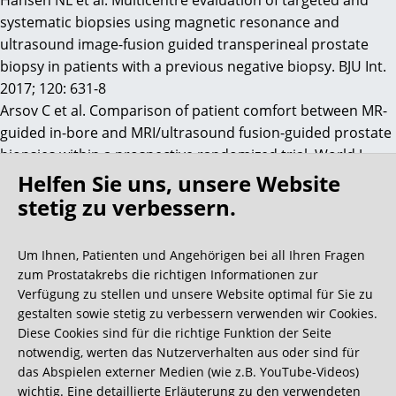
Hansen NL et al. Multicentre evaluation of targeted and
systematic biopsies using magnetic resonance and
ultrasound image-fusion guided transperineal prostate
biopsy in patients with a previous negative biopsy. BJU Int.
2017; 120: 631-8
Arsov C et al. Comparison of patient comfort between MR-
guided in-bore and MRI/ultrasound fusion-guided prostate
biopsies within a prospective randomized trial. World J
Urol. 2016; 34: 215-20
Helfen Sie uns, unsere Website
Raskolnikov D et al. The role of image guided biopsy
stetig zu verbessern.
targeting in patients with atypical small acinar
proliferation. J Urol. 2015; 193: 473-8
Um Ihnen, Patienten und Angehörigen bei all Ihren Fragen
Baco E, Rud E et al. Effect of targeted biopsy guided by
zum Prostatakrebs die richtigen Informationen zur
elastic image fusion of MRI with 3D-TRUS on diagnosis of
Verfügung zu stellen und unsere Website optimal für Sie zu
anterior prostate cancer. Urol Oncol. 2014; 32: 1300-7
gestalten sowie stetig zu verbessern verwenden wir Cookies.
Franz T et al. [MRI/TRUS fusion-guided prostate biopsy :
Diese Cookies sind für die richtige Funktion der Seite
notwendig, werten das Nutzerverhalten aus oder sind für
Value in the context of focal therapy]. Urologe A. 2017; 56:
das Abspielen externer Medien (wie z.B. YouTube-Videos)
208-16
wichtig. Eine detaillierte Erläuterung zu den verwendeten