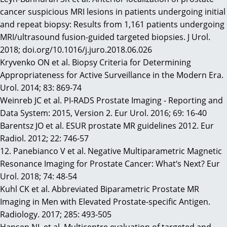
cancer suspicious MRI lesions in patients undergoing initial
and repeat biopsy: Results from 1,161 patients undergoing
MRI/ultrasound fusion-guided targeted biopsies. J Urol.
2018; doi.org/10.1016/j.juro.2018.06.026
Kryvenko ON et al. Biopsy Criteria for Determining
Appropriateness for Active Surveillance in the Modern Era.
Urol. 2014; 83: 869-74
Weinreb JC et al. PI-RADS Prostate Imaging - Reporting and
Data System: 2015, Version 2. Eur Urol. 2016; 69: 16-40
Barentsz JO et al. ESUR prostate MR guidelines 2012. Eur
Radiol. 2012; 22: 746-57
12. Panebianco V et al. Negative Multiparametric Magnetic
Resonance Imaging for Prostate Cancer: What‘s Next? Eur
Urol. 2018; 74: 48-54
Kuhl CK et al. Abbreviated Biparametric Prostate MR
Imaging in Men with Elevated Prostate-specific Antigen.
Radiology. 2017; 285: 493-505