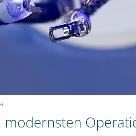
on
n modernsten Operati