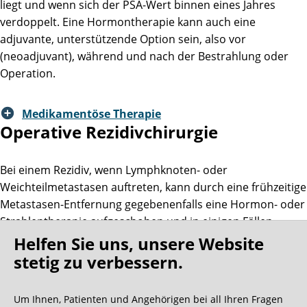
liegt und wenn sich der PSA-Wert binnen eines Jahres
verdoppelt. Eine Hormontherapie kann auch eine
adjuvante, unterstützende Option sein, also vor
(neoadjuvant), während und nach der Bestrahlung oder
Operation.
Medikamentöse Therapie
Operative Rezidiv­chirurgie
Bei einem Rezidiv, wenn Lymphknoten- oder
Weichteilmetastasen auftreten, kann durch eine frühzeitige
Metastasen-Entfernung gegebenenfalls eine Hormon- oder
Strahlentherapie aufgeschoben und in einigen Fällen
eventuell sogar vermieden werden, was für die Patienten
Helfen Sie uns, unsere Website
eine große Erleichterung bedeutet.
stetig zu verbessern.
Operative Rezidivchirurgie
Um Ihnen, Patienten und Angehörigen bei all Ihren Fragen