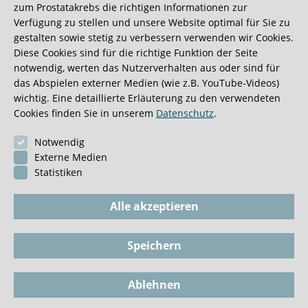
zum Prostatakrebs die richtigen Informationen zur
Verfügung zu stellen und unsere Website optimal für Sie zu
Therapieentscheidung bei früh entdecktem
gestalten sowie stetig zu verbessern verwenden wir Cookies.
Prostatakrebs
Diese Cookies sind für die richtige Funktion der Seite
Therapieentscheidung bei einem Prostatakrebs mit
notwendig, werten das Nutzerverhalten aus oder sind für
das Abspielen externer Medien (wie z.B. YouTube-Videos)
mittlerem Risiko
wichtig. Eine detaillierte Erläuterung zu den verwendeten
Welche Therapieoptionen habe
Cookies finden Sie in unserem
Datenschutz
.
ich bei einem Hoch-Risiko-
Notwendig
Prostatakrebs?
Externe Medien
Statistiken
Alle akzeptieren
Speichern
Impressum
BioGKV
Datenschutz
Dokumente
Ablehnen
Cookie-Einstellungen
Tel