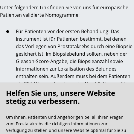
Unter folgendem Link finden Sie von uns für europäische
Patienten validierte Nomogramme:
Für Patienten vor der ersten Behandlung: Das
Instrument ist für Patienten bestimmt, bei denen
das Vorliegen von Prostatakrebs durch eine Biopsie
gesichert ist. Im Biopsiebefund sollten, neben der
Gleason-Score-Angabe, die Biopsieanzahl sowie
Informationen zur Lokalisation des Befundes
enthalten sein. Außerdem muss bei dem Patienten
ein PSA-Wert vorhanden sein. Abschließend sollte
Helfen Sie uns, unsere Website
das klinische Stadium der Erkrankung nach dem
Klassifikationssystem der UICC von 1992/2002
stetig zu verbessern.
bestimmt worden sein.
Zum Pre-OP-Nomogramm
Um Ihnen, Patienten und Angehörigen bei all Ihren Fragen
zum Prostatakrebs die richtigen Informationen zur
Für Patienten nach der radikalen Prostatektomie:
Verfügung zu stellen und unsere Website optimal für Sie zu
Teile des Instruments sind für die Anwendung bei