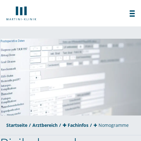
Startseite
Arztbereich
✚ Fachinfos
✚ Nomogramme