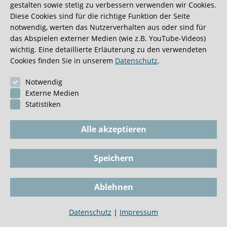
gestalten sowie stetig zu verbessern verwenden wir Cookies.
Patienten geeignet, die sich wegen Prostatakrebs
Diese Cookies sind für die richtige Funktion der Seite
einer Prostatektomie unterzogen haben. Hier
notwendig, werten das Nutzerverhalten aus oder sind für
werden Informationen zum pathologischen
das Abspielen externer Medien (wie z.B. YouTube-Videos)
Endbefund nach erfolgter Operation, wie z.B. das
wichtig. Eine detaillierte Erläuterung zu den verwendeten
Cookies finden Sie in unserem
Datenschutz
.
pT-Stadium, der Gleason-Score oder ähnliches
benötigt.
Zum Post-OP-Nomogramm
Notwendig
Externe Medien
Statistiken
Alle akzeptieren
Speichern
Impressum
BioGKV
Datenschutz
Dokumente
Ablehnen
Cookie-Einstellungen
Tel
Datenschutz
|
Impressum
Biopsie