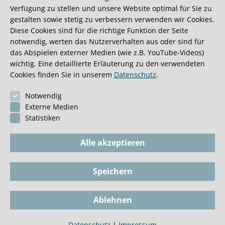
Verfügung zu stellen und unsere Website optimal für Sie zu
gestalten sowie stetig zu verbessern verwenden wir Cookies.
Diese Cookies sind für die richtige Funktion der Seite
notwendig, werten das Nutzerverhalten aus oder sind für
das Abspielen externer Medien (wie z.B. YouTube-Videos)
Darüber hinaus können Sie mit einer Verordnung für
wichtig. Eine detaillierte Erläuterung zu den verwendeten
Physiotherapie Ihres Urologen sich weiter
Cookies finden Sie in unserem
Datenschutz
.
physiotherapeutisch begleiten lassen. Einen qualifizierten
Physiotherapeuten finden Sie unter der folgenden
Notwendig
deutschlandweiten
Beckenbodentherapeutenliste
.
Externe Medien
Statistiken
Alle akzeptieren
Speichern
Impressum
BioGKV
Datenschutz
Dokumente
Ablehnen
Cookie-Einstellungen
Tel
Datenschutz
|
Impressum