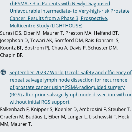
rhPSMA-7.3 in Patients with Newly Diagnosed
Unfavourable Intermediate- to Very-high-risk Prostate
Cancer: Results from a Phase 3, Prospective,
Multicentre Study (LIGHTHOUSE)
Surasi DS, Eiber M, Maurer T, Preston MA, Helfand BT,
Josephson D, Tewari AK, Somford DM, Rais-Bahrami S,
Koontz BF, Bostrom PJ, Chau A, Davis P, Schuster DM,
Chapin BF.
September 2023 / World J Urol.: Safety and efficiency of
repeat salvage lymph node dissection for recurrence
of prostate cancer using PSMA-radioguided surgery
(RGS) after prior salvage lymph node dissection with or
without initial RGS support
Falkenbach F, Knipper S, Koehler D, Ambrosini F, Steuber T,
Graefen M, Budäus L, Eiber M, Lunger L, Lischewski F, Heck
MM, Maurer T.