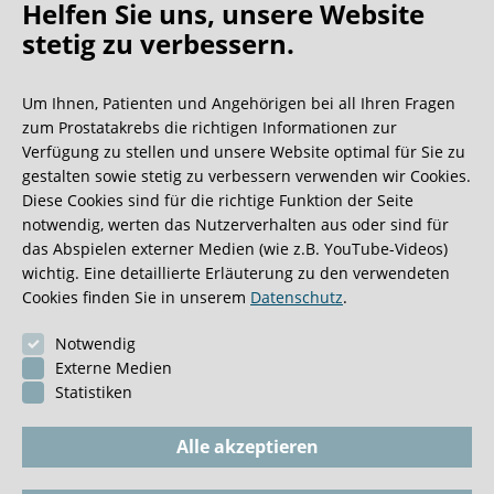
Helfen Sie uns, unsere Website
Schwaiger M, Gschwend JE, Eiber M.
stetig zu verbessern.
EJNMMI Res. / Dezember 205: 111/n-PSMA-I&T:
Um Ihnen, Patienten und Angehörigen bei all Ihren Fragen
expanding the spectrum of PSMA-I&T applications
zum Prostatakrebs die richtigen Informationen zur
towards SPECT and radioguided surgery
Verfügung zu stellen und unsere Website optimal für Sie zu
Schottelius M, Wirtz M, Eiber M, Maurer T, Wester HJ.
gestalten sowie stetig zu verbessern verwenden wir Cookies.
Diese Cookies sind für die richtige Funktion der Seite
September 2015 / Eur Urol.: Prostate-specific
notwendig, werten das Nutzerverhalten aus oder sind für
das Abspielen externer Medien (wie z.B. YouTube-Videos)
membrane antigen-radioguided surgery for metastatic
wichtig. Eine detaillierte Erläuterung zu den verwendeten
lymph nodes in prostate cancer
Cookies finden Sie in unserem
Datenschutz
.
Maurer T, Weirich G, Schottelius M, Weineisen M, Frisch B,
Okur A, Kübler H, Thalgott M, Navab N, Schwaiger M,
Notwendig
Wester HJ, Gschwend JE, Eiber M.
Externe Medien
Statistiken
Alle akzeptieren