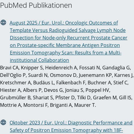
PubMed Publikationen
August 2025 / Eur. Urol.: Oncologic Outcomes of
Template Versus Radioguided Salvage Lymph Node
Dissection for Node-only Recurrent Prostate Cancer
on Prostate-specific Membrane Antigen Positron
Emission Tomography Scan: Results from a Multi-
institutional Collaboration
Bravi CA, Knipper S, Heidenreich A, Fossati N, Gandaglia G,
Dell'Oglio P, Suardi N, Osmonov D, Juenemann KP, Karnes J,
Kretschmer A, Budäus L, Falkenbach F, Buchner A, Stief C,
Hiester A, Albers P, Devos G, Joniau S, Poppel HV,
Grubmüller B, Shariat S, Pfister D, Tilki D, Graefen M, Gill IS,
Mottrie A, Montorsi F, Briganti A, Maurer T.
Oktober 2023 / Eur. Urol.: Diagnostic Performance and
Safety of Positron Emission Tomography with 18F-