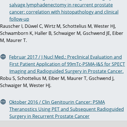
salvage lymphadenectomy in recurrent prostate
cancer: correlation with histopathology and clinical
follow-up
Rauscher I, Düwel C, Wirtz M, Schottelius M, Wester HJ,
Schwamborn K, Haller B, Schwaiger M, Gschwend JE, Eiber
M, Maurer T.
Februar 2017 / J Nucl Med.: Preclinical Evaluation and
First Patient Application of 99mTc-PSMA-I&S for SPECT
Imaging and Radioguided Surgery in Prostate Cancer.
Robu S, Schottelius M, Eiber M, Maurer T, Gschwend J,
Schwaiger M, Wester HJ.
Oktober 2016 / Clin Genitourin Cancer: PSMA
Theranostics Using PET and Subsequent Radioguided
Surgery in Recurrent Prostate Cancer
Maurer T, Schwamborn K, Schottelius M, Wester HJ,