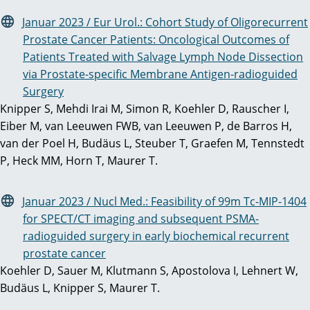
Januar 2023 / Eur Urol.: Cohort Study of Oligorecurrent
Prostate Cancer Patients: Oncological Outcomes of
Patients Treated with Salvage Lymph Node Dissection
via Prostate-specific Membrane Antigen-radioguided
Surgery
Knipper S, Mehdi Irai M, Simon R, Koehler D, Rauscher I,
Eiber M, van Leeuwen FWB, van Leeuwen P, de Barros H,
van der Poel H, Budäus L, Steuber T, Graefen M, Tennstedt
P, Heck MM, Horn T, Maurer T.
Januar 2023 / Nucl Med.: Feasibility of 99m Tc-MIP-1404
for SPECT/CT imaging and subsequent PSMA-
radioguided surgery in early biochemical recurrent
prostate cancer
Koehler D, Sauer M, Klutmann S, Apostolova I, Lehnert W,
Budäus L, Knipper S, Maurer T.