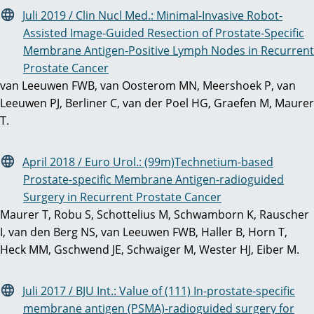
Juli 2019 / Clin Nucl Med.: Minimal-Invasive Robot-
Assisted Image-Guided Resection of Prostate-Specific
Membrane Antigen-Positive Lymph Nodes in Recurrent
Prostate Cancer
van Leeuwen FWB, van Oosterom MN, Meershoek P, van
Leeuwen PJ, Berliner C, van der Poel HG, Graefen M, Maurer
T.
April 2018 / Euro Urol.: (99m)Technetium-based
Prostate-specific Membrane Antigen-radioguided
Surgery in Recurrent Prostate Cancer
Maurer T, Robu S, Schottelius M, Schwamborn K, Rauscher
I, van den Berg NS, van Leeuwen FWB, Haller B, Horn T,
Heck MM, Gschwend JE, Schwaiger M, Wester HJ, Eiber M.
Juli 2017 / BJU Int.: Value of (111) In-prostate-specific
membrane antigen (PSMA)-radioguided surgery for