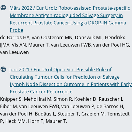
März 2022 / Eur Urol.: Robot-assisted Prostate-specific
Membrane Antigen-radioguided Salvage Surgery in
Recurrent Prostate Cancer Using a DROP-IN Gamma
Probe
de Barros HA, van Oosterom MN, Donswijk ML, Hendrikx
JJMA, Vis AN, Maurer T, van Leeuwen FWB, van der Poel HG,
van Leeuwen
Juni 2021 / Eur Urol Open Sci.: Possible Role of
Circulating Tumour Cells for Prediction of Salvage
Lymph Node Dissection Outcome in Patients with Early
Prostate Cancer Recurrence
Knipper S, Mehdi Irai M, Simon R, Koehler D, Rauscher I,
Eiber M, van Leeuwen FWB, van Leeuwen P, de Barros H,
van der Poel H, Budäus L, Steuber T, Graefen M, Tennstedt
P, Heck MM, Horn T, Maurer T.