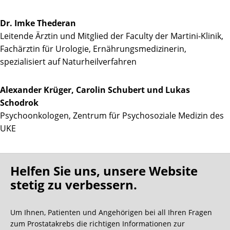
Dr. Imke Thederan
Leitende Ärztin und Mitglied der Faculty der Martini-Klinik,
Fachärztin für Urologie, Ernährungsmedizinerin,
spezialisiert auf Naturheilverfahren
Alexander Krüger, Carolin Schubert und Lukas
Schodrok
Psychoonkologen, Zentrum für Psychosoziale Medizin des
UKE
Marlis Schwarz
Helfen Sie uns, unsere Website
Oecotrophologin, Ernährungsberatung
stetig zu verbessern.
Kathrin Schwarz und Philine Iken
Universitäres Kompetenzzentrum für Sport- und
Um Ihnen, Patienten und Angehörigen bei all Ihren Fragen
Bewegungsmedizin, Ambulanzzentrum des UKE
zum Prostatakrebs die richtigen Informationen zur