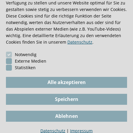
Verfügung zu stellen und unsere Website optimal für Sie zu
gestalten sowie stetig zu verbessern verwenden wir Cookies.
Dr. Jonas Ekrutt
Diese Cookies sind für die richtige Funktion der Seite
Oberarzt der Martini-Klinik
notwendig, werten das Nutzerverhalten aus oder sind für
das Abspielen externer Medien (wie z.B. YouTube-Videos)
wichtig. Eine detaillierte Erläuterung zu den verwendeten
Kathi Ehlert
Cookies finden Sie in unserem
Datenschutz
.
Funktionsdienstleitung der Martini-Klinik
Notwendig
Externe Medien
Statistiken
Alle akzeptieren
Speichern
Impressum
BioGKV
Datenschutz
Dokumente
Ablehnen
Cookie-Einstellungen
Tel
Datenschutz
|
Impressum