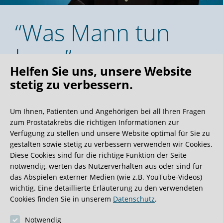
“Was Mann tun
kann”
Helfen Sie uns, unsere Website
stetig zu verbessern.
Dr. Gisa Mehring spricht über Therapie und
Training für Potenz und Kontinenz nach der
Um Ihnen, Patienten und Angehörigen bei all Ihren Fragen
Operation.
zum Prostatakrebs die richtigen Informationen zur
Verfügung zu stellen und unsere Website optimal für Sie zu
11.17 Minuten
gestalten sowie stetig zu verbessern verwenden wir Cookies.
Diese Cookies sind für die richtige Funktion der Seite
notwendig, werten das Nutzerverhalten aus oder sind für
das Abspielen externer Medien (wie z.B. YouTube-Videos)
wichtig. Eine detaillierte Erläuterung zu den verwendeten
Cookies finden Sie in unserem
Datenschutz
.
Notwendig