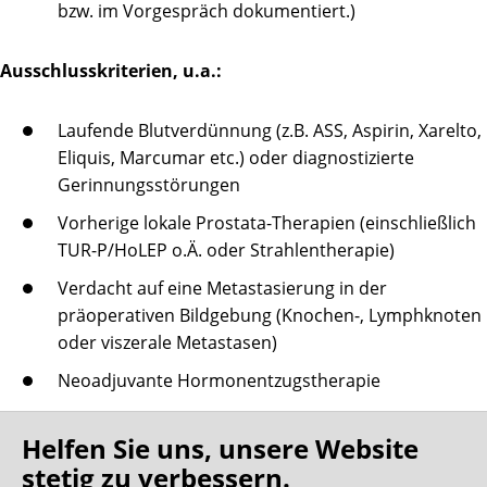
bzw. im Vorgespräch dokumentiert.)
Ausschlusskriterien, u.a.:
Laufende Blutverdünnung (z.B. ASS, Aspirin, Xarelto,
Eliquis, Marcumar etc.) oder diagnostizierte
Gerinnungsstörungen
Vorherige lokale Prostata-Therapien (einschließlich
TUR-P/HoLEP o.Ä. oder Strahlentherapie)
Verdacht auf eine Metastasierung in der
präoperativen Bildgebung (Knochen-, Lymphknoten
oder viszerale Metastasen)
Neoadjuvante Hormonentzugstherapie
Vorherige Chemotherapie oder größere tiefe
Helfen Sie uns, unsere Website
Dickdarm- /Rektaloperation oder chirurgisch
stetig zu verbessern.
behandeltes Beckentrauma (z.B. Beckenringfraktur