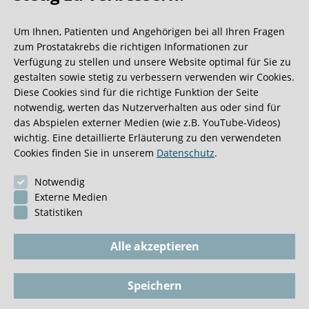
nach Motorradunfall etc.)
Um Ihnen, Patienten und Angehörigen bei all Ihren Fragen
Verkrümmung des Penis mit Vernarbung des
zum Prostatakrebs die richtigen Informationen zur
Schwellkörpers (auch bekannt als Peyronie-
Verfügung zu stellen und unsere Website optimal für Sie zu
Krankheit, Induratio penis plastica)
gestalten sowie stetig zu verbessern verwenden wir Cookies.
Diese Cookies sind für die richtige Funktion der Seite
Hinweis:
Die einzelnen Kriterien wird der Aufnahmearzt mit
notwendig, werten das Nutzerverhalten aus oder sind für
Ihnen en detail durchgehen. Diese Zusammenfassung
das Abspielen externer Medien (wie z.B. YouTube-Videos)
wichtig. Eine detaillierte Erläuterung zu den verwendeten
ersetzt nicht das persönliche Aufklärungsgespräch.
Cookies finden Sie in unserem
Datenschutz
.
Maßgeblich sind die
Studieninformation und
Einwilligung
der ARISTA-Studie der Martini-Klinik.
Notwendig
Externe Medien
Statistiken
Alle akzeptieren
Speichern
Impressum
BioGKV