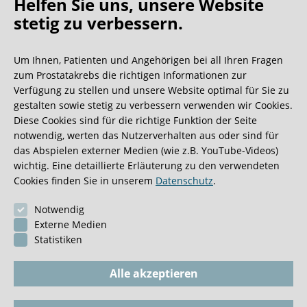
Helfen Sie uns, unsere Website
Durchflusszytometrie im Labor Dr. Kramer
stetig zu verbessern.
1990 - 1997 Chemiestudium an der Universität
Hamburg
Um Ihnen, Patienten und Angehörigen bei all Ihren Fragen
Diplomarbeit in Kooperation mit dem
zum Prostatakrebs die richtigen Informationen zur
Verfügung zu stellen und unsere Website optimal für Sie zu
Forschungslabor am Krankenhaus Großhansdorf
gestalten sowie stetig zu verbessern verwenden wir Cookies.
und dem Labor Dr. Kramer in Geesthacht
Diese Cookies sind für die richtige Funktion der Seite
notwendig, werten das Nutzerverhalten aus oder sind für
Studienbegleitend
das Abspielen externer Medien (wie z.B. YouTube-Videos)
wichtig. Eine detaillierte Erläuterung zu den verwendeten
Cookies finden Sie in unserem
Datenschutz
.
1991 - 1997 Studentische Aushilfstätigkeit bei IBL
Immuno Biological Laboratories, Hamburg
Notwendig
Externe Medien
Statistiken
Alle akzeptieren