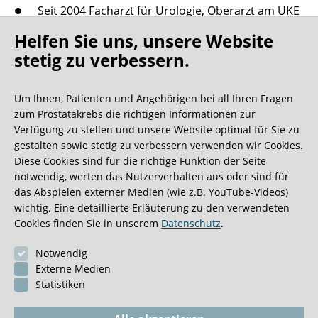
Seit 2004 Facharzt für Urologie, Oberarzt am UKE
sowie Leiter der Prostatakarzinom-
Helfen Sie uns, unsere Website
Sondersprechstunde
stetig zu verbessern.
2001-2002 Stipendiat der Deutschen
Forschungsgemeinschaft mit einjährigem
Um Ihnen, Patienten und Angehörigen bei all Ihren Fragen
Forschungsaufenthalt an der John Hopkins
zum Prostatakrebs die richtigen Informationen zur
University Medical School
Verfügung zu stellen und unsere Website optimal für Sie zu
gestalten sowie stetig zu verbessern verwenden wir Cookies.
Seit 1996 Mitarbeiter des
Diese Cookies sind für die richtige Funktion der Seite
Universitätsklinikum Hamburg-Eppendorf (UKE) mit
notwendig, werten das Nutzerverhalten aus oder sind für
dem klinischen und wissenschaftlichen
das Abspielen externer Medien (wie z.B. YouTube-Videos)
Schwerpunkt der Uro-Onkologie einschließlich der
wichtig. Eine detaillierte Erläuterung zu den verwendeten
Diagnostik und Therapie des Prostatakarzinoms
Cookies finden Sie in unserem
Datenschutz
.
Studium der Humanmedizin in Hamburg
Notwendig
Externe Medien
Statistiken