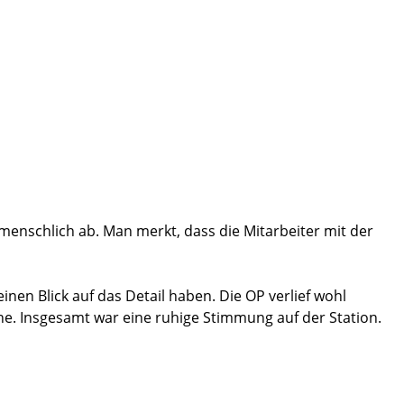
 menschlich ab. Man merkt, dass die Mitarbeiter mit der
nen Blick auf das Detail haben. Die OP verlief wohl
ne. Insgesamt war eine ruhige Stimmung auf der Station.
t bereitete. Ich fuhr eilends wieder in die Klinik auf meine
tmal zur Registratur geschickt worden ... aber ich konnte