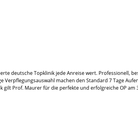
nd Mitarbeiter im Service sowie an das Reinigungsteam. Ih
hlbefinden während des Aufenthalts beigetragen.
gehoben gefühlt. Allen, die zu meiner erfolgreichen Behan
ndheit und alles Gute für die Zukunft.
erte deutsche Topklinik jede Anreise wert. Professionell, be
ge Verpflegungsauswahl machen den Standard 7 Tage Aufent
ilt Prof. Maurer für die perfekte und erfolgreiche OP am 