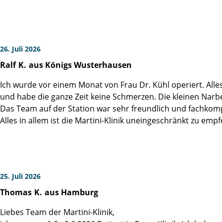
Ca. 3 Wochen danach war ich reisefertig und habe die Stre
weiteren 4 Wochen zog mein Hausarzt mutig und für mich s
möchte es selber nicht erleben... Mittlerweile ist auch dies
26. Juli 2026
Ralf
K.
aus Königs Wusterhausen
Mein Fazit: OP lief gut, inkontinent bin ich immer noch, da
Dankeschön an Herrn Jan Palec und die Pfleger auf der Sta
Ich wurde vor einem Monat von Frau Dr. Kühl operiert. Alles 
und habe die ganze Zeit keine Schmerzen. Die kleinen Narb
Das Team auf der Station war sehr freundlich und fachkom
Alles in allem ist die Martini-Klinik uneingeschränkt zu empf
25. Juli 2026
Thomas
K.
aus Hamburg
Liebes Team der Martini-Klinik,