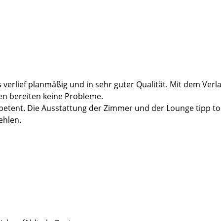
cke zur AHB in Bad Wildungen geschafft. Eine OP-Wunde hatt
chmerzhaft ein Stück Verbandsmaterial aus der eiternden W
es Thema erledigt.
s ist aber auch normal. Den Lapsus mit der eiternden Wunde f
tion und den fröhlichen OP-Vorbereitungsladies, sie machen
verlief planmäßig und in sehr guter Qualität. Mit dem Verlas
en bereiten keine Probleme.
petent. Die Ausstattung der Zimmer und der Lounge tipp to
ehlen.