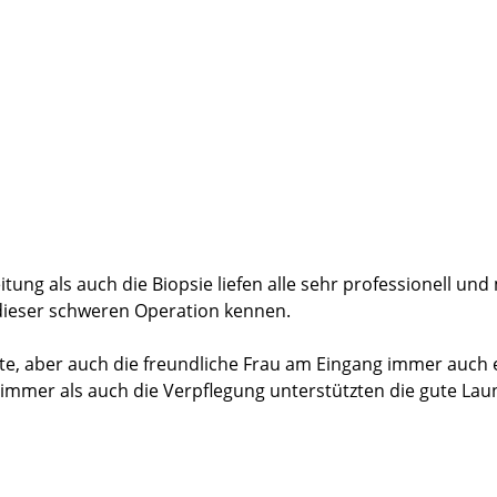
tung als auch die Biopsie liefen alle sehr professionell und
dieser schweren Operation kennen.
te, aber auch die freundliche Frau am Eingang immer auch ei
immer als auch die Verpflegung unterstützten die gute Lau
r von einem Harnverhalt betroffen, der mir wirklich große No
chlich half. In anderen Häusern wäre ich wahrscheinlich ers