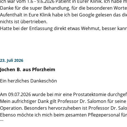
ich war vom 1.6 - 9.6.2026 Patient in Eurer Klinik. Ich habe m
Danke für die super Behandlung, für die besonderen Worte 
Aufenthalt in Eure Klinik habe ich bei Google gelesen das di
nichts ist übertrieben.
Hatte bei der Entlassung direkt etwas Wehmut, besser kann 
23. Juli 2026
Jochen
B.
aus Pforzheim
Ein herzliches Dankeschön
Am 09.07.2026 wurde bei mir eine Prostatektomie durchgeführ
Mein aufrichtiger Dank gilt Professor Dr. Salomon für sei
Operation. Besonders hervorzuheben ist Professor Dr. Sa
Ebenso möchte ich mich beim gesamten Pflegepersonal für d
Mittelpunkt steht.