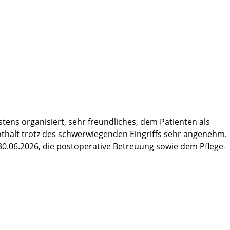
re Freundlichkeit, Aufmerksamkeit und die stets saubere
dlung und Genesung beigetragen haben, spreche ich meinen
stens organisiert, sehr freundliches, dem Patienten als
halt trotz des schwerwiegenden Eingriffs sehr angenehm.
30.06.2026, die postoperative Betreuung sowie dem Pflege-