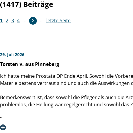
(1417) Beiträge
1
2
3
4
...
...
letzte Seite
29. Juli 2026
Torsten
v.
aus Pinneberg
Ich hatte meine Prostata OP Ende April. Sowohl die Vorberei
Materie bestens vertraut sind und auch die Auswirkungen 
Bemerkenswert ist, dass sowohl die Pfleger als auch die Ärz
problemlos, die Heilung war regelgerecht und sowohl das Z
Im Verlauf war ich ca. eine Woche nach der Entlassung leide
Station 41, wo mir Herr Jan Palec unproblematisch und mens
auch nicht mehr.