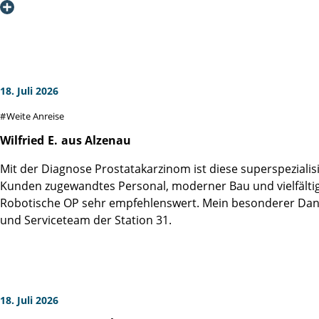
Ein großes Dankeschön geht auch an die Mitarbeiterinnen u
und angenehme Umgebung haben wesentlich zu meinem Wo
Ich habe mich vom ersten bis zum letzten Tag bestens auf
tief empfundenen Dank aus.
Ich wünsche dem gesamten Team weiterhin viel Erfolg, Gesu
18. Juli 2026
Weite Anreise
Wilfried
E.
aus Alzenau
Mit der Diagnose Prostatakarzinom ist diese superspezialisi
Kunden zugewandtes Personal, moderner Bau und vielfälti
Robotische OP sehr empfehlenswert. Mein besonderer Dank g
und Serviceteam der Station 31.
18. Juli 2026