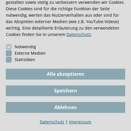
gestalten sowie stetig zu verbessern verwenden wir Cookies.
Diese Cookies sind für die richtige Funktion der Seite
Impressum
BioGKV
notwendig, werten das Nutzerverhalten aus oder sind für
Datenschutz
Dokumente
das Abspielen externer Medien (wie z.B. YouTube-Videos)
wichtig. Eine detaillierte Erläuterung zu den verwendeten
Cookie-Einstellungen
Tel
Cookies finden Sie in unserem
Datenschutz
.
Biopsie
Notwendig
Externe Medien
Statistiken
Alle akzeptieren
Speichern
Ablehnen
Datenschutz
|
Impressum