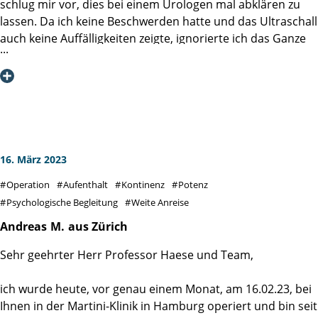
schlug mir vor, dies bei einem Urologen mal abklären zu
lassen. Da ich keine Beschwerden hatte und das Ultraschall
auch keine Auffälligkeiten zeigte, ignorierte ich das Ganze
erst mal. Im Frühjahr 2022 suchte ich aus innerem
Unbehagen heraus (mein Vater hatte Prostatakrebs)
meinen Urologen erneut auf. Weder Ultraschall, noch
Abtasten zeigten Auffälligkeiten, aufgrund des PSA-Wertes
von 10,5 der 2 Tage nach der Untersuchung feststand,
erhielt ich von meinem Urologen einen bedenklichen
Anruf. Wir vereinbarten eine ambulante Biopsie in seiner
16. März 2023
Praxis durchzuführen, welche mit örtlicher Betäubung
Operation
Aufenthalt
Kontinenz
Potenz
auch im Nachgang völlig unproblematisch war. Sie zeigte
Psychologische Begleitung
Weite Anreise
aber, dass 6 von 12 Proben bösartig waren, früh erkannt
und vergleichsweise klein. Eine PET/CT in der MVZ für
Andreas
M.
aus Zürich
Nuklearmedizin bestätigte noch die auf die Prostata
Sehr geehrter Herr Professor Haese und Team,
begrenzte Diagnose. Die Empfehlung der radikalen
Entfernung der Prostata war erst mal ein Schock! Es
ich wurde heute, vor genau einem Monat, am 16.02.23, bei
begann nun die Phase des Lesens (z. B. die Bücher der
Ihnen in der Martini-Klinik in Hamburg operiert und bin seit
Brüder Roth), des Recherchierens (welche Klinik,