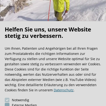
Helfen Sie uns, unsere Website
Oh what a ride!
stetig zu verbessern.
Um Ihnen, Patienten und Angehörigen bei all Ihren Fragen
Wir bekommen ja viele tolle Gästebucheinträge,
zum Prostatakrebs die richtigen Informationen zur
aber dieser ist doch sehr ungewöhnlich.
Verfügung zu stellen und unsere Website optimal für Sie zu
gestalten sowie stetig zu verbessern verwenden wir Cookies.
Diese Cookies sind für die richtige Funktion der Seite
0:40 Minuten
notwendig, werten das Nutzerverhalten aus oder sind für
das Abspielen externer Medien (wie z.B. YouTube-Videos)
wichtig. Eine detaillierte Erläuterung zu den verwendeten
Cookies finden Sie in unserem
Datenschutz
.
Notwendig
Externe Medien