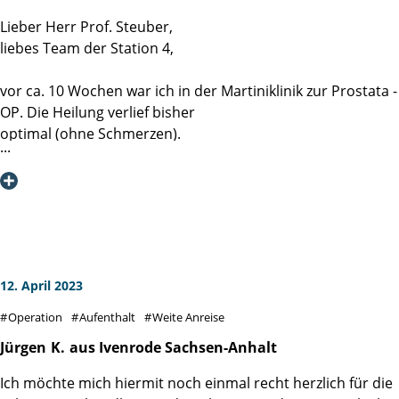
sowie den Anästhesisten war absolut professionell und der
Lieber Herr Prof. Steuber,
Satz kurz vor der Narkose "Ich passe auf Sie auf..." hat es
liebes Team der Station 4,
mir menschlich sehr viel leichter gemacht.
Daher auch an dieser Stelle nochmals mein ganz großer
vor ca. 10 Wochen war ich in der Martiniklinik zur Prostata -
Dank an dieses außergewöhnliche Team.
OP. Die Heilung verlief bisher
optimal (ohne Schmerzen).
Ich möchte mich bei Ihnen und Ihren Mitarbeitern sowohl
im OP, als auch auf der Station für die super Arbeit und
qualitative sehr gute Betreuung bedanken.
Die Kontinenz habe ich durch die Reha gut im Griff.
Diese Klinik werde ich stets weiterempfehlen.
Nun hoffe ich, dass die Nachbetreuung (Fragen / Hilfe)
auch in dieser Qualität fortgeführt wird.
12. April 2023
Operation
Aufenthalt
Weite Anreise
Jürgen
K.
aus Ivenrode Sachsen-Anhalt
Ich möchte mich hiermit noch einmal recht herzlich für die