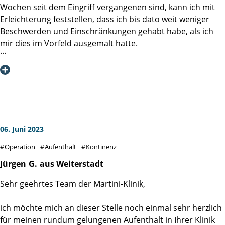
Wochen seit dem Eingriff vergangenen sind, kann ich mit
Erleichterung feststellen, dass ich bis dato weit weniger
Nochmals herzlichen Dank an alle die mir in dieser Zeit
Beschwerden und Einschränkungen gehabt habe, als ich
geholfen haben.
mir dies im Vorfeld ausgemalt hatte.
Herzliche Grüße aus Schmitten/Ts
Ich hatte auch unmittelbar nach der Operation keine
nennenswerten Schmerzen, habe noch am Abend des OP-
Tages einen ersten erfolgreichen Gehversuch
unternommen und bereits am dritten Tag nach der OP ca.
6.800 Schritte auf dem UKE-Campus zurückgelegt. Nach
knapp einer Woche bin ich mit Katheder aus der Martini-
06. Juni 2023
Klinik entlassen worden. Dieser wurde in der Zwischenzeit
Operation
Aufenthalt
Kontinenz
von meinem Urologen vor Ort gezogen und ich war schon
unmittelbar danach weitestgehend kontinent. Einzig mit
Jürgen
G.
aus Weiterstadt
intensiver sportlicher Betätigung halte ich mich noch
Sehr geehrtes Team der Martini-Klinik,
zurück, ansonsten fühle ich mich in meinem normalen
Alltag schon weitgehend angekommen.
ich möchte mich an dieser Stelle noch einmal sehr herzlich
für meinen rundum gelungenen Aufenthalt in Ihrer Klinik
Unter dem Strich liegt mein Genesungsverlauf 3 Wochen