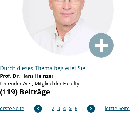
Durch dieses Thema begleitet Sie
Prof. Dr. Hans Heinzer
Leitender Arzt, Mitglied der Faculty
(119) Beiträge
erste Seite
weiter
...
...
2
3
4
5
6
...
...
letzte Seite