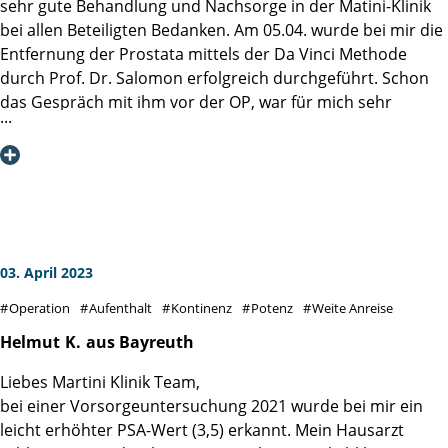
sehr gute Behandlung und Nachsorge in der Matini-Klinik
bei allen Beteiligten Bedanken. Am 05.04. wurde bei mir die
Entfernung der Prostata mittels der Da Vinci Methode
durch Prof. Dr. Salomon erfolgreich durchgeführt. Schon
das Gespräch mit ihm vor der OP, war für mich sehr
beruhigend. Unmittelbar nach der OP, rief Prof. Dr.
Salomon bei meiner Frau an und erklärte ihr kurz den
Verlauf der OP. Ich kann nur anerkennen , dass man auch
an die Angehörigen denkt !!!!!!!
Auch die Tage nach der OP, überzeugten mich durch die
gezeigte Einsatzbereitschaft und Professionalität aller
Mitarbeiter.
03. April 2023
Ich bin mir sicher, dass die Anfahrt von ca. 300 Km bis zur
Operation
Aufenthalt
Kontinenz
Potenz
Weite Anreise
Martini-Klinik eine sehr gute Entscheidung war.
Helmut
K.
aus Bayreuth
Liebes Martini Klinik Team,
bei einer Vorsorgeuntersuchung 2021 wurde bei mir ein
leicht erhöhter PSA-Wert (3,5) erkannt. Mein Hausarzt