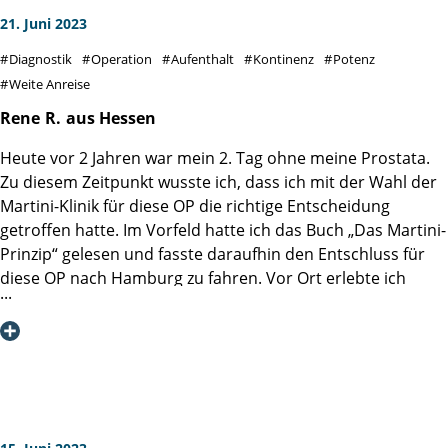
21. Juni 2023
Diagnostik
Operation
Aufenthalt
Kontinenz
Potenz
Weite Anreise
Rene
R.
aus Hessen
Heute vor 2 Jahren war mein 2. Tag ohne meine Prostata.
Zu diesem Zeitpunkt wusste ich, dass ich mit der Wahl der
Martini-Klinik für diese OP die richtige Entscheidung
getroffen hatte. Im Vorfeld hatte ich das Buch „Das Martini-
Prinzip“ gelesen und fasste daraufhin den Entschluss für
diese OP nach Hamburg zu fahren. Vor Ort erlebte ich
jeden Tag, dass alles im Buch Beschriebene umgesetzt war
- und noch mehr.
Ich möchte mich bei dem Operateur, bei allen
Pflegekräften, beim Servicepersonal und auch bei den
Reinigungskräften bedanken. Ich habe mich sehr gut
aufgehoben gefühlt in einem Team in dem alle ihre
Aufgaben ernst nehmen und gewissenhaft erledigen.