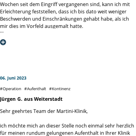
Wochen seit dem Eingriff vergangenen sind, kann ich mit
Erleichterung feststellen, dass ich bis dato weit weniger
Nochmals herzlichen Dank an alle die mir in dieser Zeit
Beschwerden und Einschränkungen gehabt habe, als ich
geholfen haben.
mir dies im Vorfeld ausgemalt hatte.
Herzliche Grüße aus Schmitten/Ts
Ich hatte auch unmittelbar nach der Operation keine
nennenswerten Schmerzen, habe noch am Abend des OP-
Tages einen ersten erfolgreichen Gehversuch
unternommen und bereits am dritten Tag nach der OP ca.
6.800 Schritte auf dem UKE-Campus zurückgelegt. Nach
knapp einer Woche bin ich mit Katheder aus der Martini-
06. Juni 2023
Klinik entlassen worden. Dieser wurde in der Zwischenzeit
Operation
Aufenthalt
Kontinenz
von meinem Urologen vor Ort gezogen und ich war schon
unmittelbar danach weitestgehend kontinent. Einzig mit
Jürgen
G.
aus Weiterstadt
intensiver sportlicher Betätigung halte ich mich noch
Sehr geehrtes Team der Martini-Klinik,
zurück, ansonsten fühle ich mich in meinem normalen
Alltag schon weitgehend angekommen.
ich möchte mich an dieser Stelle noch einmal sehr herzlich
für meinen rundum gelungenen Aufenthalt in Ihrer Klinik
Unter dem Strich liegt mein Genesungsverlauf 3 Wochen