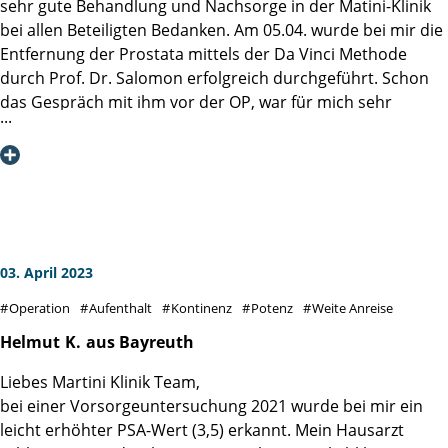
sehr gute Behandlung und Nachsorge in der Matini-Klinik
bei allen Beteiligten Bedanken. Am 05.04. wurde bei mir die
Entfernung der Prostata mittels der Da Vinci Methode
durch Prof. Dr. Salomon erfolgreich durchgeführt. Schon
das Gespräch mit ihm vor der OP, war für mich sehr
beruhigend. Unmittelbar nach der OP, rief Prof. Dr.
Salomon bei meiner Frau an und erklärte ihr kurz den
Verlauf der OP. Ich kann nur anerkennen , dass man auch
an die Angehörigen denkt !!!!!!!
Auch die Tage nach der OP, überzeugten mich durch die
gezeigte Einsatzbereitschaft und Professionalität aller
Mitarbeiter.
03. April 2023
Ich bin mir sicher, dass die Anfahrt von ca. 300 Km bis zur
Operation
Aufenthalt
Kontinenz
Potenz
Weite Anreise
Martini-Klinik eine sehr gute Entscheidung war.
Helmut
K.
aus Bayreuth
Liebes Martini Klinik Team,
bei einer Vorsorgeuntersuchung 2021 wurde bei mir ein
leicht erhöhter PSA-Wert (3,5) erkannt. Mein Hausarzt