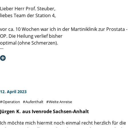
sowie den Anästhesisten war absolut professionell und der
Lieber Herr Prof. Steuber,
Satz kurz vor der Narkose "Ich passe auf Sie auf..." hat es
liebes Team der Station 4,
mir menschlich sehr viel leichter gemacht.
Daher auch an dieser Stelle nochmals mein ganz großer
vor ca. 10 Wochen war ich in der Martiniklinik zur Prostata -
Dank an dieses außergewöhnliche Team.
OP. Die Heilung verlief bisher
optimal (ohne Schmerzen).
Ich möchte mich bei Ihnen und Ihren Mitarbeitern sowohl
im OP, als auch auf der Station für die super Arbeit und
qualitative sehr gute Betreuung bedanken.
Die Kontinenz habe ich durch die Reha gut im Griff.
Diese Klinik werde ich stets weiterempfehlen.
Nun hoffe ich, dass die Nachbetreuung (Fragen / Hilfe)
auch in dieser Qualität fortgeführt wird.
12. April 2023
Operation
Aufenthalt
Weite Anreise
Jürgen
K.
aus Ivenrode Sachsen-Anhalt
Ich möchte mich hiermit noch einmal recht herzlich für die