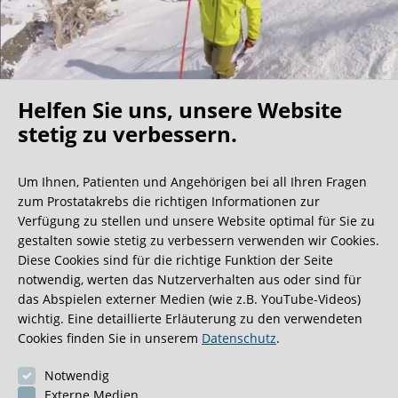
Helfen Sie uns, unsere Website
Oh what a ride!
stetig zu verbessern.
Um Ihnen, Patienten und Angehörigen bei all Ihren Fragen
Wir bekommen ja viele tolle Gästebucheinträge,
zum Prostatakrebs die richtigen Informationen zur
aber dieser ist doch sehr ungewöhnlich.
Verfügung zu stellen und unsere Website optimal für Sie zu
gestalten sowie stetig zu verbessern verwenden wir Cookies.
Diese Cookies sind für die richtige Funktion der Seite
0:40 Minuten
notwendig, werten das Nutzerverhalten aus oder sind für
das Abspielen externer Medien (wie z.B. YouTube-Videos)
wichtig. Eine detaillierte Erläuterung zu den verwendeten
Cookies finden Sie in unserem
Datenschutz
.
Notwendig
Externe Medien