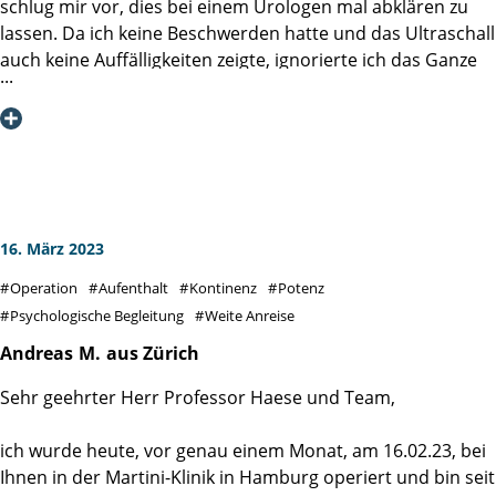
schlug mir vor, dies bei einem Urologen mal abklären zu
lassen. Da ich keine Beschwerden hatte und das Ultraschall
auch keine Auffälligkeiten zeigte, ignorierte ich das Ganze
erst mal. Im Frühjahr 2022 suchte ich aus innerem
Unbehagen heraus (mein Vater hatte Prostatakrebs)
meinen Urologen erneut auf. Weder Ultraschall, noch
Abtasten zeigten Auffälligkeiten, aufgrund des PSA-Wertes
von 10,5 der 2 Tage nach der Untersuchung feststand,
erhielt ich von meinem Urologen einen bedenklichen
Anruf. Wir vereinbarten eine ambulante Biopsie in seiner
16. März 2023
Praxis durchzuführen, welche mit örtlicher Betäubung
Operation
Aufenthalt
Kontinenz
Potenz
auch im Nachgang völlig unproblematisch war. Sie zeigte
Psychologische Begleitung
Weite Anreise
aber, dass 6 von 12 Proben bösartig waren, früh erkannt
und vergleichsweise klein. Eine PET/CT in der MVZ für
Andreas
M.
aus Zürich
Nuklearmedizin bestätigte noch die auf die Prostata
Sehr geehrter Herr Professor Haese und Team,
begrenzte Diagnose. Die Empfehlung der radikalen
Entfernung der Prostata war erst mal ein Schock! Es
ich wurde heute, vor genau einem Monat, am 16.02.23, bei
begann nun die Phase des Lesens (z. B. die Bücher der
Ihnen in der Martini-Klinik in Hamburg operiert und bin seit
Brüder Roth), des Recherchierens (welche Klinik,