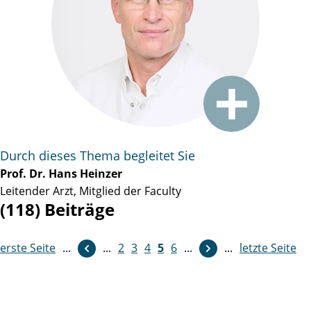
Durch dieses Thema begleitet Sie
Prof. Dr. Hans Heinzer
Leitender Arzt, Mitglied der Faculty
(118) Beiträge
erste Seite
weiter
...
...
2
3
4
5
6
...
...
letzte Seite