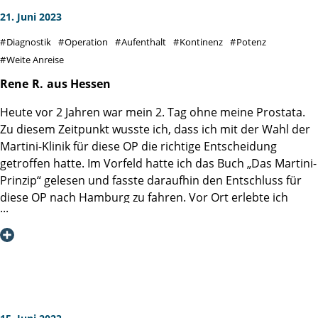
21. Juni 2023
Diagnostik
Operation
Aufenthalt
Kontinenz
Potenz
Weite Anreise
Rene
R.
aus Hessen
Heute vor 2 Jahren war mein 2. Tag ohne meine Prostata.
Zu diesem Zeitpunkt wusste ich, dass ich mit der Wahl der
Martini-Klinik für diese OP die richtige Entscheidung
getroffen hatte. Im Vorfeld hatte ich das Buch „Das Martini-
Prinzip“ gelesen und fasste daraufhin den Entschluss für
diese OP nach Hamburg zu fahren. Vor Ort erlebte ich
jeden Tag, dass alles im Buch Beschriebene umgesetzt war
- und noch mehr.
Ich möchte mich bei dem Operateur, bei allen
Pflegekräften, beim Servicepersonal und auch bei den
Reinigungskräften bedanken. Ich habe mich sehr gut
aufgehoben gefühlt in einem Team in dem alle ihre
Aufgaben ernst nehmen und gewissenhaft erledigen.