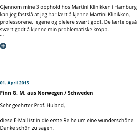
Gjennom mine 3 opphold hos Martini Klinikken i Hamburg
kan jeg fastslå at jeg har lært å kjenne Martini Klinikken,
professorene, legene og pleiere svært godt. De lærte også
svært godt å kjenne min problematiske kropp.
Jeg er mektig imponert med hvilken omsorg, kraft og
anstrengelser Martine klinikken gir hver pasient for å gi den
beste behandling. I første rekke sto Prof. Huland og han
sørget hvirkelig for å yte det aller beste for tilslutt å lykkes
med behandlingen.
01. April 2015
Svært tillittvekkende var det, når det som i mitt tilfelle ble
Finn G.
M.
aus Norwegen / Schweden
problemer. Hele fakulteten satte seg sammen for å finne
den beste løsningen. Tilstede var også Prof. Greafen und
Sehr geehrter Prof. Huland,
Prof. Michl som var aktivt deltagende i behandlingen og
operasjon.
diese E-Mail ist in die erste Reihe um eine wunderschöne
Danke schön zu sagen.
Jeg var en riktig problempasient, kroppen min var ikke like