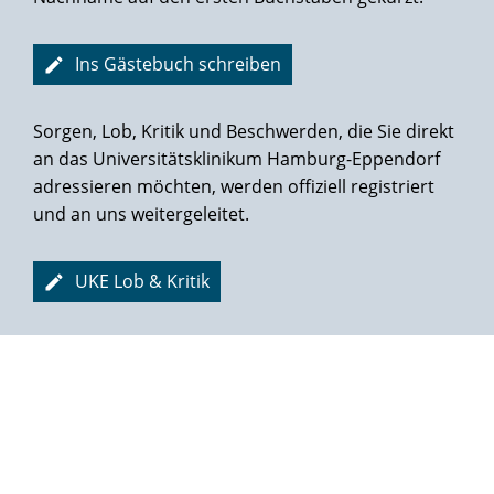
Ich möchte all diejenigen, die ebenfalls die Diagnose
Protatakarzinom erhalten haben und sich auch vielleicht in
Ins Gästebuch schreiben
einem tiefen Loch befinden, sagen, es gibt nichts besseres
als "die Martini-Klinik"!!!!
Sorgen, Lob, Kritik und Beschwerden, die Sie direkt
an das Universitätsklinikum Hamburg-Eppendorf
Klaus T.
adressieren möchten, werden offiziell registriert
und an uns weitergeleitet.
UKE Lob & Kritik