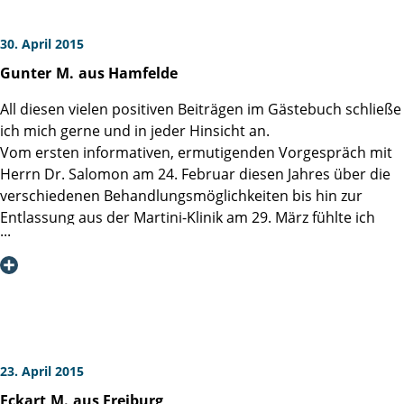
30. April 2015
Gunter
M.
aus Hamfelde
All diesen vielen positiven Beiträgen im Gästebuch schließe
ich mich gerne und in jeder Hinsicht an.
Vom ersten informativen, ermutigenden Vorgespräch mit
Herrn Dr. Salomon am 24. Februar diesen Jahres über die
verschiedenen Behandlungsmöglichkeiten bis hin zur
Entlassung aus der Martini-Klinik am 29. März fühlte ich
mich bei Ärzten und Pflegepersonal bestens aufgehoben.
Die freundliche Atmosphäre und die ruhige Art des
Umgangs miteinander waren ausgesprochen angenehm.
Bei Herrn Dr. Salomon bedanke ich mich ganz herzlich
dafür, daß er sich trotz meines fortgeschrittenen Alters
("Grenzfall") für eine offene Operation entschieden hat. Der
problemlose Verlauf und die ebenso problemlosen Tage in
23. April 2015
der Klinik nach der Operation haben ihm rundherum recht
Eckart
M.
aus Freiburg