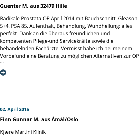
für das gesamte Team genannt), herzlichen Dank dafür.
Guenter
M.
aus 32479 Hille
Fazit: ich empfehle die Martini-Klinik allen, die sich einem
derartigen Eingriff unterziehen müssen.
Radikale Prostata-OP April 2014 mit Bauchschnitt. Gleason
5+4. PSA 85. Aufenthalt, Behandlung, Wundheilung: alles
perfekt. Dank an die überaus freundlichen und
kompetenten Pflege-und Servicekräfte sowie die
behandelnden Fachärzte. Vermisst habe ich bei meinem
Vorbefund eine Beratung zu möglichen Alternativen zur OP
wie Strahlen-und Hormonbehandlung, die eh der OP folgen
mussten.
02. April 2015
Finn Gunnar
M.
aus Åmål/Oslo
Kjære Martini Klinik