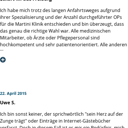
gegeben. Als ganz besonders wohltuend und erleichternd
empfand meine Frau den Anruf Dr. Salomons unmittelbar
Ich habe mich trotz des langen Anfahrtsweges aufgrund
nach der Operation. Vielen Dank dafür.
ihrer Spezialisierung und der Anzahl durchgeführter OPs
Gunter M.
für die Martini Klinik entschieden und bin überzeugt, dass
das genau die richtige Wahl war. Alle medizinischen
Mitarbeiter, ob Ärzte oder Pflegepersonal sind
hochkompetent und sehr patientenorientiert. Alle anderen
Mitarbeiter sind sehr freundlich und hilfsbereit. Ich hab
mich in der Klinik sehr gut aufgehoben und zu jeder Zeit
ernst genommen und optimal behandelt gefühlt. Wegen
meiner Vorgeschichte (OP am Blasenhals) vor einigen
Jahren kam bei mir nur eine offene OP in Betracht. Zudem
war durch die vergangene OP das Risiko hoch, dass die
Nerven nicht geschont werden konnten. Das Ergebnis ist
22. April 2015
aber so positiv, wie es kaum zu hoffen war. Die Nerven
Uwe
S.
konnten beidseitig erhalten werden, und die oft zitierten
Nachteile der offenen OP im Vergleich zur da-Vinci-
Ich bin sonst keiner, der sprichwörtlich "sein Herz auf der
Methode waren für mich nicht wirklich spürbar. Auch jetzt,
Zunge trägt" oder Einträge in Internet-Gästebücher
gut 6 Wochen nach der OP, kann ich nur beste Erfahrungen
verfasst. Doch in diesem Fall ist es mir ein Bedürfnis, mich