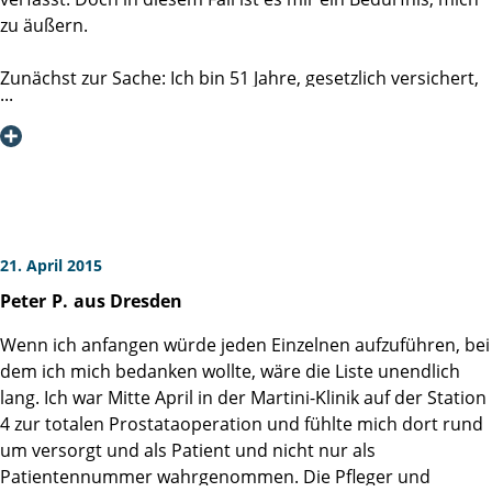
weitergeben. Absolut komplikationsloser Verlauf und sehr
zu äußern.
gute Heilung sprechen für die Qualität der medizinischen
Betreuung. Hut ab vor der Chiurgin, die ganze Arbeit
Zunächst zur Sache: Ich bin 51 Jahre, gesetzlich versichert,
geleistet hat! Und Hut ab vor dem Personal der Klinik, das
gehe regelmäßig zur Vorsorge, rasanter PSA-Anstieg,
mir den Aufenthalt so angenehm wie möglich gemacht hat!
02/2015 Fusionsbiopsie in der Martini-Klinik Hamburg mit
Ich kann mir keine besser Klinik für eine solche OP
aus meiner Sicht negativen (im medizinischen Sinn
vorstellen.
positiven) Ergebnis, nach reichlich Grübelei und Abwägung
dann am 02.04.2015 radikale daVinci-Prostataektomie,
Entlassung am 08.04.2015.
21. April 2015
Die Betreuung in der Martini-Klinik war absolut
Peter
P.
aus Dresden
professionell und herzlich zugleich. Angefangen bei den
Ärzten, Psychologen, Pflegepersonal, Servicepersonal bis
Wenn ich anfangen würde jeden Einzelnen aufzuführen, bei
hin zum Reinigungspersonal waren alle Mitarbeiter sehr
dem ich mich bedanken wollte, wäre die Liste unendlich
zuvorkommend, freundlich und kompetent.
lang. Ich war Mitte April in der Martini-Klinik auf der Station
Sehr hilfreich für meinen Genesungsprozess empfand ich,
4 zur totalen Prostataoperation und fühlte mich dort rund
dass ich per Internet, persönlicher Beratung nebst
um versorgt und als Patient und nicht nur als
Broschüren und Patienten-DVD stets über jeden
Patientennummer wahrgenommen. Die Pfleger und