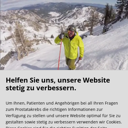
Helfen Sie uns, unsere Website
Oh what a ride!
stetig zu verbessern.
Um Ihnen, Patienten und Angehörigen bei all Ihren Fragen
Wir bekommen ja viele tolle Gästebucheinträge,
zum Prostatakrebs die richtigen Informationen zur
aber dieser ist doch sehr ungewöhnlich.
Verfügung zu stellen und unsere Website optimal für Sie zu
gestalten sowie stetig zu verbessern verwenden wir Cookies.