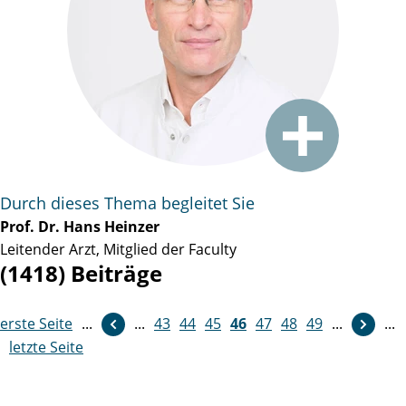
Durch dieses Thema begleitet Sie
Prof. Dr. Hans Heinzer
Leitender Arzt, Mitglied der Faculty
(1418) Beiträge
erste Seite
...
...
43
weiter
44
45
46
47
48
49
...
...
letzte Seite