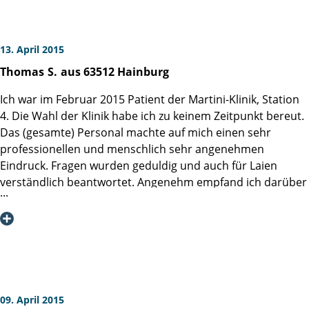
13. April 2015
Thomas
S.
aus 63512 Hainburg
Ich war im Februar 2015 Patient der Martini-Klinik, Station
4. Die Wahl der Klinik habe ich zu keinem Zeitpunkt bereut.
Das (gesamte) Personal machte auf mich einen sehr
professionellen und menschlich sehr angenehmen
Eindruck. Fragen wurden geduldig und auch für Laien
verständlich beantwortet. Angenehm empfand ich darüber
hinaus, dass es zu keinem Zeitpunkt in irgendeiner Form
hektisch zuging. Die OP (Prof. Dr. Chun, vielen Dank!) verlief
erfolgreich, auch der nachfolgende Heilungsprozess
gestaltet sich sehr erfreulich. Die ärztliche und pflegerische
Betreuung nach der Operation war nach meiner
Einschätzung optimal (als "Primusse inter pares" seien die
Stationsärztinnen Pompe und Gethmann stellvertretend
09. April 2015