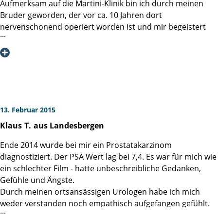
Aufmerksam auf die Martini-Klinik bin ich durch meinen
nochmals hier behandeln lassen würde, meine Antwort
Bruder geworden, der vor ca. 10 Jahren dort
wäre, ja sofort. Wenn ich vorher von dieser Klinik gehört
nervenschonend operiert worden ist und mir begeistert
hätte, wahrscheinlich hätte ich nicht so lange gewartet.
von den dortigen Operationsmethoden erzählt hat. Als
Hier werden einem Bedenken und Ängste im Vorwege
mein PSA-Wert anfing Achterbahn zu fahren (Gleason-
genommen. Nochmals DANKE an alle, die mich in dieser
Score 3 + 4 = 7a), gab es für mich gar keine Frage: Martini-
Woche begleitet haben.
Klinik und radikale Prostatektomie. Die OP verlief
problemlos.
Schon am Tag der Katheterentfernung hatte ich keine
Probleme beim Wasserlassen und heute - 10 Tage nach der
13. Februar 2015
OP - fühle ich mich wie neugeboren.
Klaus
T.
aus Landesbergen
Die Vorbereitung auf die OP, die anschließende Pflege und
Ende 2014 wurde bei mir ein Prostatakarzinom
Nachsorge inkl. Hinweise und Einleitung von Reha-
diagnostiziert. Der PSA Wert lag bei 7,4. Es war für mich wie
Maßnahmen waren hervorragend. Stellvertretend für das
ein schlechter Film - hatte unbeschreibliche Gedanken,
gesamte OP-Team bedanke ich mich bei Dr. Salomon und
Gefühle und Ängste.
der fröhlichen Stationsärztin Dr. Schmitz. Ein großes Lob
Durch meinen ortsansässigen Urologen habe ich mich
und Dankeschön gebührt auch allen Schwestern/Pflegern
weder verstanden noch empathisch aufgefangen gefühlt.
und dem Service-Team. Ich habe mich bei ihnen
Über meinen Hausarzt habe ich dann von der Martini-Klinik