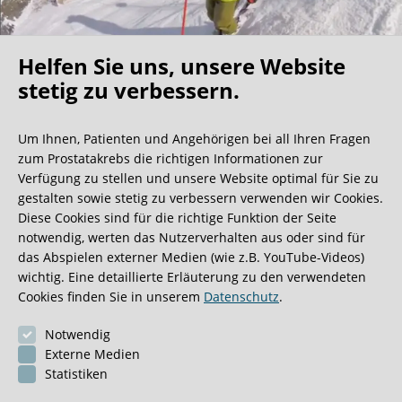
Helfen Sie uns, unsere Website
Oh what a ride!
stetig zu verbessern.
Um Ihnen, Patienten und Angehörigen bei all Ihren Fragen
Wir bekommen ja viele tolle Gästebucheinträge,
zum Prostatakrebs die richtigen Informationen zur
aber dieser ist doch sehr ungewöhnlich.
Verfügung zu stellen und unsere Website optimal für Sie zu
gestalten sowie stetig zu verbessern verwenden wir Cookies.
Diese Cookies sind für die richtige Funktion der Seite
0:40 Minuten
notwendig, werten das Nutzerverhalten aus oder sind für
das Abspielen externer Medien (wie z.B. YouTube-Videos)
wichtig. Eine detaillierte Erläuterung zu den verwendeten
Cookies finden Sie in unserem
Datenschutz
.
Notwendig
Externe Medien
Statistiken