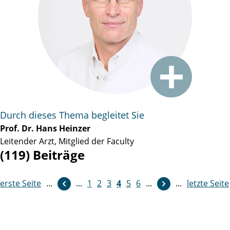
Durch dieses Thema begleitet Sie
Prof. Dr. Hans Heinzer
Leitender Arzt, Mitglied der Faculty
(119) Beiträge
erste Seite
...
weiter
...
1
2
3
4
5
6
...
...
letzte Seite