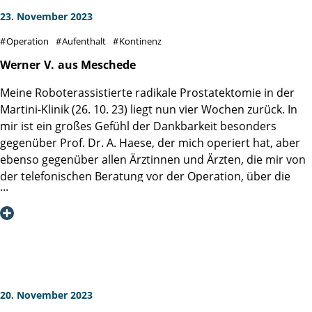
23. November 2023
Operation
Aufenthalt
Kontinenz
Werner
V.
aus Meschede
Meine Roboterassistierte radikale Prostatektomie in der
Martini-Klinik (26. 10. 23) liegt nun vier Wochen zurück. In
mir ist ein großes Gefühl der Dankbarkeit besonders
gegenüber Prof. Dr. A. Haese, der mich operiert hat, aber
ebenso gegenüber allen Ärztinnen und Ärzten, die mir von
der telefonischen Beratung vor der Operation, über die
Betreuung während des Aufenthaltes, bis hin zu
telefonischen Nachfragen begegnet sind.
Die pflegerische und menschlich feinfühlige Betreuung
durch die Krankenschwestern und Krankenpfleger auf der
Station 5 waren eine überraschend schöne Erfahrung. Mir
wurde soviel Mut und Vertrauen mitgegeben, daß ich
heute noch davon zehren kann. Alle schenken Zeit! Der
20. November 2023
Teamgeist der Klinik ist beeindruckend und läßt Patienten