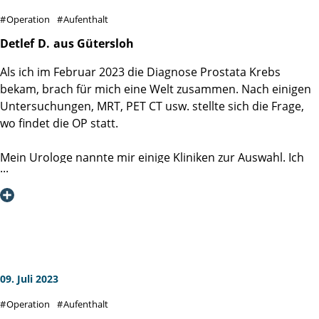
habe. Das Pflegeteam war freundlich, hilfsbereit,
Operation
Aufenthalt
kompetent und jederzeit ansprechbar.
Ein LEUCHTTURM der PFLEGE! Es hätte nicht besser sein
Detlef
D.
aus Gütersloh
können!
Als ich im Februar 2023 die Diagnose Prostata Krebs
bekam, brach für mich eine Welt zusammen. Nach einigen
Mein aufrichtiger Dank geht an die Oberärztin Frau Dr.
Untersuchungen, MRT, PET CT usw. stellte sich die Frage,
Valia Valeva und an das gesamte Team der Klinik.
wo findet die OP statt.
Hans-Karl K.
Mein Urologe nannte mir einige Kliniken zur Auswahl. Ich
Horn, Bad Meinberg
habe mich dann für die Martini-Klink in Hamburg
entschieden.
Das war eine gute Wahl, von der Aufnahme, die OP und die
Betreuung nach danach waren einfach nur klasse. Die OP
war am 23.06.2023. Man hatte das Gefühl, dass man als
Mensch und nicht als Nummer wahrgenommen wird. Auf
diesem Wege möchte ich mich bei allen bedanken.
09. Juli 2023
Operation
Aufenthalt
Es ist ist zwar noch ein langer Weg bis zur vollständigen