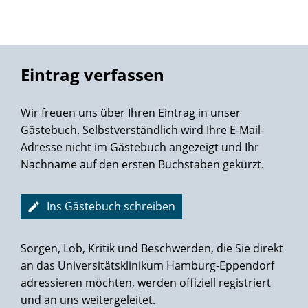
Stellvertretend seien hier Svetlana ( ich bin ihre Hände und
Füße für die nächsten 24 Stunden ) und Jonida genannt,
deren immer strahlende und fröhliche Gesichter nicht
unwesentlich zu meiner schnellen Gesundung beigetragen
haben.
Eintrag verfassen
Vielen Dank für alles,
Dr. med . D. Brandecker
Wir freuen uns über Ihren Eintrag in unser
Gästebuch. Selbstverständlich wird Ihre E-Mail-
Adresse nicht im Gästebuch angezeigt und Ihr
Nachname auf den ersten Buchstaben gekürzt.
Ins Gästebuch schreiben
Sorgen, Lob, Kritik und Beschwerden, die Sie direkt
an das Universitätsklinikum Hamburg-Eppendorf
adressieren möchten, werden offiziell registriert
und an uns weitergeleitet.