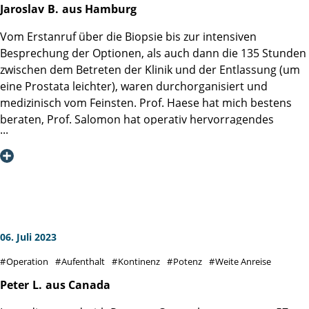
Genesung, der Anruf vom Professor an meine Frau mit der
Jaroslav
B.
aus Hamburg
Aussage "der kommt wieder auf die Beine" gibt mir Mut ….
Vom Erstanruf über die Biopsie bis zur intensiven
Besprechung der Optionen, als auch dann die 135 Stunden
zwischen dem Betreten der Klinik und der Entlassung (um
eine Prostata leichter), waren durchorganisiert und
medizinisch vom Feinsten. Prof. Haese hat mich bestens
beraten, Prof. Salomon hat operativ hervorragendes
geleistet und das Team von weiteren Ärzten und
Pflegekräften war rund um die Uhr extrem professionell,
hilfsbereit und Patientenorientiert.
Insbesondere als Hamburger war die Wahl für die Martini-
Klinik naheliegend und im Rückblick perfekt. Ich danke
Ihnen allen herzlichst, dass diese Episode meines Lebens
wohl nur sechs winzige Narben als Konsequenz hinterlässt!
06. Juli 2023
Operation
Aufenthalt
Kontinenz
Potenz
Weite Anreise
Peter
L.
aus Canada