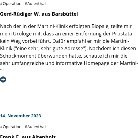
Operation
Aufenthalt
zu Partnern und Gästen werden. Dazu tragen nicht zuletzt
auch die gute Verpflegung und die Aufmerksamkeiten in
Gerd-Rüdiger
W.
aus Barsbüttel
der Lounge bei. Postoperative Beschwerden haben sich
Nach der in der Martini-Klinik erfolgten Biopsie, teilte mir
erstaunlich schnell zurückgebildet und ich bin guter
mein Urologe mit, dass an einer Entfernung der Prostata
Hoffnung auf eine vollständige Wiederherstellung auch der
kein Weg vorbei führt. Dafür empfahl er mir die Martini-
Kontinenz. Dazu trete ich jetzt noch die
Klinik ("eine sehr, sehr gute Adresse"). Nachdem ich diesen
Anschlußheilbehandlung an, die bereits am Tag der
Schockmoment überwunden hatte, schaute ich mir die
Operation von der Martini-Klinik in die Wege geleitet
sehr umfangreiche und informative Homepage der Martini-
wurde.
Klinik etwas genauer an und meldete mich zu einem
Beratungsgespräch an.
Dieses Gespräch führte Herr Prof. Dr. Haese ruhig und
sachlich durch. Alle meine mitgebrachten Fragen
vermochte er absolut souverän zu beantworten und
bestätigte (nach Durchsicht von MRT und CT) leider auch
die Diagnose meines Urologen, dass eine "radikale
14. November 2023
Prostatektomie" unvermeidlich sei. Im weiteren
Operation
Aufenthalt
Gesprächsverlauf informierte er mich ausführlich über
verschiedene Details sowie Verfahrens- bzw.
Frank
F.
aus Altenholz