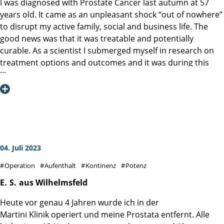
I was diagnosed with Prostate Cancer last autumn at 57
years old. It came as an unpleasant shock “out of nowhere”
to disrupt my active family, social and business life. The
good news was that it was treatable and potentially
curable. As a scientist I submerged myself in research on
treatment options and outcomes and it was during this
process I came across the Martini Klinik and in particular a
publication from the group detailing long term results for
prostatectomies for nearly 11,000 men. The data on
oncological outcome and functional outcomes was very
convincing, and as I did more research I was impressed by
the specialization model that the Klinik was built on
resulting in deep expertise and an emphasis on a robust
04. Juli 2023
quality assurance program. As I live in Canada it was a little
Operation
Aufenthalt
Kontinenz
Potenz
logistically daunting to plan a trip like this, but the
administration at the Klinik and UKE were fabulous so I
E.
S.
aus Wilhelmsfeld
made my decision and flew to Hamburg in February.
Heute vor genau 4 Jahren wurde ich in der
Professor Graefen (Maestro!) performed my procedure
Martini Klinik operiert und meine Prostata entfernt. Alle
using the DaVinci robot on Feb 23rd 2023.