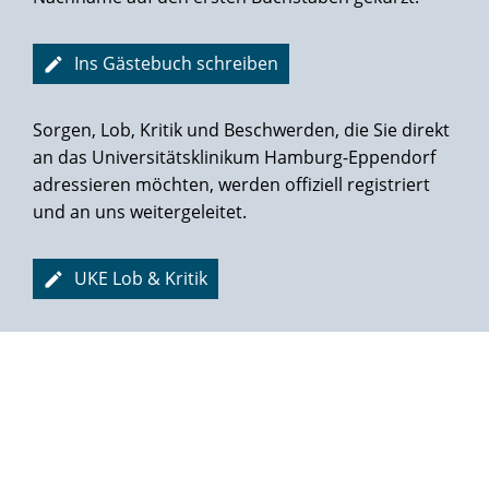
Schwestern in dieser Klinik waren super drauf, sowas hab
ich noch in keiner anderen Klinik gesehen. Ich würde die
Note 1+ vergeben, Mittwoch geht's dann wieder nach
Ins Gästebuch schreiben
Ostfriesland, Gruß Georg F.
Sorgen, Lob, Kritik und Beschwerden, die Sie direkt
an das Universitätsklinikum Hamburg-Eppendorf
adressieren möchten, werden offiziell registriert
und an uns weitergeleitet.
UKE Lob & Kritik