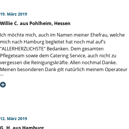
19. März 2019
Willie
C.
aus Pohlheim, Hessen
Ich möchte mich, auch im Namen meiner Ehefrau, welche
mich nach Hamburg begleitet hat noch mal auf's
"ALLERHERZLICHSTE" Bedanken. Dem gesamten
Pflegeteam sowie dem Catering Service, auch nicht zu
vergessen die Reinigungskräfte. Allen nochmal Danke.
Meinen besonderen Dank gilt natürlich meinem Operateur
... Herrn Prof. Dr. Salomon. Es war für mich ein ganz großes
Geschenk, dass ich in der einmaligen Martini-Klinik
behandelt werden durfte. Es geht mir gut!!
Wir werden sicherlich der Martini-Klinik eventuell im Laufe
des Jahres einen Besuch abstatten.
Liebe Grüße aus Hessen
W.+ E.
12. März 2019
G.
H.
aus Hamburg