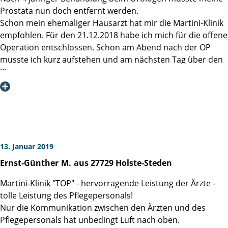
Woche, danach freue ich mich tierisch auf verordnete
Prostata nun doch entfernt werden.
Stützstrümpfe. Grrrrr.
Schon mein ehemaliger Hausarzt hat mir die Martini-Klinik
empfohlen. Für den 21.12.2018 habe ich mich für die offene
Noch einmal meinen ganz großen Dank an das gesamte
Operation entschlossen. Schon am Abend nach der OP
Team in HH. Sie haben ein perfekt ineinander greifendes,
musste ich kurz aufstehen und am nächsten Tag über den
dabei aber liebevolles "Räderwerk" aufgebaut, vor dem ich
Flur gehen. Über großartige Schmerzen kann ich nicht
den virtuellen Hut ziehe und auf das jeder von Ihnen stolz
berichten. Das Ärzteteam, Pflegepersonal und Serviceteam
sein kann.
möchte ich mit 1a benoten.
Am 25.12.2018 wurde ich dann auch schon wieder
entlassen. Donnerstag, den 10.01.2019 bekam ich die
telefonische Nachricht, der Krebs wurde komplett entfernt.
"Wir werden ihrem Urologen und auch ihnen hierüber
13. Januar 2019
noch eine schriftliche Mitteilung zukommen lassen." Diese
Ernst-Günther
M.
aus 27729 Holste-Steden
Klinik kann ich Prostata-Patienten nur empfehlen. Auch
über die Verpflegung kann ich mich nicht negativ äußern.
Martini-Klinik "TOP" - hervorragende Leistung der Ärzte -
tolle Leistung des Pflegepersonals!
Nur die Kommunikation zwischen den Ärzten und des
Pflegepersonals hat unbedingt Luft nach oben.