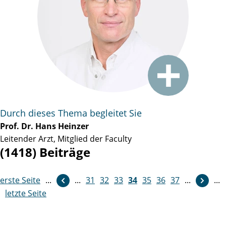
Durch dieses Thema begleitet Sie
Prof. Dr. Hans Heinzer
Leitender Arzt, Mitglied der Faculty
(1418) Beiträge
erste Seite
...
...
31
weiter
32
33
34
35
36
37
...
...
letzte Seite