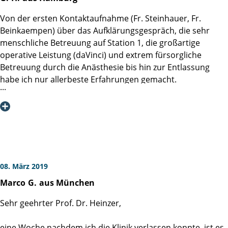
Von der ersten Kontaktaufnahme (Fr. Steinhauer, Fr.
Beinkaempen) über das Aufklärungsgespräch, die sehr
menschliche Betreuung auf Station 1, die großartige
operative Leistung (daVinci) und extrem fürsorgliche
Betreuung durch die Anästhesie bis hin zur Entlassung
habe ich nur allerbeste Erfahrungen gemacht.
Mein Rat an zukünftige Patienten:
1. Vor! der OP schon 1x Krankengymnastik bei einer
Physiotherapeutin, die auf Beckenbodengymnastik nach
Prostatektomie spezialisiert ist, durchführen lassen, damit
Mann weiß, welche Muskeln nach der OP wichtig sind.
Obwohl selber Arzt, war das Neuland für mich.
2. Unbedingt sich ausgiebig mit der penilen Rehabilitation
08. März 2019
beschäftigen und den Vortrag von Priv. Doz. Dr. Isbarn
Marco
G.
aus München
wahrnehmen und die extrem guten Hinweise umsetzen
(wichtig: mit Partner*in).
Sehr geehrter Prof. Dr. Heinzer,
eine Woche nachdem ich die Klinik verlassen konnte, ist es