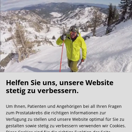
Helfen Sie uns, unsere Website
Oh what a ride!
stetig zu verbessern.
Um Ihnen, Patienten und Angehörigen bei all Ihren Fragen
Wir bekommen ja viele tolle Gästebucheinträge,
zum Prostatakrebs die richtigen Informationen zur
aber dieser ist doch sehr ungewöhnlich.
Verfügung zu stellen und unsere Website optimal für Sie zu
gestalten sowie stetig zu verbessern verwenden wir Cookies.