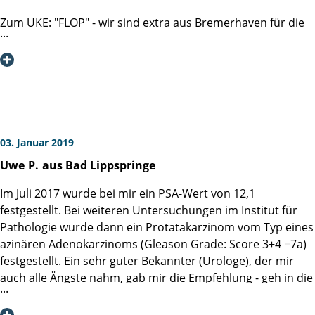
Zum UKE: "FLOP" - wir sind extra aus Bremerhaven für die
Katheter Entfernung nach Hamburg angereist. Eines von
zwei Röntgengeräten ist ausgefallen, dadurch hatten wir 6
Stunden Wartezeit. Technik die versagt finden wir nicht
weiter dramatisch, ABER dass man uns ohne Erklärung "am
langen Arm" hält, zunächst nach einer Stunde Wartezeit
zum Kaffee trinken schickt (ohne erklärende Worte), finden
wir nicht in Ordnung, dem Patienten gegenüber wenig
03. Januar 2019
wertschätzend. Der Termin war für 10:00 Uhr vereinbart,
Uwe
P.
aus Bad Lippspringe
um 16:00 Uhr war endlich Behandlungsanfang.
Behandlungsdauer waren insgesamt 10 Minuten, der
Im Juli 2017 wurde bei mir ein PSA-Wert von 12,1
Röntgenarzt hat davon 45 Minuten gemacht, da er wichtige
festgestellt. Bei weiteren Untersuchungen im Institut für
Telefongespräche tätigen musste. So erklärt sich die lange
Pathologie wurde dann ein Protatakarzinom vom Typ eines
Wartezeit für alle. Die Wichtigkeit der vielen Gespräche
azinären Adenokarzinoms (Gleason Grade: Score 3+4 =7a)
(während der Patient bereits entkleidet wartet), wurde uns
festgestellt. Ein sehr guter Bekannter (Urologe), der mir
mit den Worten erklärt: tja, wenn man Arzt ist, wollen alle
auch alle Ängste nahm, gab mir die Empfehlung - geh in die
was von einem, die Kollegen … das Personal … alle fragen
Martini-Klinik. Auf Grund meines Alters musste ich zur
einen etwas. Somit ist der Patient an zweiter Stelle.
Aufnahme noch einige Untersuchung in der