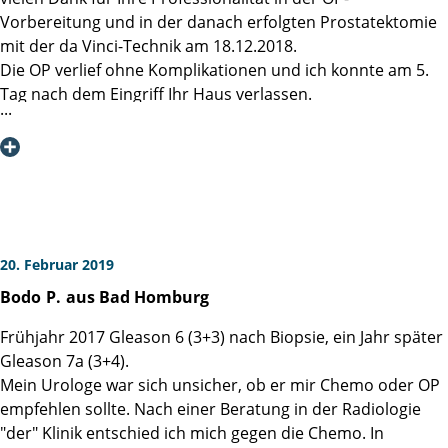
Ich kann jedem, der mit der Diagnose Prostatakrebs
Meinen besonderen Dank gilt eben nicht nur Prof. Dr.
Vorbereitung und in der danach erfolgten Prostatektomie
konfrontiert wird, nur empfehlen, sich in die Martini-Klinik
Salomon, sondern dem gesamten OP-Team, der OP-
mit der da Vinci-Technik am 18.12.2018.
zu begeben. Hier bekommt man die für einen persönlich
Vorbereitung, incl. der Anästhesie, die sehr oft einfach
Die OP verlief ohne Komplikationen und ich konnte am 5.
zugeschnittene optimale Therapie.
vergessen werden. Ebenso muss ich mich auch beim
Tag nach dem Eingriff Ihr Haus verlassen.
Herzlichen Dank für alles!
gesamten Pflegepersonal, der Stationsärztin und dem
Meine Frau haben Sie bereits mittags per Telefon über den
umsichtigen Reinigungspersonal bedanken.
erfolgreichen OP-Verlauf informiert.
Das wurde sehr positiv empfunden. Konnte Sie doch
Viele Grüße
bereits nach meinem „Ausschlafen“ im Aufwachraum dann
Holger G.
im Patientenzimmer auf mich warten.
Meine Inkontinenz wird durch aktives Beckenbodentraining
von Tag zu Tag besser.
20. Februar 2019
Zur Problematik Inkontinenztraining und zum
Bodo
P.
aus Bad Homburg
Histologischen Befund gab es mehrere Telefongespräche
mit PD Dr. Budäus, die immer sehr vertrauensvoll waren.
Frühjahr 2017 Gleason 6 (3+3) nach Biopsie, ein Jahr später
So habe ich weitere Hinweise und Ratschläge erhalten. Da
Gleason 7a (3+4).
ich in der Bewertung meines Histologischen Befundes ein
Mein Urologe war sich unsicher, ob er mir Chemo oder OP
„Grenzfall“ bin, ist bereits nach der nächsten PSA-
empfehlen sollte. Nach einer Beratung in der Radiologie
Bestimmung eine Einschätzung meiner Situation
"der" Klinik entschied ich mich gegen die Chemo. In