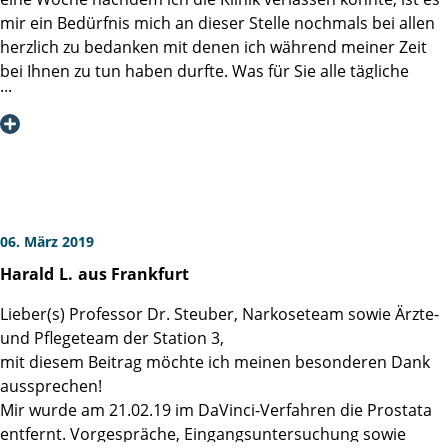
mir ein Bedürfnis mich an dieser Stelle nochmals bei allen
herzlich zu bedanken mit denen ich während meiner Zeit
bei Ihnen zu tun haben durfte. Was für Sie alle tägliche
Routine ist, stellt – das werden Sie sicherlich häufig schon
gehört haben – für alle Betroffenen die bei Ihnen Hilfe
suchen, einen wesentlichen Einschnitt in ihrer
Lebensbiographie dar. Ziele, Pläne und Projekte werden
obsolet, aus Zuversicht wird Angst, aus Gewissheiten
werden Zweifel, kurzum die Lebensfundamente werden
nachhaltig erschüttert und man versteht nach und nach
06. März 2019
dass das Leben niemals wieder so sein wird wie es mal war.
Harald
L.
aus Frankfurt
Unter diesen Umständen ist es tröstlich zu wissen, dass es
Lieber(s) Professor Dr. Steuber, Narkoseteam sowie Ärzte-
einen Ort gibt wo Menschen mit außergewöhnlichen
und Pflegeteam der Station 3,
Fähigkeiten versammelt sind, die genau wissen wie am
mit diesem Beitrag möchte ich meinen besonderen Dank
besten in so einer - als existenziell bedrohlich
aussprechen!
empfundenen Lebenssituation - zu verfahren ist und die
Mir wurde am 21.02.19 im DaVinci-Verfahren die Prostata
einem den Glauben daran zurückgeben dass das nicht das
entfernt. Vorgespräche, Eingangsuntersuchung sowie