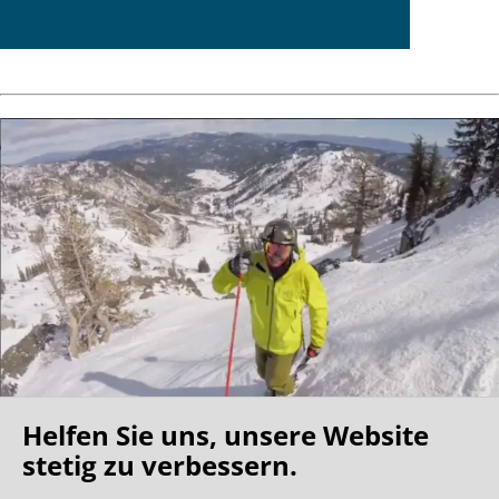
Helfen Sie uns, unsere Website
Oh what a ride!
stetig zu verbessern.