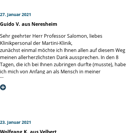
27. Januar 2021
Guido
V.
aus Neresheim
Sehr geehrter Herr Professor Salomon, liebes
Klinikpersonal der Martini-Klinik,
zunächst einmal möchte ich Ihnen allen auf diesem Weg
meinen allerherzlichsten Dank aussprechen. In den 8
Tagen, die ich bei Ihnen zubringen durfte (musste), habe
ich mich von Anfang an als Mensch in meiner
Persönlichkeit wahr- und angenommen gefühlt. Durch
Kompetenz und Professionalität und durch stets große
Freundlichkeit seitens aller wurde ich in dieser für mich
sehr schwierigen Situation sehr unterstützt.
Vielleicht kann ich andere Leidensgenossen, die eine OP
oder die Entscheidung dazu noch vor sich haben,
ermutigen, ebenfalls diesen Schritt zu tun. Aufgrund
23. Januar 2021
kontinuierlich steigender PSA-Werte - zuletzt 18,6 - wurde
Wolfgang
K.
aus Velbert