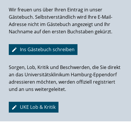
entschloss ich mich kurzfristig für eine Fusionsbiopsie.
Wir freuen uns über Ihren Eintrag in unser
Diese wurde am 09.03. unter örtlicher Betäubung
Gästebuch. Selbstverständlich wird Ihre E-Mail-
vorgenommen. Dass ich sie relativ angstfrei über mich
Adresse nicht im Gästebuch angezeigt und Ihr
ergehen lassen konnte, lag insbesondere an der
Nachname auf den ersten Buchstaben gekürzt.
vorausgegangenen sehr emphatischen Beratung und
professionellen Ausführung durch die Assistenzärztinnen
Dr. Ann Beckmann und Caren Linse.
Ins Gästebuch schreiben
Die Biopsie ergab Prostatakarzinome mit maximalem
Sorgen, Lob, Kritik und Beschwerden, die Sie direkt
Gleason-Score von 3+4 in 4 von 13 Stanzen. Äußerst
an das Universitätsklinikum Hamburg-Eppendorf
beunruhigend empfand ich, dass eines der Karzinomherde
adressieren möchten, werden offiziell registriert
sehr nahe an der Prostatakapsel lag. Eine zeitnahe
Überschreitung war somit nicht auszuschließen.
und an uns weitergeleitet.
Es folgte ein ausführliches, äußerst angenehmes
Beratungsgespräch mit der sehr kompetenten und
UKE Lob & Kritik
sympathischen Oberärztin Frau Dr. Nagarj, in dessen Folge
ich mich zur Durchführung der o. g.Fokalen Therapie
entschied. Diese wurde am 23.04.20 unter Vollnarkose und