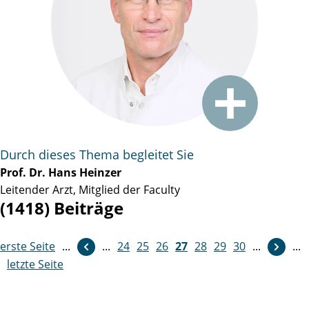
Durch dieses Thema begleitet Sie
Prof. Dr. Hans Heinzer
Leitender Arzt, Mitglied der Faculty
(1418) Beiträge
erste Seite
...
...
24
weiter
25
26
27
28
29
30
...
...
letzte Seite