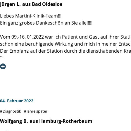
Jürgen
L.
aus Bad Oldesloe
Liebes Martini-Klinik-Team!!!!
Ein ganz großes Dankeschön an Sie alle!!!!!
Vom 09.-16. 01.2022 war ich Patient und Gast auf Ihrer Sta
schon eine beruhigende Wirkung und mich in meiner Entsc
Der Empfang auf der Station durch die diensthabenden Kran
Behandlungsschritte erklärt.
Und dann lief alles wie am Schnürchen: OP, Aufwachen, per
Verpflegungsservice usw. Wie nach Plan verliefen dann auc
nach der OP erfolgte die "Dichtigkeitsprüfung" mit einem 
Schon vor der OP hatte ich mit dem empfohlenen Beckenbod
bewegen konnte. Ich benötigte keine weiteren Reha-Maßnahm
Herrn Prof. Salomon und dem Team der Station 1 für ihre 
04. Februar 2022
Diagnostik
Jahre später
Wolfgang
B.
aus Hamburg-Rotherbaum