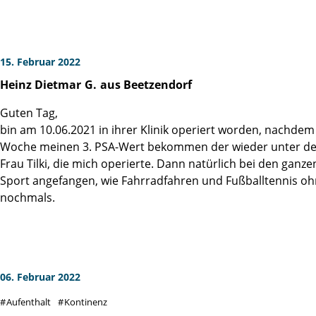
insbesondere Herrn Prof. Dr. Graefen aussprechen, für me
Des Weiteren danke ich Herrn Dipl.-Psych. Krüger für die b
verlieren und Weitsicht zu behalten. Zuletzt richte ich au
gewesen wäre.
15. Februar 2022
Mit großer Dankbarkeit und Grüßen aus dem Landkreis Mü
Heinz Dietmar
G.
aus Beetzendorf
Guten Tag,
bin am 10.06.2021 in ihrer Klinik operiert worden, nachdem
Woche meinen 3. PSA-Wert bekommen der wieder unter der 
Frau Tilki, die mich operierte. Dann natürlich bei den gan
Sport angefangen, wie Fahrradfahren und Fußballtennis oh
nochmals.
06. Februar 2022
Aufenthalt
Kontinenz