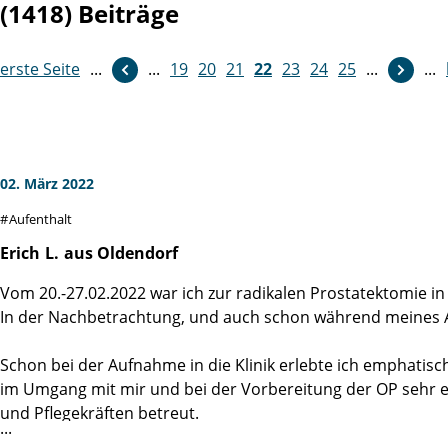
(1418) Beiträge
erste Seite
...
...
19
weiter
20
21
22
23
24
25
...
...
02. März 2022
Aufenthalt
Erich
L.
aus Oldendorf
Vom 20.-27.02.2022 war ich zur radikalen Prostatektomie in d
In der Nachbetrachtung, und auch schon während meines Auf
Schon bei der Aufnahme in die Klinik erlebte ich emphatisc
im Umgang mit mir und bei der Vorbereitung der OP sehr e
und Pflegekräften betreut.