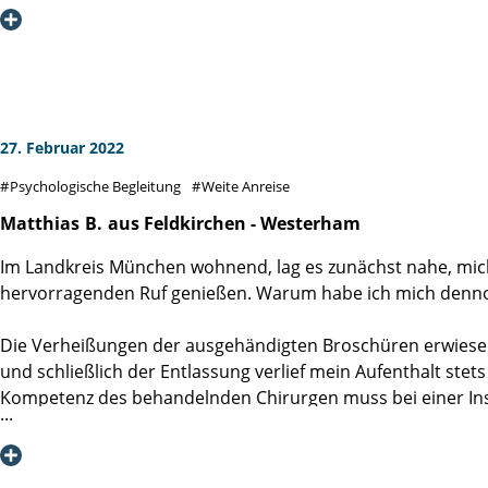
Zunächst nahm sich Schwester Sezen meiner an. Ich erlebte e
Menschen zu tun, die ihren Beruf als Berufung verstand und
unendlich dankbar.
Ähnliches kann ich aber auch für das gesamte Team sagen.
einem das Gefühl gegeben, bestens betreut zu sein. Alle w
27. Februar 2022
auf Station und meinem Operateur Dr. Isbarn. Es war für m
Psychologische Begleitung
Weite Anreise
waren sehr wertvolle Gespräche für mich, in denen sorgen
Insgesamt fühlte ich mich hervorragend betreut und sage a
Matthias
B.
aus Feldkirchen - Westerham
Im Landkreis München wohnend, lag es zunächst nahe, mich
hervorragenden Ruf genießen. Warum habe ich mich dennoc
Die Verheißungen der ausgehändigten Broschüren erwiesen 
und schließlich der Entlassung verlief mein Aufenthalt ste
Kompetenz des behandelnden Chirurgen muss bei einer Instit
Eigenname.
All diese schließlich erfüllten Erwartungen waren für mich
Entlassung jederzeit wieder treffen würde. Ich habe mich 