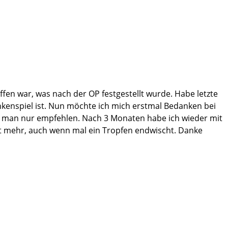
ei halfen, in dieser schwierigen Zeit nicht den Mut zu
rtini-Klinik, ohne dass mein Aufenthalt so nicht möglich
fen war, was nach der OP festgestellt wurde. Habe letzte
enspiel ist. Nun möchte ich mich erstmal Bedanken bei
kann man nur empfehlen. Nach 3 Monaten habe ich wieder mit
ht mehr, auch wenn mal ein Tropfen endwischt. Danke