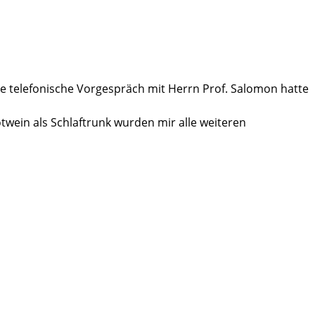
me telefonische Vorgespräch mit Herrn Prof. Salomon hatte
wein als Schlaftrunk wurden mir alle weiteren
, ruhige und schmerzfreie Nacht, toller
 die Stationsärztin immer ansprechbar waren. Drei Tage
fernt. Zwei Tage später wurde ich entlassen.
ragen, dass ich mich zu Hause ohne Vorlagen normal
chtig und ich bedanke mich noch einmal ganz herzlich bei