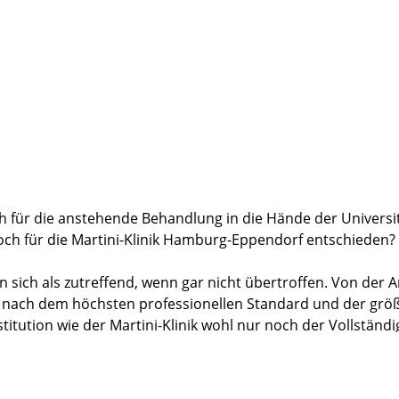
ine junge Frau, die fachlich versiert und fürsorglich wie e
 fühlte mich rundherum gut versorgt. Sie hat mir über die g
 Neben Schwester Sezen haben auch die Pflegerinnen Pia, M
aren auf ihre Weise einfühlsam, kompetent und zugewandt. G
ich sehr beruhigend, dass Dr. Isbarn nahezu täglich vorbe
volle Fragen beruhigend und mit Zeit beantwortet wurden.
us vollem Herzen Danke!!! Von den Menschen, die das Essen
 für die anstehende Behandlung in die Hände der Universit
h für die Martini-Klinik Hamburg-Eppendorf entschieden?
sich als zutreffend, wenn gar nicht übertroffen. Von der 
ts nach dem höchsten professionellen Standard und der größ
ution wie der Martini-Klinik wohl nur noch der Vollständig
 ausschlaggebend, meinen Aufenthalt in der Martini-Klinik z
in jedem Behandlungsschritt gut aufgehoben und wohl gefühl