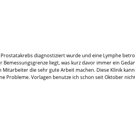
inen Operationserfolg und die nachfolgende Betreuung.
eiden Gespräche am Tag vor und nach meiner OP, die mir dab
ch meine Anerkennung und Dank an das Pflegepersonal der Ma
nchen Matthias B.
 Prostatakrebs diagnostiziert wurde und eine Lymphe betrof
Bemessungsgrenze liegt, was kurz davor immer ein Gedank
zen Mitarbeiter die sehr gute Arbeit machen. Diese Klinik 
ne Probleme. Vorlagen benutze ich schon seit Oktober nic