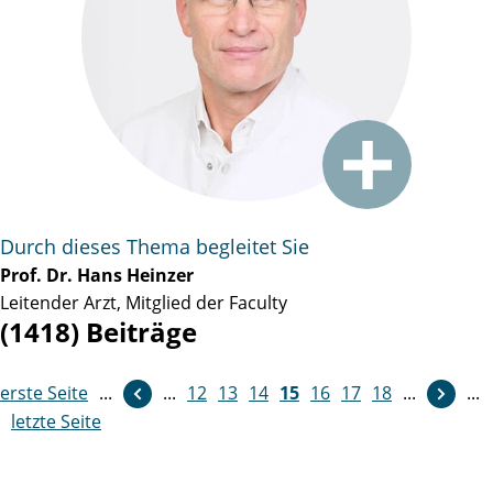
Durch dieses Thema begleitet Sie
Prof. Dr. Hans Heinzer
Leitender Arzt, Mitglied der Faculty
(1418) Beiträge
erste Seite
...
...
12
weiter
13
14
15
16
17
18
...
...
letzte Seite