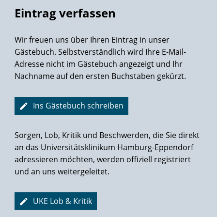
meiner mittelschweren handwerklichen Tätigkeit
Eintrag verfassen
nachgehen.
Auch der Befund war schneller da als ich je vermutet hätte.
Am zweiten Tag nach der Biopsie erhielt ich einen Anruf, es
Wir freuen uns über Ihren Eintrag in unser
wurde sich nach meinem Befinden erkundigt und mir das
Gästebuch. Selbstverständlich wird Ihre E-Mail-
Ergebnis vorab mitgeteilt.
Adresse nicht im Gästebuch angezeigt und Ihr
Wenn es zu einer OP kommt, dann mit Sicherheit in der
Nachname auf den ersten Buchstaben gekürzt.
Martiniklinik.
In diesem Sinne... vielen Dank.
Ins Gästebuch schreiben
Sorgen, Lob, Kritik und Beschwerden, die Sie direkt
an das Universitätsklinikum Hamburg-Eppendorf
adressieren möchten, werden offiziell registriert
und an uns weitergeleitet.
UKE Lob & Kritik