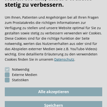
Oh what a ride!
stetig zu verbessern.
Um Ihnen, Patienten und Angehörigen bei all Ihren Fragen
Wir bekommen ja viele tolle Gästebucheinträge,
zum Prostatakrebs die richtigen Informationen zur
aber dieser ist doch sehr ungewöhnlich.
Verfügung zu stellen und unsere Website optimal für Sie zu
gestalten sowie stetig zu verbessern verwenden wir Cookies.
Diese Cookies sind für die richtige Funktion der Seite
0:40 Minuten
notwendig, werten das Nutzerverhalten aus oder sind für
das Abspielen externer Medien (wie z.B. YouTube-Videos)
wichtig. Eine detaillierte Erläuterung zu den verwendeten
Cookies finden Sie in unserem
Datenschutz
.
Notwendig
Externe Medien
Statistiken
Alle akzeptieren
Speichern
Impressum
BioGKV