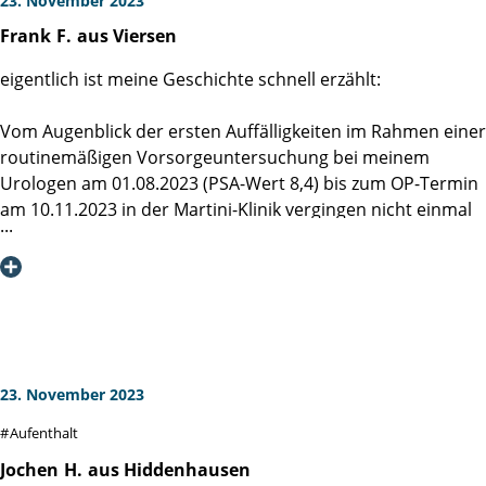
23. November 2023
geschafft meinen Prostatakrebs für mich schmerzfrei zu
Frank
F.
aus Viersen
entfernen sowie meine erwartete Inkontinenz und erektile
Dysfunktion zu verhindern.
eigentlich ist meine Geschichte schnell erzählt:
Gesamteinschätzung meines Aufenthaltes in der Martini-
Klinik: Hier hat sich eine hochspezialisierte sowie
Vom Augenblick der ersten Auffälligkeiten im Rahmen einer
überragend überzeugende Fachklinik für Krankenbilder der
routinemäßigen Vorsorgeuntersuchung bei meinem
Prostata entwickelt, deren Mitarbeiter:innen ich jederzeit
Urologen am 01.08.2023 (PSA-Wert 8,4) bis zum OP-Termin
vertraute. Auf der Grundlage des aus meiner Sicht sehr
am 10.11.2023 in der Martini-Klinik vergingen nicht einmal
erfolgreichen Klinikaufenthaltes werde ich die Martini-Klinik
14 Wochen.
an Verwandte, Freunde und Bekannte weiterempfehlen.
Ohne PSA-Wert-Bestimmung hätte mein Urologe mich
ohne jegliche Auffälligkeiten und mit gutem Gewissen nach
Hause geschickt.
Im Rahmen der vor-operativen Diagnostik wurde dann
23. November 2023
aber doch ein schnell wachsendes Karzinom mit
Aufenthalt
Kapselkontakt gefunden.
Für mich kam in Anbetracht der schockierenden Nachricht
Jochen
H.
aus Hiddenhausen