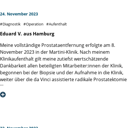
24. November 2023
Diagnostik
Operation
Aufenthalt
Eduard
V.
aus Hamburg
Meine vollständige Prostataentfernung erfolgte am 8.
November 2023 in der Martini-Klinik. Nach meinem
Klinikaufenthalt gilt meine zutiefst wertschätzende
Dankbarkeit allen beteiligten Mitarbeiter:innen der Klinik,
begonnen bei der Biopsie und der Aufnahme in die Klinik,
weiter über die da Vinci assistierte radikale Prostatektomie
sowie der nachoperativen Betreuung innerhalb der Klinik
durch die verschiedenen Ärzte, die Assistent:innen und den
stationären Pflegekräften. Insbesondere hervorzuheben
sind die exzellenten zwischenmenschlichen
Verhaltensweisen der Mitarbeiter:innen und die
hochprofessionellen Fachkenntnisse meines Operateurs
Herr Prof. Dr. Salomon. Er und sein Team haben es