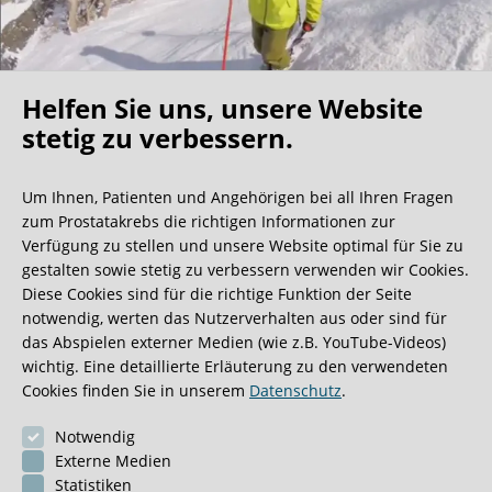
Helfen Sie uns, unsere Website
Oh what a ride!
stetig zu verbessern.
Um Ihnen, Patienten und Angehörigen bei all Ihren Fragen
Wir bekommen ja viele tolle Gästebucheinträge,
zum Prostatakrebs die richtigen Informationen zur
aber dieser ist doch sehr ungewöhnlich.
Verfügung zu stellen und unsere Website optimal für Sie zu
gestalten sowie stetig zu verbessern verwenden wir Cookies.
Diese Cookies sind für die richtige Funktion der Seite
0:40 Minuten
notwendig, werten das Nutzerverhalten aus oder sind für
das Abspielen externer Medien (wie z.B. YouTube-Videos)
wichtig. Eine detaillierte Erläuterung zu den verwendeten
Cookies finden Sie in unserem
Datenschutz
.
Notwendig
Externe Medien
Statistiken