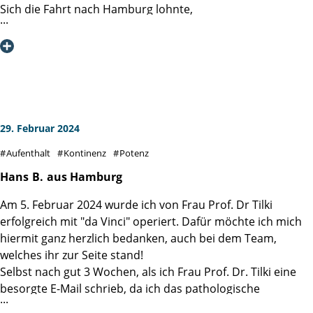
geistigen und körperlichen Genesung.
Sich die Fahrt nach Hamburg lohnte,
Wo ich bei den Martinis wohnte.
Ich würde die Klinik zu 150 % weiterempfehlen und
Dort galt es eine Drüse zu entfernen
wünsche allen Mitarbeitern Glück und Gesundheit für die
Und den Bauchraum zu entkernen.
Zukunft.
Alles ging, kurz sei's gesagt,
Vielen Dank für alles!
Reibungslos an jenem Tag.
Mathias Krumsick
Ohne Angst und Schweiß und Pein
29. Februar 2024
Aufenthalt vom 04.-11.03.25
Im Blümchenkleid aus dünnem Lein
Aufenthalt
Kontinenz
Potenz
Gelang mit Bravour die fällige Exzision
Unter Dramaturgie von Prof. Salomon.
Hans
B.
aus Hamburg
Am 5. Februar 2024 wurde ich von Frau Prof. Dr Tilki
Was er gründlich inspizierte,
erfolgreich mit "da Vinci" operiert. Dafür möchte ich mich
War die im Vorlauf dedektierte
hiermit ganz herzlich bedanken, auch bei dem Team,
Gewebezelle samt der Lymphen.
welches ihr zur Seite stand!
Mittels Da Vinci's TechnoTrümpfen
Selbst nach gut 3 Wochen, als ich Frau Prof. Dr. Tilki eine
Verlief der Eingriff ganz nach Plan -
besorgte E-Mail schrieb, da ich das pathologische
Höchst routiniert der Ärzteclan.
Gutachten meiner entnommenen Prostata ein wenig