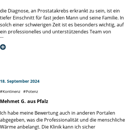
zu den Patienten.
die Diagnose, an Prostatakrebs erkrankt zu sein, ist ein
Ich wünsche allen Patienten der Martini-Klinik einen guten
tiefer Einschnitt für fast jeden Mann und seine Familie. In
Verlauf und den Mitarbeitern weithin viel Kraft und
solch einer schwierigen Zeit ist es besonders wichtig, auf
Engagement um gemeinsam weiter gegen den
ein professionelles und unterstützendes Team von
Prostatakrebs zu kämpfen.
Bürokräften, Servicepersonal, Pflegekräften, Psychologen
und Ärzten zu treffen. Genau dieses Team habe ich in der
Martiniklinik gefunden.
Vom ersten Gespräch bis zum Abschlussgespräch war alles
hervorragend organisiert und von einem freundlichen,
vertrauensvollen und menschlichen Umgang geprägt, der
18. September 2024
mir sehr geholfen hat, meine Sorgen abzubauen. Das
Kontinenz
Potenz
gesamte Team hat mich während meines gesamten
Aufenthalts, von der ersten bis zur letzten Minute,
Mehmet
G.
aus Pfalz
unterstützt. Besonders hervorheben möchte ich das
Ich habe meine Bewertung auch in anderen Portalen
Pflege- und Ärzteteam, das nicht nur sehr kompetent,
abgegeben, was die Professionalität und die menschliche
sondern auch unglaublich herzlich ist. Dadurch konnte ich
Wärme anbelangt. Die Klinik kann ich sicher
schnell meine Scheu ablegen und mich auch bei kleineren