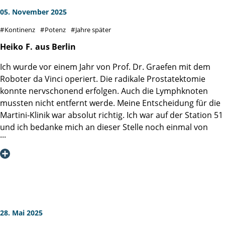
05. November 2025
Kontinenz
Potenz
Jahre später
Heiko
F.
aus Berlin
Ich wurde vor einem Jahr von Prof. Dr. Graefen mit dem
Roboter da Vinci operiert. Die radikale Prostatektomie
konnte nervschonend erfolgen. Auch die Lymphknoten
mussten nicht entfernt werde. Meine Entscheidung für die
Martini-Klinik war absolut richtig. Ich war auf der Station 51
und ich bedanke mich an dieser Stelle noch einmal von
ganzem Herzen bei Herrn Prof. Dr. Graefen, der trotz
seines sicher vollen Terminkalenders jeden Tag für mich
Zeit gefunden hat und mich während meines Aufenthalts in
der Martini-Klinik und der OP bestens begleitete – meine
Hochachtung. Auch das gesamte Team in der Martini-Klinik
von den Schwestern, Pflegern, Psychologen, der Küche
usw. waren hervorragend. Dieses Bild zeigen ja auch sehr
28. Mai 2025
viele anderen Beiträge in dieser Rubrik.