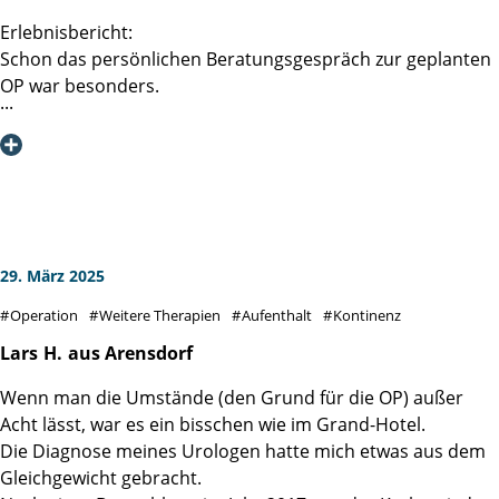
Erlebnisbericht:
Schon das persönlichen Beratungsgespräch zur geplanten
OP war besonders.
Frau Prof. Dr. D. Tilki wusste bestens, über meine im
Vorfeld eingereichten Befunde (Biopsie,
Röntgenuntersuchungen, MRT inkl. CDs, Blutbild,
Kardiologisches Gutachten etc.) Bescheid. Im Fokus
unserer Unterhaltung konnten somit vielmehr meine
Person, meine Ängste, Erwartungen, Hoffnungen und die
von mir präferierte Operationsmethode stehen. Das
29. März 2025
Gespräch war zu jeder Zeit faktisch informativ und
Operation
Weitere Therapien
Aufenthalt
Kontinenz
vertrauensvoll, es wurde aber auch gescherzt und gelacht.
Herzlichen Dank hierfür.
Lars
H.
aus Arensdorf
Wenn man die Umstände (den Grund für die OP) außer
Nach dieser Beratung blickte ich voll Zuversicht und mit
Acht lässt, war es ein bisschen wie im Grand-Hotel.
noch mehr Vertrauen auf die anstehende OP.
Die Diagnose meines Urologen hatte mich etwas aus dem
Gleichgewicht gebracht.
Damit war aber auch die Erwartungshaltung an den