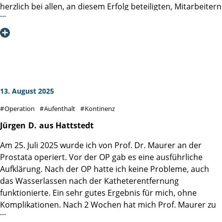
Martini-Klinik uneingeschränkt weiterempfehlen. Vielen
Engagement um gemeinsam weiter gegen den
herzlich bei allen, an diesem Erfolg beteiligten, Mitarbeitern
Dank an das gesamte Team!
Prostatakrebs zu kämpfen.
der Martini-Klinik bedanken. Insbesondere bei meinem
Operateur Prof. Dr. Dr. Philipp Mandel und dem gesamten
OP- und Pflegeteam sowie dem Servicepersonal der Station
3.2.
Hier stimmt einfach alles, von der Aufnahme bis zur
Entlassung wird Mann kompetent und empathisch betreut.
Ihr habt ein Kompetenzzentrum, einen ganz besonderen
13. August 2025
Ort geschaffen, den ich nur jedem Mann, mit
Operation
Aufenthalt
Kontinenz
Prostataproblemen, bestens empfehlen kann.
Jürgen
D.
aus Hattstedt
Am 25. Juli 2025 wurde ich von Prof. Dr. Maurer an der
Prostata operiert. Vor der OP gab es eine ausführliche
Aufklärung. Nach der OP hatte ich keine Probleme, auch
das Wasserlassen nach der Katheterentfernung
funktionierte. Ein sehr gutes Ergebnis für mich, ohne
Komplikationen. Nach 2 Wochen hat mich Prof. Maurer zu
Hause persönlich angerufen und über die Laborwerte