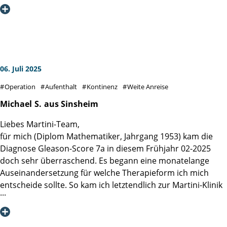
ausführlich informiert.
Auch die Betreuung auf der Station durch die Pflegekräfte
war hervorragend, immer besonders freundlich,
aufmerksam und fachlich hervorragend geschult.
Schwester Jana war die Allerbeste. So vorbildlich habe ich
es noch in keiner anderen Klinik erlebt.
06. Juli 2025
Nun gehe ich für 3 Wochen zur Reha, die mir gleich nach
Operation
Aufenthalt
Kontinenz
Weite Anreise
der OP vom Sozialdienst in der Klinik von einer sehr
freundlichen und erfahrenen Dame vermittelt wurde.
Michael
S.
aus Sinsheim
Meinen herzlichen Dank an das gesamte Team der Martini-
Liebes Martini-Team,
Klinik
für mich (Diplom Mathematiker, Jahrgang 1953) kam die
Diagnose Gleason-Score 7a in diesem Frühjahr 02-2025
doch sehr überraschend. Es begann eine monatelange
Auseinandersetzung für welche Therapieform ich mich
entscheide sollte. So kam ich letztendlich zur Martini-Klinik
und zu einem Gespräch mit Prof. Dr. Steuber. Seine
Klarheit, Empathie und Offenheit für verschiedene Ansätze
erzeugten ein großes Vertrauen in mir, dass ich hier die