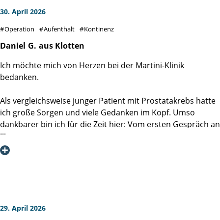
30. April 2026
Operation
Aufenthalt
Kontinenz
Daniel
G.
aus Klotten
Ich möchte mich von Herzen bei der Martini-Klinik
bedanken.
Als vergleichsweise junger Patient mit Prostatakrebs hatte
ich große Sorgen und viele Gedanken im Kopf. Umso
dankbarer bin ich für die Zeit hier: Vom ersten Gespräch an
wurde mir Mut gemacht und ich habe mich nie allein
gelassen gefühlt.
Mein ganz besonderer Dank gilt Prof. Dr. Hans Heinzer und
seinem Team der Station 4.1. Das gesamte Team war
immer freundlich, aufmerksam, hilfsbereit und unglaublich
kompetent. Man merkt einfach, dass hier mit Herz und
29. April 2026
Engagement gearbeitet wird.