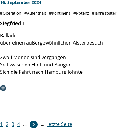
an das Team Station 4 des ehemaligen Gebäudes.
16. September 2024
Operation
Aufenthalt
Kontinenz
Potenz
Jahre später
Siegfried
T.
Ballade
über einen außergewöhnlichen Alsterbesuch
Zwölf Monde sind vergangen
Seit zwischen Hoff' und Bangen
Sich die Fahrt nach Hamburg lohnte,
Wo ich bei den Martinis wohnte.
Dort galt es eine Drüse zu entfernen
Und den Bauchraum zu entkernen.
Alles ging, kurz sei's gesagt,
Reibungslos an jenem Tag.
Ohne Angst und Schweiß und Pein
1
2
3
4
...
...
letzte Seite
Im Blümchenkleid aus dünnem Lein