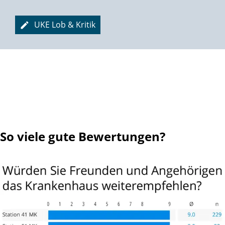
Bäume ausreißen geht nicht mehr,
Die Batterie jedoch ist längst nicht leer!
UKE Lob & Kritik
Hüpfball, Theraband, diverse Geräte
Dienen der Stärkung fast jeder Gräte.
Und es warten noch andere Sachen,
Die die Tage wertvoll machen:
Kinderspass und Leselust,
Frische Luft und Kaffeedurst,
Feste feiern, Menschen treffen, sich vergnügen ...
Das Leben einfach genießen in vollen Zügen!
So viele gute Bewertungen?
Hört man sich herum in ergrauten Gruppen,
Staunt man, wie sich viele Männer entpuppen
Als Prostataoperierte: man kann es kaum glauben,
Sie sind oft resigniert wegen etlicher Naupen,
Sei es ein schmerzhafter Drang, die durchnässte Hose,
Manchmal aus Not auch in größerer Dose.