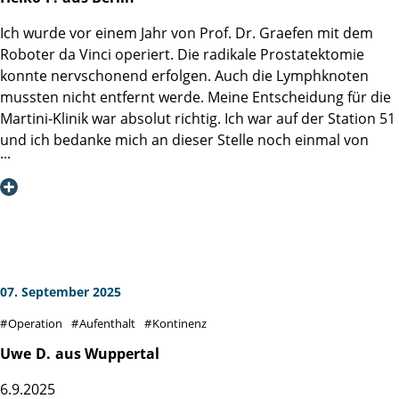
Angehörigen ist mir bisher in keiner Klinik begegnet.
Ich wurde vor einem Jahr von Prof. Dr. Graefen mit dem
Aufgrund meiner Vorerkrankungen wurden besonders
Roboter da Vinci operiert. Die radikale Prostatektomie
aufmerksam meine Blutwerte, Sauerstoff kontrolliert und
konnte nervschonend erfolgen. Auch die Lymphknoten
immer wieder Ultraschall durchgeführt. Dank der
mussten nicht entfernt werde. Meine Entscheidung für die
hervorragenden Behandlung konnte ich am 12. April 2026
Martini-Klinik war absolut richtig. Ich war auf der Station 51
die Klinik ohne Inkontinenzprobleme verlassen, wofür ich
und ich bedanke mich an dieser Stelle noch einmal von
Prof. Dr. Salomon und seinem Team von Herzen dankbar
ganzem Herzen bei Herrn Prof. Dr. Graefen, der trotz
bin. In solch einer Klinik bin ich als Kassenpatient noch nie
seines sicher vollen Terminkalenders jeden Tag für mich
behandelt worden.
Zeit gefunden hat und mich während meines Aufenthalts in
der Martini-Klinik und der OP bestens begleitete – meine
Hochachtung. Auch das gesamte Team in der Martini-Klinik
von den Schwestern, Pflegern, Psychologen, der Küche
usw. waren hervorragend. Dieses Bild zeigen ja auch sehr
07. September 2025
viele anderen Beiträge in dieser Rubrik.
Operation
Aufenthalt
Kontinenz
Ich möchte kurz von meinen Erfahrungen im
Uwe
D.
aus Wuppertal
Gesundheitsverlauf nach einem Jahr berichten und damit
6.9.2025
allen Betroffenen Mut machen.