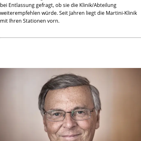
Von Ovid in Versen und Bildern notiert als Ars amatoria,
bei Entlassung gefragt, ob sie die Klinik/Abteilung
Die lustvoll und zärtlich in Gleichnissen zeigen,
weiterempfehlen würde. Seit Jahren liegt die Martini-Klinik
Wie Amor erscheint im lieblichen Reigen,
mit Ihren Stationen vorn.
Um Leidenschaft zu entfachen, ganz ohne Rezept ...
Denn diese ist weder erloschen noch durch
Testosteronmangel verebbt!
Welch' ein Jahr! Wer hätte das alles geglaubt ...
Seit das cancerogene Gewebe unumkehrbar entlaubt
Träume ich oft von den Martinis - den vielen - noch heute,
Fühlend deren menschliche Wärme und Pflege; ach, liebe
Leute,
Danke herzlich für alles, was ihr mir getan;
Mein Ausflug an die Alster war alles andere als Wahn!