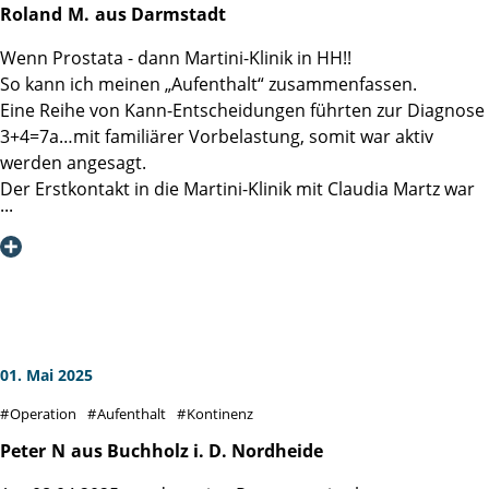
die Patienten weiter so tolle Heilungserfolge.
Roland
M.
aus Darmstadt
Wenn Prostata - dann Martini-Klinik in HH!!
So kann ich meinen „Aufenthalt“ zusammenfassen.
Eine Reihe von Kann-Entscheidungen führten zur Diagnose
3+4=7a…mit familiärer Vorbelastung, somit war aktiv
werden angesagt.
Der Erstkontakt in die Martini-Klinik mit Claudia Martz war
effektiv und beruhigend, selbst nachdem ein Verdi Streik
den Ersttermin verhindert hat, ging es rasch und
professionell in die zweite Runde.
Auf Station wurde sofort klar, hier weiß jeder genau
Bescheid, was zu tun ist. Ob Schwester Erika, Schwester
Sigrid, Pfleger Karl-Heinz, das Reinigungspersonal, die
Küchenfrauen, Psycho-Onkologe Alex bis hin zu den
01. Mai 2025
Stationsärztinnen, alle schienen genau zu wissen, wie es
Operation
Aufenthalt
Kontinenz
uns Patienten geht, welches der nächste richtige Schritt ist
und begleiteten jeden einzelnen mit emphatischer
Peter
N
aus Buchholz i. D. Nordheide
Gelassenheit. Danke an Station 5!!