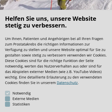
Helfen Sie uns, unsere Website
Oh what a ride!
stetig zu verbessern.
Um Ihnen, Patienten und Angehörigen bei all Ihren Fragen
Wir bekommen ja viele tolle Gästebucheinträge,
zum Prostatakrebs die richtigen Informationen zur
aber dieser ist doch sehr ungewöhnlich.
Verfügung zu stellen und unsere Website optimal für Sie zu
gestalten sowie stetig zu verbessern verwenden wir Cookies.
Diese Cookies sind für die richtige Funktion der Seite
0:40 Minuten
notwendig, werten das Nutzerverhalten aus oder sind für
das Abspielen externer Medien (wie z.B. YouTube-Videos)
wichtig. Eine detaillierte Erläuterung zu den verwendeten
Cookies finden Sie in unserem
Datenschutz
.
Notwendig
Externe Medien
Statistiken