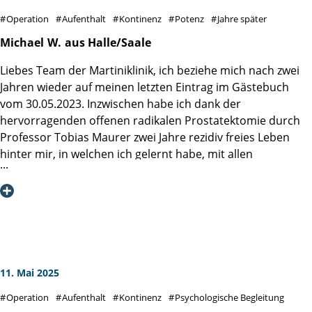
zu beginnen. Es ist einfach leichter, vorher schon zu wissen
Operation
Aufenthalt
Kontinenz
Potenz
Jahre später
was, wann, wie angespannt werden soll und wozu das
ganze ist. Es wird später sowieso ein Thema werden und
Michael
W.
aus Halle/Saale
später fällt vieles leichter. Stellenweise wurde hier über das
Liebes Team der Martiniklinik, ich beziehe mich nach zwei
Essen gemeckert.
Jahren wieder auf meinen letzten Eintrag im Gästebuch
Ich für meinen Teil habe immer etwas gefunden was mir
vom 30.05.2023. Inzwischen habe ich dank der
schmeckt und auch die geben sich unendlich Mühe. Mein
hervorragenden offenen radikalen Prostatektomie durch
Dank an Station 2 und Herrn Prof. Dr. Steuber.
Professor Tobias Maurer zwei Jahre rezidiv freies Leben
Alles Gute !
hinter mir, in welchen ich gelernt habe, mit allen
postoperativen Widrigkeiten wie lokal begrenztem
Lymphstau, Inkontinenz und Erektionsschwäche in sehr
kurzer Zeit umzugehen, so dass ich mich jetzt schon seit
über einem Jahr über eine fast komplette Funktion aller
relevanten Dinge wie Kontinenz oder Erektion freuen darf.
Darüber bin ich nach wie vor glücklich und dankbar, weil
dies trotz aller Routine Ihrerseits keine
11. Mai 2025
Selbstverständlichkeit ist. Ich wünsche Ihnen allen weiter
Operation
Aufenthalt
Kontinenz
Psychologische Begleitung
viel Glück und Kraft bei Ihrer beruflichen Tätigkeit und für