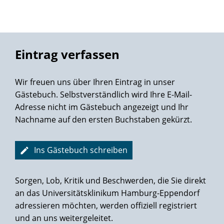
Gelang mit Bravour die fällige Exzision
Unter Dramaturgie von Prof. Salomon.
Was er gründlich inspizierte,
War die im Vorlauf dedektierte
Eintrag verfassen
Gewebezelle samt der Lymphen.
Mittels Da Vinci's TechnoTrümpfen
Wir freuen uns über Ihren Eintrag in unser
Verlief der Eingriff ganz nach Plan -
Gästebuch. Selbstverständlich wird Ihre E-Mail-
Höchst routiniert der Ärzteclan.
Adresse nicht im Gästebuch angezeigt und Ihr
Nachname auf den ersten Buchstaben gekürzt.
Der Rückblick auf dies erste Jahr
Seit der OP - ich sag' es klar -
Bezeugt den Mut und auch den Sieg
Ins Gästebuch schreiben
Im Wettlauf um den Lebenstrieb.
Doch manches gilt's seitdem zu meiden,
Sorgen, Lob, Kritik und Beschwerden, die Sie direkt
Um weiter froh und taff zu bleiben.
an das Universitätsklinikum Hamburg-Eppendorf
adressieren möchten, werden offiziell registriert
Auch wenn man es noch häufig glaubt,
und an uns weitergeleitet.
Nicht jeder Kraftakt ist erlaubt.