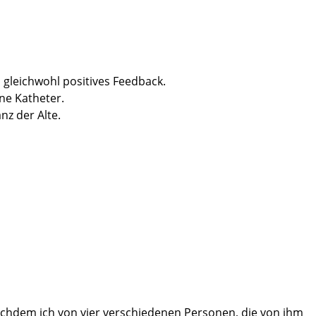
, gleichwohl positives Feedback.
ne Katheter.
nz der Alte.
n Dank dafür.
Pfleger Olaf, Henning und Jan.
hat es gutgetan, vielen Dank auch dafür.
darauf sollte, in Verbindung mit der außergewöhnlich guten
 nachdem ich von vier verschiedenen Personen, die von ihm