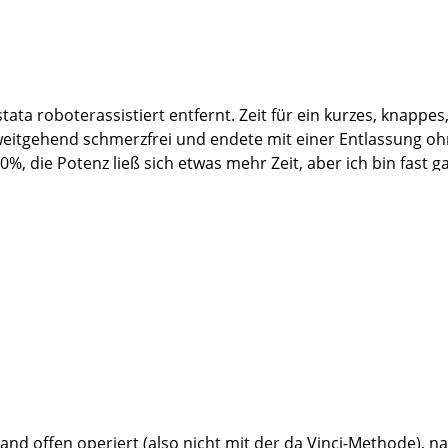
tata roboterassistiert entfernt. Zeit für ein kurzes, knappes
weitgehend schmerzfrei und endete mit einer Entlassung oh
, die Potenz ließ sich etwas mehr Zeit, aber ich bin fast ga
f dauerhafte Krebsfreiheit hoffen.
ation,
iterleitung an den Herrn Professor,
t mich sanft, aber unwiderstehlich, in Narkose versetzt, viele
Schwestern Liane, Sandra, Antonia und Stefanie, sowie die 
er auch mal zwei) Glas Wein bekämpfen konnten,...also mir 
t wird, aber dieses geballte Fachwissen ist so einzigartig, 
verzichten.
uland offen operiert (also nicht mit der da Vinci-Methode),