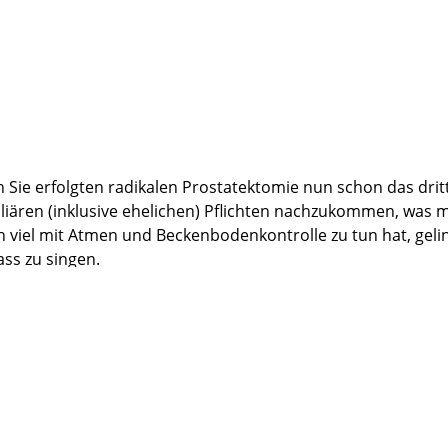
 Sie erfolgten radikalen Prostatektomie nun schon das dritte 
ären (inklusive ehelichen) Pflichten nachzukommen, was mir
h viel mit Atmen und Beckenbodenkontrolle zu tun hat, geli
ass zu singen.
 immer wieder von Patienten mit wesentlich schlechteren Er
erative Arbeit an mir bedanken und wünsche Ihnen alles Gut