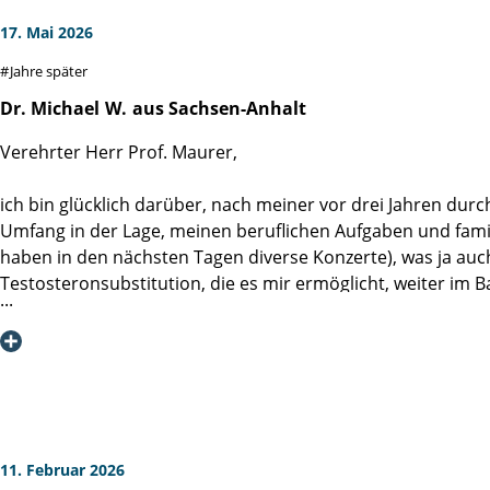
17. Mai 2026
Jahre später
Dr. Michael
W.
aus Sachsen-Anhalt
Verehrter Herr Prof. Maurer,
ich bin glücklich darüber, nach meiner vor drei Jahren durch
Umfang in der Lage, meinen beruflichen Aufgaben und famili
haben in den nächsten Tagen diverse Konzerte), was ja auc
Testosteronsubstitution, die es mir ermöglicht, weiter im B
Durch meine Frau, welche Hausärztin ist, erfahre ich auch
möchte ich mich bei Ihnen erneut für Ihre hervorragende op
verbleibe mit besten Grüßen.
11. Februar 2026