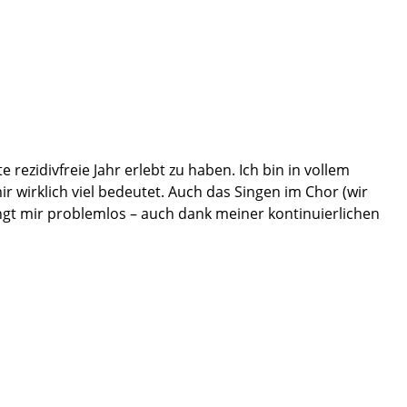
rezidivfreie Jahr erlebt zu haben. Ich bin in vollem
 wirklich viel bedeutet. Auch das Singen im Chor (wir
ngt mir problemlos – auch dank meiner kontinuierlichen
gebnissen bei gleicher Vorerkrankung wie ich. Deshalb
e für Ihre weitere berufliche und persönliche Zukunft. Ich