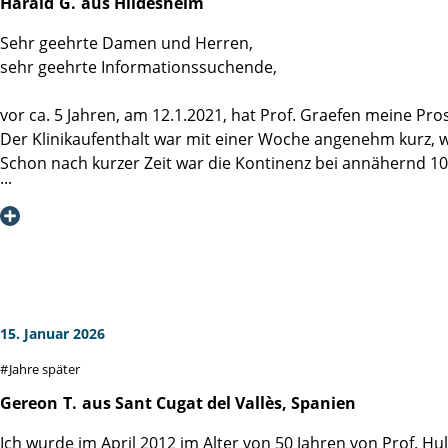
Harald
G.
aus Hildesheim
Sehr geehrte Damen und Herren,
sehr geehrte Informationssuchende,
vor ca. 5 Jahren, am 12.1.2021, hat Prof. Graefen meine Pros
Der Klinikaufenthalt war mit einer Woche angenehm kurz, 
Schon nach kurzer Zeit war die Kontinenz bei annähernd 100%
Die regelmäßigen Nachsorgeuntersuchungen lassen mich au
Professor Graefen, vielen Dank für die hervorragende Oper
Frau Jark, vielen Dank für die freundliche Aufnahme und We
Frau Dr. v. Breunig, mittlerweile an anderer Stelle tätig, ha
Ein großes Dankeschön geht an das ganze Team, u.a. an die 
Und dass wir Patienten unsere Ängste abends mit einem (od
Ich bin sicher, dass auch woanders sehr gute Arbeit geleiste
15. Januar 2026
Versorgung und Unterbringung, im Fall des Falles niemand 
Jahre später
Gereon
T.
aus Sant Cugat del Vallès, Spanien
Ich wurde im April 2012 im Alter von 50 Jahren von Prof. H