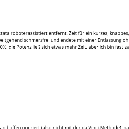
tata roboterassistiert entfernt. Zeit für ein kurzes, knappes
weitgehend schmerzfrei und endete mit einer Entlassung oh
, die Potenz ließ sich etwas mehr Zeit, aber ich bin fast ga
f dauerhafte Krebsfreiheit hoffen.
ation,
iterleitung an den Herrn Professor,
t mich sanft, aber unwiderstehlich, in Narkose versetzt, viele
Schwestern Liane, Sandra, Antonia und Stefanie, sowie die 
er auch mal zwei) Glas Wein bekämpfen konnten,...also mir 
t wird, aber dieses geballte Fachwissen ist so einzigartig, 
verzichten.
uland offen operiert (also nicht mit der da Vinci-Methode),