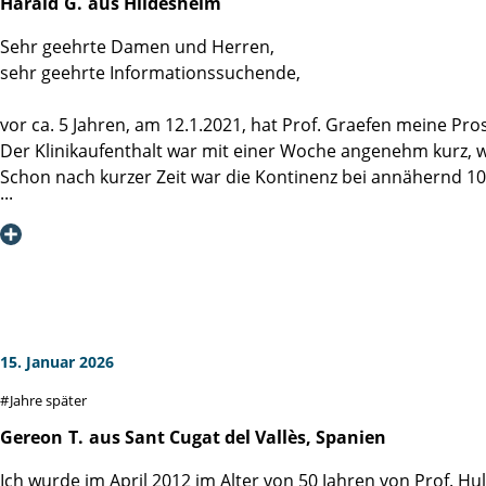
Harald
G.
aus Hildesheim
Sehr geehrte Damen und Herren,
sehr geehrte Informationssuchende,
vor ca. 5 Jahren, am 12.1.2021, hat Prof. Graefen meine Pros
Der Klinikaufenthalt war mit einer Woche angenehm kurz, 
Schon nach kurzer Zeit war die Kontinenz bei annähernd 100%
Die regelmäßigen Nachsorgeuntersuchungen lassen mich au
Professor Graefen, vielen Dank für die hervorragende Oper
Frau Jark, vielen Dank für die freundliche Aufnahme und We
Frau Dr. v. Breunig, mittlerweile an anderer Stelle tätig, ha
Ein großes Dankeschön geht an das ganze Team, u.a. an die 
Und dass wir Patienten unsere Ängste abends mit einem (od
Ich bin sicher, dass auch woanders sehr gute Arbeit geleiste
15. Januar 2026
Versorgung und Unterbringung, im Fall des Falles niemand 
Jahre später
Gereon
T.
aus Sant Cugat del Vallès, Spanien
Ich wurde im April 2012 im Alter von 50 Jahren von Prof. H