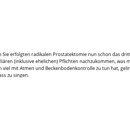
 Sie erfolgten radikalen Prostatektomie nun schon das dritte 
ären (inklusive ehelichen) Pflichten nachzukommen, was mir
h viel mit Atmen und Beckenbodenkontrolle zu tun hat, geli
ass zu singen.
 immer wieder von Patienten mit wesentlich schlechteren Er
erative Arbeit an mir bedanken und wünsche Ihnen alles Gut