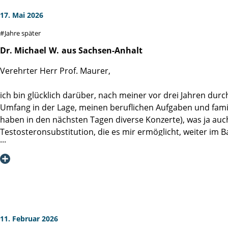
17. Mai 2026
Jahre später
Dr. Michael
W.
aus Sachsen-Anhalt
Verehrter Herr Prof. Maurer,
ich bin glücklich darüber, nach meiner vor drei Jahren durch
Umfang in der Lage, meinen beruflichen Aufgaben und famili
haben in den nächsten Tagen diverse Konzerte), was ja auc
Testosteronsubstitution, die es mir ermöglicht, weiter im B
Durch meine Frau, welche Hausärztin ist, erfahre ich auch
möchte ich mich bei Ihnen erneut für Ihre hervorragende op
verbleibe mit besten Grüßen.
11. Februar 2026