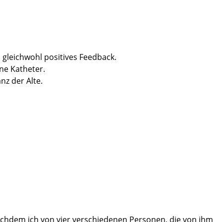
, gleichwohl positives Feedback.
ne Katheter.
nz der Alte.
n Dank dafür.
Pfleger Olaf, Henning und Jan.
hat es gutgetan, vielen Dank auch dafür.
darauf sollte, in Verbindung mit der außergewöhnlich guten
 nachdem ich von vier verschiedenen Personen, die von ihm