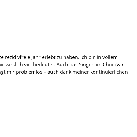
rezidivfreie Jahr erlebt zu haben. Ich bin in vollem
 wirklich viel bedeutet. Auch das Singen im Chor (wir
ngt mir problemlos – auch dank meiner kontinuierlichen
gebnissen bei gleicher Vorerkrankung wie ich. Deshalb
e für Ihre weitere berufliche und persönliche Zukunft. Ich