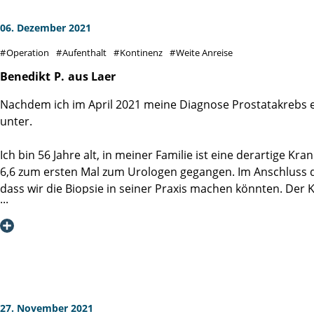
Im gesamten Gebäude war überall und jederzeit fachliche Ko
und bleiben Sie gesund.
06. Dezember 2021
Operation
Aufenthalt
Kontinenz
Weite Anreise
Benedikt
P.
aus Laer
Nachdem ich im April 2021 meine Diagnose Prostatakrebs erh
unter.
Ich bin 56 Jahre alt, in meiner Familie ist eine derartige 
6,6 zum ersten Mal zum Urologen gegangen. Im Anschluss d
dass wir die Biopsie in seiner Praxis machen könnten. Der Kre
Die Biopsie ergab einen Gleason-Score von 7a. Das konnte m
meinen Urologen in der UK Münster, Dr. Papavassilis beweg
Nach intensiven Recherchen habe ich mich entschieden zur 
namhaften Klinik empfahl man mir erst eine Hormontherapie.
Inn für eine Nacht untergekommen. Morgens dann, am 20.07
Ab dem Zeitpunkt war einfach alles nur noch gut. Sehr fre
Gesprächen an den Abend. Am 21.07. sollte dann die Opera
27. November 2021