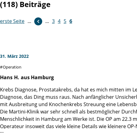
(118) Beiträge
erste Seite
...
...
3
4
5
6
31. März 2022
Operation
Hans
H.
aus Hamburg
Krebs Diagnose, Prostatakrebs, da hat es mich mitten im L
Diagnose, das Ding muss raus. Nach anfänglicher Unsicherh
mit Ausbreitung und Knochenkrebs Streuung eine Lebensbed
Die Martini-Klinik war sehr schnell als bestmöglicher Durc
Menschlichkeit in Hamburg am Werke ist. Die OP am 22.3 mi
Operateur insoweit das viele kleine Details wie kleinere OP
herkömmlichen Operationsmethode ergeben. Danke an das 