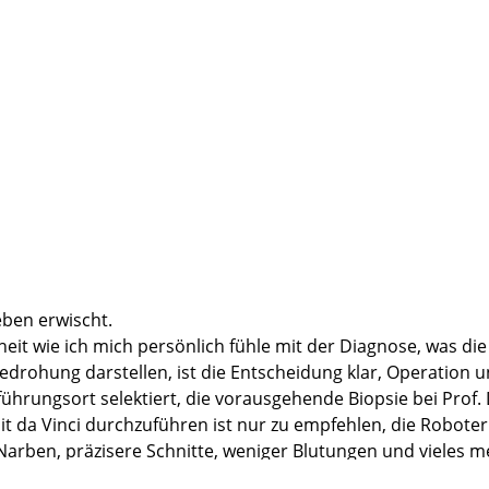
eben erwischt.
eit wie ich mich persönlich fühle mit der Diagnose, was di
rohung darstellen, ist die Entscheidung klar, Operation u
hführungsort selektiert, die vorausgehende Biopsie bei Pro
t da Vinci durchzuführen ist nur zu empfehlen, die Robote
-Narben, präzisere Schnitte, weniger Blutungen und vieles m
OP Team, die Nachversorgung die drei Tage danach und d