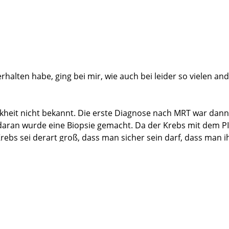
mpetenz, Menschlichkeit, Offenheit, Ehrlichkeit und Freundl
alten habe, ging bei mir, wie auch bei leider so vielen and
Krankheit nicht bekannt. Die erste Diagnose nach MRT war dan
aran wurde eine Biopsie gemacht. Da der Krebs mit dem PI-
bs sei derart groß, dass man sicher sein darf, dass man ihn a
ich trotz Diagnose erstmal etwas erfreuen. Jedoch waren in 
te, mir eine radikale Prostatektomie zu empfehlen.
Martini-Klinik nach Hamburg Eppendorf zu gehen. Das war e
 Das wollte ich nicht. Raus mit dem Zeugs, so schnell es g
.2021 war die Aufnahme in der Martini-Klinik.
undlich, sehr professionell, und auch sehr zügig aber doch
tion per Da Vinci-Methode stattfinden. Herr Professor Ale