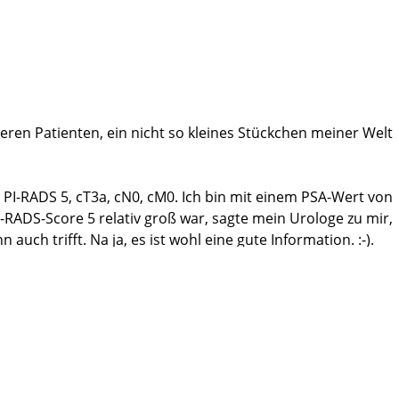
ichkeit zu spüren. DANKE für alles!!! Machen Sie weiter so
eren Patienten, ein nicht so kleines Stückchen meiner Welt
n PI-RADS 5, cT3a, cN0, cM0. Ich bin mit einem PSA-Wert von
RADS-Score 5 relativ groß war, sagte mein Urologe zu mir,
uch trifft. Na ja, es ist wohl eine gute Information. :-).
einer Stanzung kribriförmige(?) Zellen sichtbar, was
ine sehr, sehr gute Entscheidung. In einer anderen
eht. In Hamburg bin ich dann am 19.07. zuerst im Holiday
 intensiv bekam ich den Tag mit Untersuchungen und
xander Haese, mein Operateur, war abends vorher noch zu