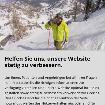
Helfen Sie uns, unsere Website
Oh what a ride!
stetig zu verbessern.
Um Ihnen, Patienten und Angehörigen bei all Ihren Fragen
Wir bekommen ja viele tolle Gästebucheinträge,
zum Prostatakrebs die richtigen Informationen zur
aber dieser ist doch sehr ungewöhnlich.
Verfügung zu stellen und unsere Website optimal für Sie zu
gestalten sowie stetig zu verbessern verwenden wir Cookies.
Diese Cookies sind für die richtige Funktion der Seite
0:40 Minuten
notwendig, werten das Nutzerverhalten aus oder sind für