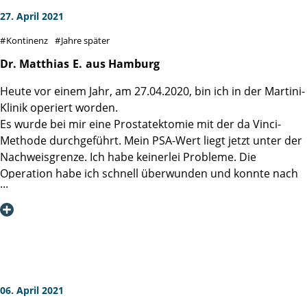
27. April 2021
Kontinenz
Jahre später
Dr. Matthias
E.
aus Hamburg
Heute vor einem Jahr, am 27.04.2020, bin ich in der Martini-
Klinik operiert worden.
Es wurde bei mir eine Prostatektomie mit der da Vinci-
Methode durchgeführt. Mein PSA-Wert liegt jetzt unter der
Nachweisgrenze. Ich habe keinerlei Probleme. Die
Operation habe ich schnell überwunden und konnte nach
drei Wochen wieder arbeiten. Mit 58 Jahren bin ich voll
berufstätig. Durch regelmäßigen Sport habe ich ein gutes
Körpergefühl. Die Beckenbodenmuskulatur hatte ich vor
der Operation fleißig trainiert, sodass keinerlei Probleme
mit der Kontinenz auftraten/ auftreten. Durch die beidseits
nerverhaltene Operation ist diesbezüglich alles voll
funktionsfähig. Empfehlenswert ist das Buch von den
06. April 2021
Brüdern Roth zu lesen. Alle Fragen werden da offen, direkt