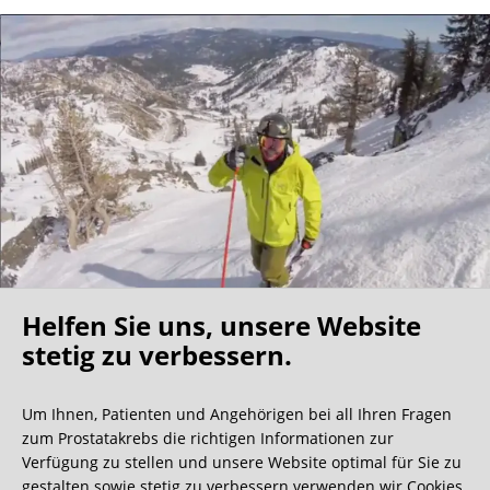
Helfen Sie uns, unsere Website
Oh what a ride!
stetig zu verbessern.
Um Ihnen, Patienten und Angehörigen bei all Ihren Fragen
Wir bekommen ja viele tolle Gästebucheinträge,
zum Prostatakrebs die richtigen Informationen zur
aber dieser ist doch sehr ungewöhnlich.
Verfügung zu stellen und unsere Website optimal für Sie zu
gestalten sowie stetig zu verbessern verwenden wir Cookies.