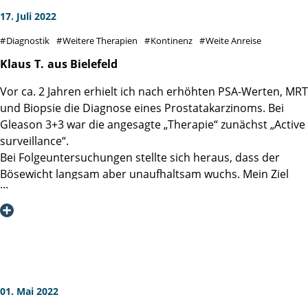
17. Juli 2022
Diagnostik
Weitere Therapien
Kontinenz
Weite Anreise
Klaus
T.
aus Bielefeld
Vor ca. 2 Jahren erhielt ich nach erhöhten PSA-Werten, MRT
und Biopsie die Diagnose eines Prostatakarzinoms. Bei
Gleason 3+3 war die angesagte „Therapie“ zunächst „Active
surveillance“.
Bei Folgeuntersuchungen stellte sich heraus, dass der
Bösewicht langsam aber unaufhaltsam wuchs. Mein Ziel
war die Vermeidung einer Prostatektomie, weil einige
Freunde (die Hälfte meines männlichen Bekanntenkreises
hat mittlerweile keine Prostata mehr) doch erhebliche
Nebenwirkungen bei Kontinenz und Potenz erfahren
mussten. Deshalb suchte ich Expertise in der Martini-Klinik.
Bei einer erneuten Biopsie war ich mittlerweile bei Gleason
3+4, PSA 5,8. Eine Fokale Therapie kam wegen der Lage des
01. Mai 2022
Karzinoms nicht in Frage. Frau Dr. Nagaraj empfahl mir