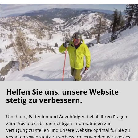
Helfen Sie uns, unsere Website
Oh what a ride!
stetig zu verbessern.
Um Ihnen, Patienten und Angehörigen bei all Ihren Fragen
Wir bekommen ja viele tolle Gästebucheinträge,
zum Prostatakrebs die richtigen Informationen zur
aber dieser ist doch sehr ungewöhnlich.
Verfügung zu stellen und unsere Website optimal für Sie zu
gestalten sowie stetig zu verbessern verwenden wir Cookies.