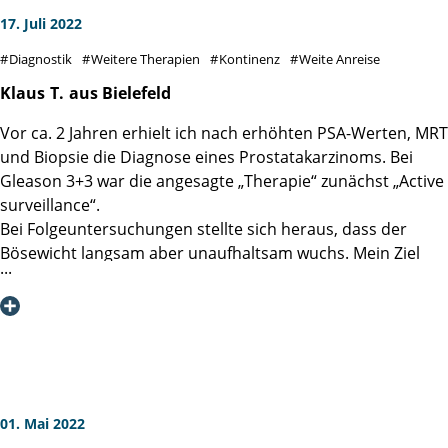
17. Juli 2022
Diagnostik
Weitere Therapien
Kontinenz
Weite Anreise
Klaus
T.
aus Bielefeld
Vor ca. 2 Jahren erhielt ich nach erhöhten PSA-Werten, MRT
und Biopsie die Diagnose eines Prostatakarzinoms. Bei
Gleason 3+3 war die angesagte „Therapie“ zunächst „Active
surveillance“.
Bei Folgeuntersuchungen stellte sich heraus, dass der
Bösewicht langsam aber unaufhaltsam wuchs. Mein Ziel
war die Vermeidung einer Prostatektomie, weil einige
Freunde (die Hälfte meines männlichen Bekanntenkreises
hat mittlerweile keine Prostata mehr) doch erhebliche
Nebenwirkungen bei Kontinenz und Potenz erfahren
mussten. Deshalb suchte ich Expertise in der Martini-Klinik.
Bei einer erneuten Biopsie war ich mittlerweile bei Gleason
3+4, PSA 5,8. Eine Fokale Therapie kam wegen der Lage des
01. Mai 2022
Karzinoms nicht in Frage. Frau Dr. Nagaraj empfahl mir