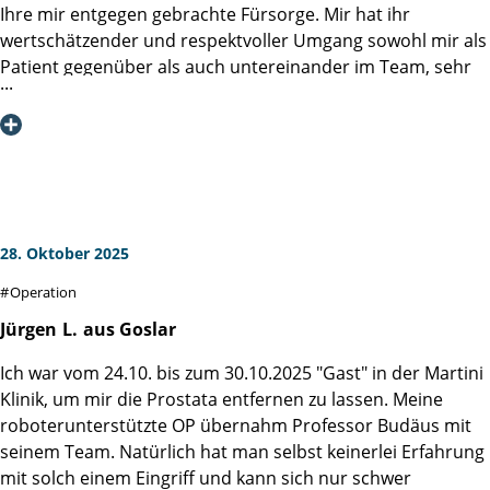
Ihre mir entgegen gebrachte Fürsorge. Mir hat ihr
hervorragenden Behandlung konnte ich am 12. April 2026
wertschätzender und respektvoller Umgang sowohl mir als
die Klinik ohne Inkontinenzprobleme verlassen, wofür ich
Patient gegenüber als auch untereinander im Team, sehr
Prof. Dr. Salomon und seinem Team von Herzen dankbar
gut gefallen. Optimismus und Zuversicht tragen in dieser
bin. In solch einer Klinik bin ich als Kassenpatient noch nie
Situation sehr dazu bei, dass man als Betroffener guter
behandelt worden.
Hoffnung bleibt.
Die Informationen und Empfehlungen auf der Klinik
Homepage haben mir und meiner Ehefrau geholfen,
unsere Sorgen und Ängste wesentlich zu minimieren.
Auch die direkten Gespräche mit den Ärzten waren immer
28. Oktober 2025
sachlich und positiv optimistisch.
Operation
Die 6 OP-Vorbereitungskurse kann ich jedem nur ans Herz
Jürgen
L.
aus Goslar
legen. Die Fragen und Gespräche waren sehr hilfreich
Ich war vom 24.10. bis zum 30.10.2025 "Gast" in der Martini
(https://www.martini-klinik.de/therapie/op-
Klinik, um mir die Prostata entfernen zu lassen. Meine
vorbereitungskurs).
roboterunterstützte OP übernahm Professor Budäus mit
Auch die Vorab-Übungen für das Beckenbodentraining,
seinem Team. Natürlich hat man selbst keinerlei Erfahrung
haben mir nach meiner Entlassung sehr geholfen
mit solch einem Eingriff und kann sich nur schwer
(https://www.martini-klinik.de/kraftpaket-start)