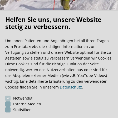
Helfen Sie uns, unsere Website
Oh what a ride!
stetig zu verbessern.
Um Ihnen, Patienten und Angehörigen bei all Ihren Fragen
Wir bekommen ja viele tolle Gästebucheinträge,
zum Prostatakrebs die richtigen Informationen zur
aber dieser ist doch sehr ungewöhnlich.
Verfügung zu stellen und unsere Website optimal für Sie zu
gestalten sowie stetig zu verbessern verwenden wir Cookies.
Diese Cookies sind für die richtige Funktion der Seite
0:40 Minuten
notwendig, werten das Nutzerverhalten aus oder sind für
das Abspielen externer Medien (wie z.B. YouTube-Videos)
wichtig. Eine detaillierte Erläuterung zu den verwendeten
Cookies finden Sie in unserem
Datenschutz
.
Notwendig
Externe Medien
Statistiken