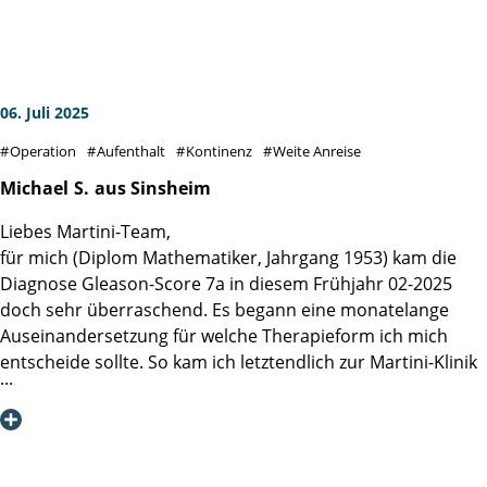
Ärztinnen und Ärzte sowie das Pflegepersonal arbeiten
auch das Ende eines Sommer-Camps sein können.
reibungslos und freundlich zusammen, ein Rad greift in das
andere.
Eine Bemerkung noch zur Biopsie. Beim Entnehmen einer
Probe aus der Prostata wird über die MRT Aufnahme eine
06. Juli 2025
Ultraschallaufnahme in Echtzeit gelegt, so kann der
Operation
Aufenthalt
Kontinenz
Weite Anreise
Operateur mit der Nadel sicher die gewünschten Stellen
ansteuern. Es wird nicht mehr im Nebel gestochert.
Michael
S.
aus Sinsheim
Liebe Martini-Klinik, danke.
Liebes Martini-Team,
für mich (Diplom Mathematiker, Jahrgang 1953) kam die
Diagnose Gleason-Score 7a in diesem Frühjahr 02-2025
doch sehr überraschend. Es begann eine monatelange
Auseinandersetzung für welche Therapieform ich mich
entscheide sollte. So kam ich letztendlich zur Martini-Klinik
und zu einem Gespräch mit Prof. Dr. Steuber. Seine
Klarheit, Empathie und Offenheit für verschiedene Ansätze
erzeugten ein großes Vertrauen in mir, dass ich hier die
richtige Mischung aus Kompetenz und Menschlichkeit