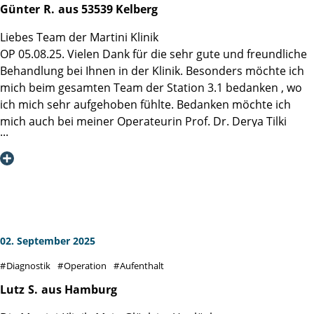
histologischen Befund, der mich mit großer Gelassenheit in
Günter
R.
aus 53539 Kelberg
betonen, wie wichtig es ist, sich in eine Spezialklinik zu
die Zukunft blicken lässt.
begeben, die genau auf dieses Krankheitsbild fokussiert ist
Liebes Team der Martini Klinik
Ich bin der Martini-Klinik, Herrn. Prof. Steuber und allen,
– das macht einen riesigen Unterschied im gesamten
OP 05.08.25. Vielen Dank für die sehr gute und freundliche
wirklich allen Mitarbeitern dankbar, dass sie mich und
Behandlungs- und Genesungsverlauf.
Behandlung bei Ihnen in der Klinik. Besonders möchte ich
meine Ehefrau durch diese schwere Zeit geführt haben,
mich beim gesamten Team der Station 3.1 bedanken , wo
sehr einfühlsam, immer die nächsten Schritte erklärend
Ich fühle mich heute bestens versorgt und kann die
ich mich sehr aufgehoben fühlte. Bedanken möchte ich
und alle Aussagen und Termine einhaltend. - Das "Martini-
Martini-Klinik uneingeschränkt weiterempfehlen. Vielen
mich auch bei meiner Operateurin Prof. Dr. Derya Tilki
Prinzip" wurde bei mir konsistent eingehalten!
Dank an das gesamte Team!
Liebe Grüße nach Hamburg
Günter R.
02. September 2025
Diagnostik
Operation
Aufenthalt
Lutz
S.
aus Hamburg