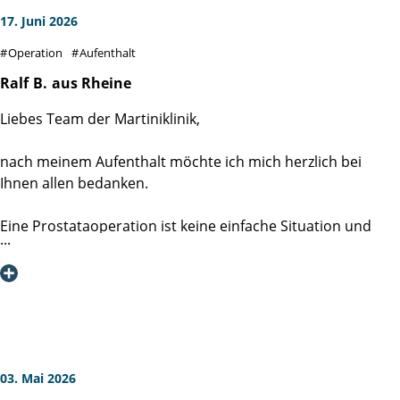
17. Juni 2026
Operation
Aufenthalt
Ralf
B.
aus Rheine
Liebes Team der Martiniklinik,
nach meinem Aufenthalt möchte ich mich herzlich bei
Ihnen allen bedanken.
Eine Prostataoperation ist keine einfache Situation und
bringt viele Fragen und Sorgen mit sich. Umso mehr hat es
mir geholfen, dass ich mich von Anfang an sehr gut
aufgehoben gefühlt habe.
Besonders beeindruckt haben mich die Freundlichkeit, die
Menschlichkeit und die Zeit, die sich Ärzte, Pflegekräfte und
Mitarbeitende für die Patienten nehmen. Auf Fragen und
03. Mai 2026
Sorgen wurde immer verständnisvoll eingegangen, und ich