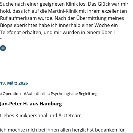
Dr. G. Grübler
Suche nach einer geeigneten Klinik los. Das Glück war mir
Katheters sofort kontinent war. Das hat mir persönlich
hold, dass ich auf die Martini-Klinik mit ihrem exzellenten
sehr viel Sicherheit und Zuversicht gegeben.
Ruf aufmerksam wurde. Nach der Übermittlung meines
Biopsieberichtes habe ich innerhalb einer Woche ein
Ich möchte vor allem anderen jüngeren Betroffenen Mut
Telefonat erhalten, und mir wurden in einem über 1
machen: Auch wenn die Diagnose erst einmal ein Schock
Stunde dauernden Beratungsgespräch alle Fragen
ist – hier ist man in den besten Händen.
vollumfänglich beantwortet. Am 1. April 2026 wurde mir
von Prof. Dr. Salomon per da Vinci Roboter die Prostata
Vielen Dank für alles!
entfernt. Ich habe mich vom ersten Moment in dieser Klinik
gut aufgehoben gefühlt. Auch das Team der Station 4.1 hat
sich rührend um mich bemüht.
Meine Frau wurde nach der OP von Prof. Dr. Salomon über
19. März 2026
den erfolgreichen Ausgang der OP informiert, noch bevor
Operation
Aufenthalt
Psychologische Begleitung
ich die Aufwachstation verlassen habe. Ein solch netter und
fürsorglicher Umgang mit dem Patienten und seinen
Jan-Peter
H.
aus Hamburg
Angehörigen ist mir bisher in keiner Klinik begegnet.
Liebes Klinikpersonal und Ärzteteam,
Aufgrund meiner Vorerkrankungen wurden besonders
aufmerksam meine Blutwerte, Sauerstoff kontrolliert und
ich möchte mich bei Ihnen allen herzlichst bedanken für
immer wieder Ultraschall durchgeführt. Dank der