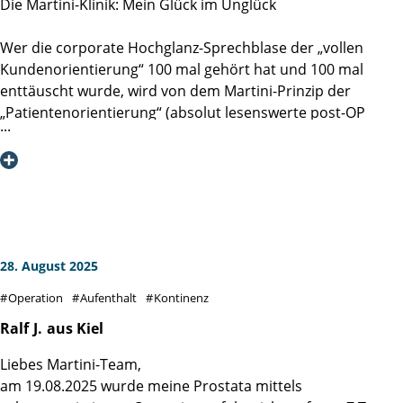
Die Martini-Klinik: Mein Glück im Unglück
Wer die corporate Hochglanz-Sprechblase der „vollen
Kundenorientierung“ 100 mal gehört hat und 100 mal
enttäuscht wurde, wird von dem Martini-Prinzip der
„Patientenorientierung“ (absolut lesenswerte post-OP
Lektüre: DAS MARTINI-PRINZIP, Spitzenmedizin durch
Spezialisierung, Ergebnistransparenz und
Patientenorientierung, 2018) eines Besseren belehrt. Die
Deckungsgleichheit des formulierten hohen Anspruches
mit meinem sehr persönlichem und individuellen Erlebnis
im Sommer 2025 hat mich tief beeindruckt.
28. August 2025
Diesen formulierten Anspruch der Patientenorientierung
Operation
Aufenthalt
Kontinenz
habe ich - entlang der gesamten Prozesskette von Check-In
bis Entlassung und als von jedem Mitarbeitenden mit jeder
Ralf
J.
aus Kiel
Faser gelebt - erleben dürfen. Man spürt die klugen
Liebes Martini-Team,
Gedanken und die gute Implementierung derer, vor allem
am 19.08.2025 wurde meine Prostata mittels
aber erlebt man die durchgehend pro-aktive und