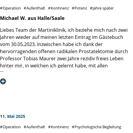
zu beginnen. Es ist einfach leichter, vorher schon zu wissen
Operation
Aufenthalt
Kontinenz
Potenz
Jahre später
was, wann, wie angespannt werden soll und wozu das
ganze ist. Es wird später sowieso ein Thema werden und
Michael
W.
aus Halle/Saale
später fällt vieles leichter. Stellenweise wurde hier über das
Liebes Team der Martiniklinik, ich beziehe mich nach zwei
Essen gemeckert.
Jahren wieder auf meinen letzten Eintrag im Gästebuch
Ich für meinen Teil habe immer etwas gefunden was mir
vom 30.05.2023. Inzwischen habe ich dank der
schmeckt und auch die geben sich unendlich Mühe. Mein
hervorragenden offenen radikalen Prostatektomie durch
Dank an Station 2 und Herrn Prof. Dr. Steuber.
Professor Tobias Maurer zwei Jahre rezidiv freies Leben
Alles Gute !
hinter mir, in welchen ich gelernt habe, mit allen
postoperativen Widrigkeiten wie lokal begrenztem
Lymphstau, Inkontinenz und Erektionsschwäche in sehr
kurzer Zeit umzugehen, so dass ich mich jetzt schon seit
über einem Jahr über eine fast komplette Funktion aller
relevanten Dinge wie Kontinenz oder Erektion freuen darf.
Darüber bin ich nach wie vor glücklich und dankbar, weil
dies trotz aller Routine Ihrerseits keine
11. Mai 2025
Selbstverständlichkeit ist. Ich wünsche Ihnen allen weiter
Operation
Aufenthalt
Kontinenz
Psychologische Begleitung
viel Glück und Kraft bei Ihrer beruflichen Tätigkeit und für