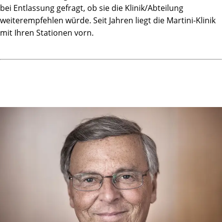
Von Ovid in Versen und Bildern notiert als Ars amatoria,
bei Entlassung gefragt, ob sie die Klinik/Abteilung
Die lustvoll und zärtlich in Gleichnissen zeigen,
weiterempfehlen würde. Seit Jahren liegt die Martini-Klinik
Wie Amor erscheint im lieblichen Reigen,
mit Ihren Stationen vorn.
Um Leidenschaft zu entfachen, ganz ohne Rezept ...
Denn diese ist weder erloschen noch durch
Testosteronmangel verebbt!
Welch' ein Jahr! Wer hätte das alles geglaubt ...
Seit das cancerogene Gewebe unumkehrbar entlaubt
Träume ich oft von den Martinis - den vielen - noch heute,
Fühlend deren menschliche Wärme und Pflege; ach, liebe
Leute,
Danke herzlich für alles, was ihr mir getan;
Mein Ausflug an die Alster war alles andere als Wahn!