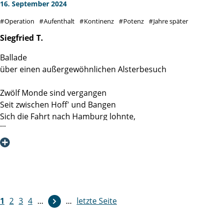
an das Team Station 4 des ehemaligen Gebäudes.
16. September 2024
Operation
Aufenthalt
Kontinenz
Potenz
Jahre später
Siegfried
T.
Ballade
über einen außergewöhnlichen Alsterbesuch
Zwölf Monde sind vergangen
Seit zwischen Hoff' und Bangen
Sich die Fahrt nach Hamburg lohnte,
Wo ich bei den Martinis wohnte.
Dort galt es eine Drüse zu entfernen
Und den Bauchraum zu entkernen.
Alles ging, kurz sei's gesagt,
Reibungslos an jenem Tag.
Ohne Angst und Schweiß und Pein
1
2
3
4
...
...
letzte Seite
Im Blümchenkleid aus dünnem Lein