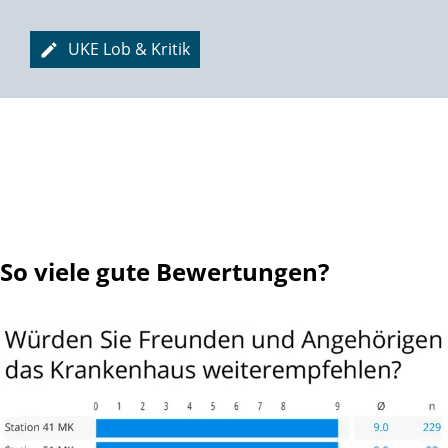
Bäume ausreißen geht nicht mehr,
Die Batterie jedoch ist längst nicht leer!
UKE Lob & Kritik
Hüpfball, Theraband, diverse Geräte
Dienen der Stärkung fast jeder Gräte.
Und es warten noch andere Sachen,
Die die Tage wertvoll machen:
Kinderspass und Leselust,
Frische Luft und Kaffeedurst,
Feste feiern, Menschen treffen, sich vergnügen ...
Das Leben einfach genießen in vollen Zügen!
So viele gute Bewertungen?
Hört man sich herum in ergrauten Gruppen,
Staunt man, wie sich viele Männer entpuppen
Als Prostataoperierte: man kann es kaum glauben,
Sie sind oft resigniert wegen etlicher Naupen,
Sei es ein schmerzhafter Drang, die durchnässte Hose,
Manchmal aus Not auch in größerer Dose.