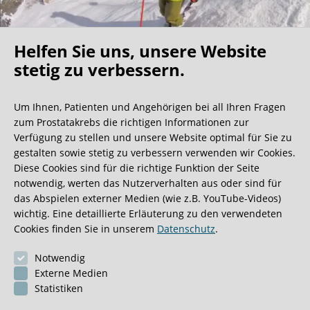
Helfen Sie uns, unsere Website
Oh what a ride!
stetig zu verbessern.
Um Ihnen, Patienten und Angehörigen bei all Ihren Fragen
Wir bekommen ja viele tolle Gästebucheinträge,
zum Prostatakrebs die richtigen Informationen zur
aber dieser ist doch sehr ungewöhnlich.
Verfügung zu stellen und unsere Website optimal für Sie zu
gestalten sowie stetig zu verbessern verwenden wir Cookies.
Diese Cookies sind für die richtige Funktion der Seite
0:40 Minuten
notwendig, werten das Nutzerverhalten aus oder sind für
das Abspielen externer Medien (wie z.B. YouTube-Videos)
wichtig. Eine detaillierte Erläuterung zu den verwendeten
Cookies finden Sie in unserem
Datenschutz
.
Notwendig
Externe Medien
Statistiken