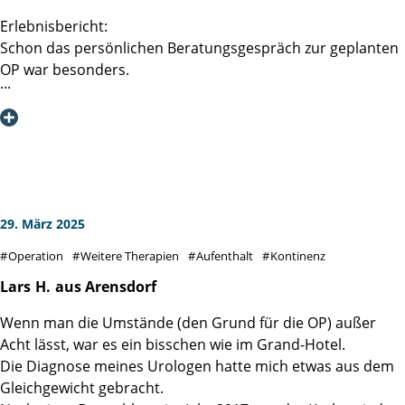
Erlebnisbericht:
Schon das persönlichen Beratungsgespräch zur geplanten
OP war besonders.
Frau Prof. Dr. D. Tilki wusste bestens, über meine im
Vorfeld eingereichten Befunde (Biopsie,
Röntgenuntersuchungen, MRT inkl. CDs, Blutbild,
Kardiologisches Gutachten etc.) Bescheid. Im Fokus
unserer Unterhaltung konnten somit vielmehr meine
Person, meine Ängste, Erwartungen, Hoffnungen und die
von mir präferierte Operationsmethode stehen. Das
29. März 2025
Gespräch war zu jeder Zeit faktisch informativ und
Operation
Weitere Therapien
Aufenthalt
Kontinenz
vertrauensvoll, es wurde aber auch gescherzt und gelacht.
Herzlichen Dank hierfür.
Lars
H.
aus Arensdorf
Wenn man die Umstände (den Grund für die OP) außer
Nach dieser Beratung blickte ich voll Zuversicht und mit
Acht lässt, war es ein bisschen wie im Grand-Hotel.
noch mehr Vertrauen auf die anstehende OP.
Die Diagnose meines Urologen hatte mich etwas aus dem
Gleichgewicht gebracht.
Damit war aber auch die Erwartungshaltung an den