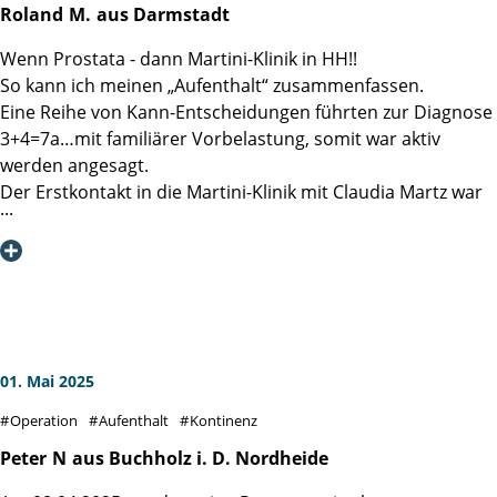
die Patienten weiter so tolle Heilungserfolge.
Roland
M.
aus Darmstadt
Wenn Prostata - dann Martini-Klinik in HH!!
So kann ich meinen „Aufenthalt“ zusammenfassen.
Eine Reihe von Kann-Entscheidungen führten zur Diagnose
3+4=7a…mit familiärer Vorbelastung, somit war aktiv
werden angesagt.
Der Erstkontakt in die Martini-Klinik mit Claudia Martz war
effektiv und beruhigend, selbst nachdem ein Verdi Streik
den Ersttermin verhindert hat, ging es rasch und
professionell in die zweite Runde.
Auf Station wurde sofort klar, hier weiß jeder genau
Bescheid, was zu tun ist. Ob Schwester Erika, Schwester
Sigrid, Pfleger Karl-Heinz, das Reinigungspersonal, die
Küchenfrauen, Psycho-Onkologe Alex bis hin zu den
01. Mai 2025
Stationsärztinnen, alle schienen genau zu wissen, wie es
Operation
Aufenthalt
Kontinenz
uns Patienten geht, welches der nächste richtige Schritt ist
und begleiteten jeden einzelnen mit emphatischer
Peter
N
aus Buchholz i. D. Nordheide
Gelassenheit. Danke an Station 5!!