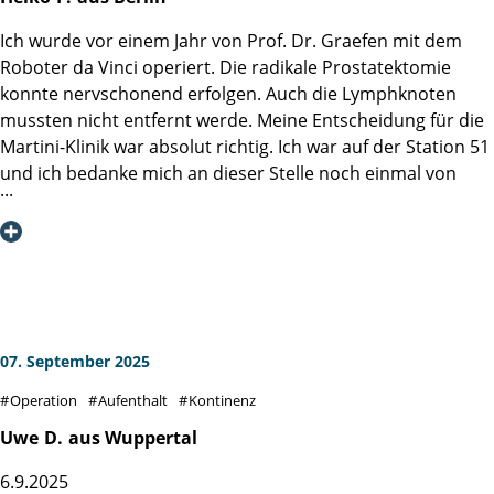
Angehörigen ist mir bisher in keiner Klinik begegnet.
Ich wurde vor einem Jahr von Prof. Dr. Graefen mit dem
Aufgrund meiner Vorerkrankungen wurden besonders
Roboter da Vinci operiert. Die radikale Prostatektomie
aufmerksam meine Blutwerte, Sauerstoff kontrolliert und
konnte nervschonend erfolgen. Auch die Lymphknoten
immer wieder Ultraschall durchgeführt. Dank der
mussten nicht entfernt werde. Meine Entscheidung für die
hervorragenden Behandlung konnte ich am 12. April 2026
Martini-Klinik war absolut richtig. Ich war auf der Station 51
die Klinik ohne Inkontinenzprobleme verlassen, wofür ich
und ich bedanke mich an dieser Stelle noch einmal von
Prof. Dr. Salomon und seinem Team von Herzen dankbar
ganzem Herzen bei Herrn Prof. Dr. Graefen, der trotz
bin. In solch einer Klinik bin ich als Kassenpatient noch nie
seines sicher vollen Terminkalenders jeden Tag für mich
behandelt worden.
Zeit gefunden hat und mich während meines Aufenthalts in
der Martini-Klinik und der OP bestens begleitete – meine
Hochachtung. Auch das gesamte Team in der Martini-Klinik
von den Schwestern, Pflegern, Psychologen, der Küche
usw. waren hervorragend. Dieses Bild zeigen ja auch sehr
07. September 2025
viele anderen Beiträge in dieser Rubrik.
Operation
Aufenthalt
Kontinenz
Ich möchte kurz von meinen Erfahrungen im
Uwe
D.
aus Wuppertal
Gesundheitsverlauf nach einem Jahr berichten und damit
6.9.2025
allen Betroffenen Mut machen.