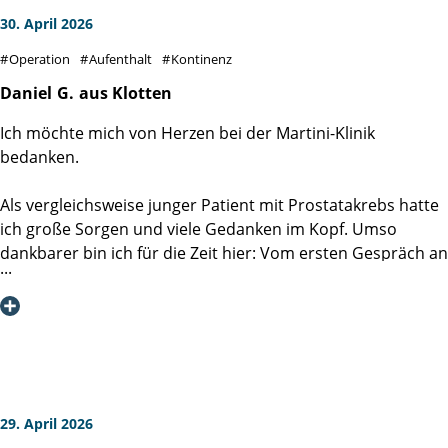
30. April 2026
Operation
Aufenthalt
Kontinenz
Daniel
G.
aus Klotten
Ich möchte mich von Herzen bei der Martini-Klinik
bedanken.
Als vergleichsweise junger Patient mit Prostatakrebs hatte
ich große Sorgen und viele Gedanken im Kopf. Umso
dankbarer bin ich für die Zeit hier: Vom ersten Gespräch an
wurde mir Mut gemacht und ich habe mich nie allein
gelassen gefühlt.
Mein ganz besonderer Dank gilt Prof. Dr. Hans Heinzer und
seinem Team der Station 4.1. Das gesamte Team war
immer freundlich, aufmerksam, hilfsbereit und unglaublich
kompetent. Man merkt einfach, dass hier mit Herz und
29. April 2026
Engagement gearbeitet wird.