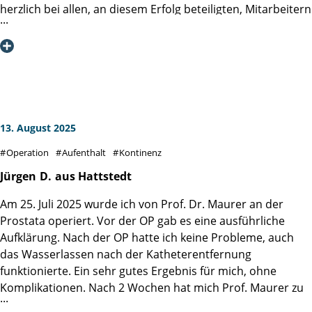
Martini-Klinik uneingeschränkt weiterempfehlen. Vielen
Engagement um gemeinsam weiter gegen den
herzlich bei allen, an diesem Erfolg beteiligten, Mitarbeitern
Dank an das gesamte Team!
Prostatakrebs zu kämpfen.
der Martini-Klinik bedanken. Insbesondere bei meinem
Operateur Prof. Dr. Dr. Philipp Mandel und dem gesamten
OP- und Pflegeteam sowie dem Servicepersonal der Station
3.2.
Hier stimmt einfach alles, von der Aufnahme bis zur
Entlassung wird Mann kompetent und empathisch betreut.
Ihr habt ein Kompetenzzentrum, einen ganz besonderen
13. August 2025
Ort geschaffen, den ich nur jedem Mann, mit
Operation
Aufenthalt
Kontinenz
Prostataproblemen, bestens empfehlen kann.
Jürgen
D.
aus Hattstedt
Am 25. Juli 2025 wurde ich von Prof. Dr. Maurer an der
Prostata operiert. Vor der OP gab es eine ausführliche
Aufklärung. Nach der OP hatte ich keine Probleme, auch
das Wasserlassen nach der Katheterentfernung
funktionierte. Ein sehr gutes Ergebnis für mich, ohne
Komplikationen. Nach 2 Wochen hat mich Prof. Maurer zu
Hause persönlich angerufen und über die Laborwerte