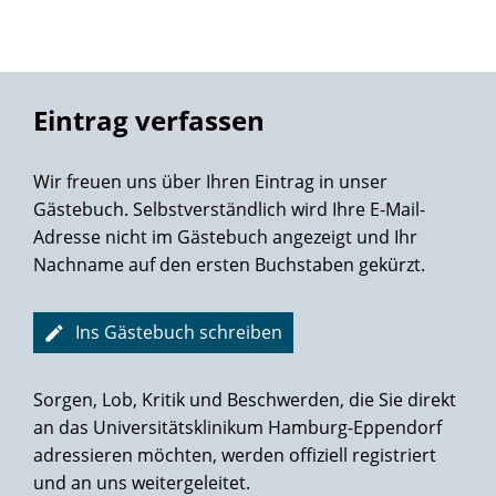
Gelang mit Bravour die fällige Exzision
Unter Dramaturgie von Prof. Salomon.
Was er gründlich inspizierte,
War die im Vorlauf dedektierte
Eintrag verfassen
Gewebezelle samt der Lymphen.
Mittels Da Vinci's TechnoTrümpfen
Wir freuen uns über Ihren Eintrag in unser
Verlief der Eingriff ganz nach Plan -
Gästebuch. Selbstverständlich wird Ihre E-Mail-
Höchst routiniert der Ärzteclan.
Adresse nicht im Gästebuch angezeigt und Ihr
Nachname auf den ersten Buchstaben gekürzt.
Der Rückblick auf dies erste Jahr
Seit der OP - ich sag' es klar -
Bezeugt den Mut und auch den Sieg
Ins Gästebuch schreiben
Im Wettlauf um den Lebenstrieb.
Doch manches gilt's seitdem zu meiden,
Sorgen, Lob, Kritik und Beschwerden, die Sie direkt
Um weiter froh und taff zu bleiben.
an das Universitätsklinikum Hamburg-Eppendorf
adressieren möchten, werden offiziell registriert
Auch wenn man es noch häufig glaubt,
und an uns weitergeleitet.
Nicht jeder Kraftakt ist erlaubt.