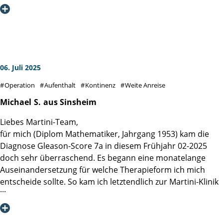
ausführlich informiert.
Auch die Betreuung auf der Station durch die Pflegekräfte
war hervorragend, immer besonders freundlich,
aufmerksam und fachlich hervorragend geschult.
Schwester Jana war die Allerbeste. So vorbildlich habe ich
es noch in keiner anderen Klinik erlebt.
06. Juli 2025
Nun gehe ich für 3 Wochen zur Reha, die mir gleich nach
Operation
Aufenthalt
Kontinenz
Weite Anreise
der OP vom Sozialdienst in der Klinik von einer sehr
freundlichen und erfahrenen Dame vermittelt wurde.
Michael
S.
aus Sinsheim
Meinen herzlichen Dank an das gesamte Team der Martini-
Liebes Martini-Team,
Klinik
für mich (Diplom Mathematiker, Jahrgang 1953) kam die
Diagnose Gleason-Score 7a in diesem Frühjahr 02-2025
doch sehr überraschend. Es begann eine monatelange
Auseinandersetzung für welche Therapieform ich mich
entscheide sollte. So kam ich letztendlich zur Martini-Klinik
und zu einem Gespräch mit Prof. Dr. Steuber. Seine
Klarheit, Empathie und Offenheit für verschiedene Ansätze
erzeugten ein großes Vertrauen in mir, dass ich hier die