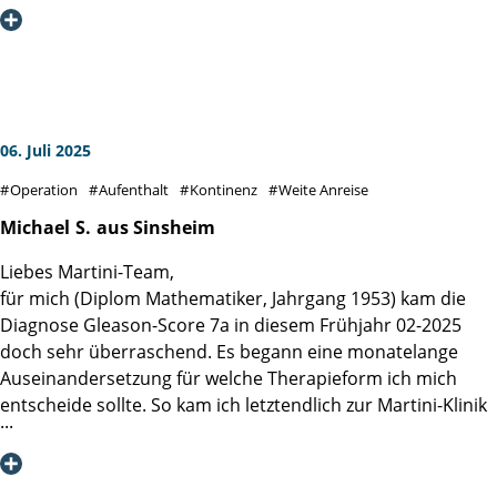
ausführlich informiert.
Auch die Betreuung auf der Station durch die Pflegekräfte
war hervorragend, immer besonders freundlich,
aufmerksam und fachlich hervorragend geschult.
Schwester Jana war die Allerbeste. So vorbildlich habe ich
es noch in keiner anderen Klinik erlebt.
06. Juli 2025
Nun gehe ich für 3 Wochen zur Reha, die mir gleich nach
Operation
Aufenthalt
Kontinenz
Weite Anreise
der OP vom Sozialdienst in der Klinik von einer sehr
freundlichen und erfahrenen Dame vermittelt wurde.
Michael
S.
aus Sinsheim
Meinen herzlichen Dank an das gesamte Team der Martini-
Liebes Martini-Team,
Klinik
für mich (Diplom Mathematiker, Jahrgang 1953) kam die
Diagnose Gleason-Score 7a in diesem Frühjahr 02-2025
doch sehr überraschend. Es begann eine monatelange
Auseinandersetzung für welche Therapieform ich mich
entscheide sollte. So kam ich letztendlich zur Martini-Klinik
und zu einem Gespräch mit Prof. Dr. Steuber. Seine
Klarheit, Empathie und Offenheit für verschiedene Ansätze
erzeugten ein großes Vertrauen in mir, dass ich hier die