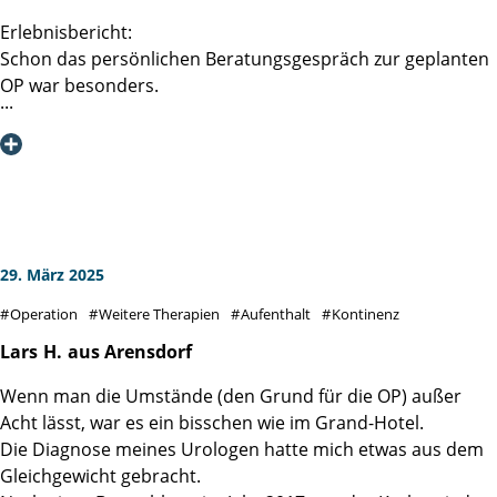
Erlebnisbericht:
Schon das persönlichen Beratungsgespräch zur geplanten
OP war besonders.
Frau Prof. Dr. D. Tilki wusste bestens, über meine im
Vorfeld eingereichten Befunde (Biopsie,
Röntgenuntersuchungen, MRT inkl. CDs, Blutbild,
Kardiologisches Gutachten etc.) Bescheid. Im Fokus
unserer Unterhaltung konnten somit vielmehr meine
Person, meine Ängste, Erwartungen, Hoffnungen und die
von mir präferierte Operationsmethode stehen. Das
29. März 2025
Gespräch war zu jeder Zeit faktisch informativ und
Operation
Weitere Therapien
Aufenthalt
Kontinenz
vertrauensvoll, es wurde aber auch gescherzt und gelacht.
Herzlichen Dank hierfür.
Lars
H.
aus Arensdorf
Wenn man die Umstände (den Grund für die OP) außer
Nach dieser Beratung blickte ich voll Zuversicht und mit
Acht lässt, war es ein bisschen wie im Grand-Hotel.
noch mehr Vertrauen auf die anstehende OP.
Die Diagnose meines Urologen hatte mich etwas aus dem
Gleichgewicht gebracht.
Damit war aber auch die Erwartungshaltung an den