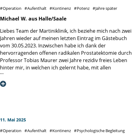
zu beginnen. Es ist einfach leichter, vorher schon zu wissen
Operation
Aufenthalt
Kontinenz
Potenz
Jahre später
was, wann, wie angespannt werden soll und wozu das
ganze ist. Es wird später sowieso ein Thema werden und
Michael
W.
aus Halle/Saale
später fällt vieles leichter. Stellenweise wurde hier über das
Liebes Team der Martiniklinik, ich beziehe mich nach zwei
Essen gemeckert.
Jahren wieder auf meinen letzten Eintrag im Gästebuch
Ich für meinen Teil habe immer etwas gefunden was mir
vom 30.05.2023. Inzwischen habe ich dank der
schmeckt und auch die geben sich unendlich Mühe. Mein
hervorragenden offenen radikalen Prostatektomie durch
Dank an Station 2 und Herrn Prof. Dr. Steuber.
Professor Tobias Maurer zwei Jahre rezidiv freies Leben
Alles Gute !
hinter mir, in welchen ich gelernt habe, mit allen
postoperativen Widrigkeiten wie lokal begrenztem
Lymphstau, Inkontinenz und Erektionsschwäche in sehr
kurzer Zeit umzugehen, so dass ich mich jetzt schon seit
über einem Jahr über eine fast komplette Funktion aller
relevanten Dinge wie Kontinenz oder Erektion freuen darf.
Darüber bin ich nach wie vor glücklich und dankbar, weil
dies trotz aller Routine Ihrerseits keine
11. Mai 2025
Selbstverständlichkeit ist. Ich wünsche Ihnen allen weiter
Operation
Aufenthalt
Kontinenz
Psychologische Begleitung
viel Glück und Kraft bei Ihrer beruflichen Tätigkeit und für