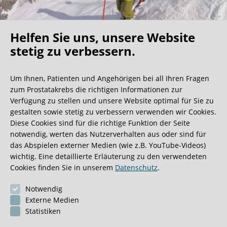
Helfen Sie uns, unsere Website
Oh what a ride!
stetig zu verbessern.
Um Ihnen, Patienten und Angehörigen bei all Ihren Fragen
Wir bekommen ja viele tolle Gästebucheinträge,
zum Prostatakrebs die richtigen Informationen zur
aber dieser ist doch sehr ungewöhnlich.
Verfügung zu stellen und unsere Website optimal für Sie zu
gestalten sowie stetig zu verbessern verwenden wir Cookies.
Diese Cookies sind für die richtige Funktion der Seite
0:40 Minuten
notwendig, werten das Nutzerverhalten aus oder sind für
das Abspielen externer Medien (wie z.B. YouTube-Videos)
wichtig. Eine detaillierte Erläuterung zu den verwendeten
Cookies finden Sie in unserem
Datenschutz
.
Notwendig
Externe Medien
Statistiken