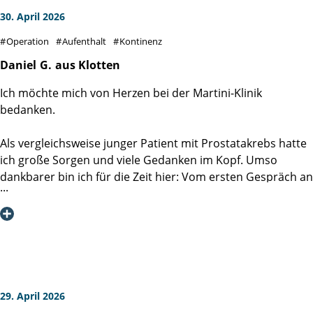
30. April 2026
Operation
Aufenthalt
Kontinenz
Daniel
G.
aus Klotten
Ich möchte mich von Herzen bei der Martini-Klinik
bedanken.
Als vergleichsweise junger Patient mit Prostatakrebs hatte
ich große Sorgen und viele Gedanken im Kopf. Umso
dankbarer bin ich für die Zeit hier: Vom ersten Gespräch an
wurde mir Mut gemacht und ich habe mich nie allein
gelassen gefühlt.
Mein ganz besonderer Dank gilt Prof. Dr. Hans Heinzer und
seinem Team der Station 4.1. Das gesamte Team war
immer freundlich, aufmerksam, hilfsbereit und unglaublich
kompetent. Man merkt einfach, dass hier mit Herz und
29. April 2026
Engagement gearbeitet wird.