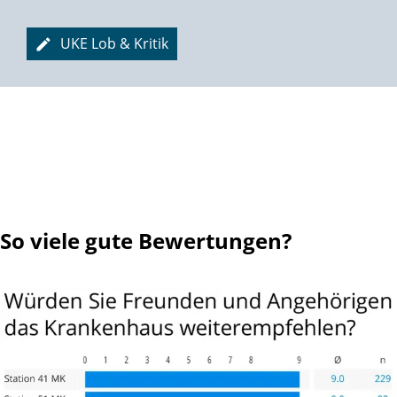
Bäume ausreißen geht nicht mehr,
Die Batterie jedoch ist längst nicht leer!
UKE Lob & Kritik
Hüpfball, Theraband, diverse Geräte
Dienen der Stärkung fast jeder Gräte.
Und es warten noch andere Sachen,
Die die Tage wertvoll machen:
Kinderspass und Leselust,
Frische Luft und Kaffeedurst,
Feste feiern, Menschen treffen, sich vergnügen ...
Das Leben einfach genießen in vollen Zügen!
So viele gute Bewertungen?
Hört man sich herum in ergrauten Gruppen,
Staunt man, wie sich viele Männer entpuppen
Als Prostataoperierte: man kann es kaum glauben,
Sie sind oft resigniert wegen etlicher Naupen,
Sei es ein schmerzhafter Drang, die durchnässte Hose,
Manchmal aus Not auch in größerer Dose.