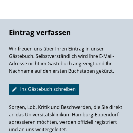
Gelang mit Bravour die fällige Exzision
Unter Dramaturgie von Prof. Salomon.
Was er gründlich inspizierte,
War die im Vorlauf dedektierte
Eintrag verfassen
Gewebezelle samt der Lymphen.
Mittels Da Vinci's TechnoTrümpfen
Wir freuen uns über Ihren Eintrag in unser
Verlief der Eingriff ganz nach Plan -
Gästebuch. Selbstverständlich wird Ihre E-Mail-
Höchst routiniert der Ärzteclan.
Adresse nicht im Gästebuch angezeigt und Ihr
Nachname auf den ersten Buchstaben gekürzt.
Der Rückblick auf dies erste Jahr
Seit der OP - ich sag' es klar -
Bezeugt den Mut und auch den Sieg
Ins Gästebuch schreiben
Im Wettlauf um den Lebenstrieb.
Doch manches gilt's seitdem zu meiden,
Sorgen, Lob, Kritik und Beschwerden, die Sie direkt
Um weiter froh und taff zu bleiben.
an das Universitätsklinikum Hamburg-Eppendorf
adressieren möchten, werden offiziell registriert
Auch wenn man es noch häufig glaubt,
und an uns weitergeleitet.
Nicht jeder Kraftakt ist erlaubt.