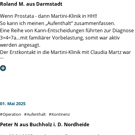
die Patienten weiter so tolle Heilungserfolge.
Roland
M.
aus Darmstadt
Wenn Prostata - dann Martini-Klinik in HH!!
So kann ich meinen „Aufenthalt“ zusammenfassen.
Eine Reihe von Kann-Entscheidungen führten zur Diagnose
3+4=7a…mit familiärer Vorbelastung, somit war aktiv
werden angesagt.
Der Erstkontakt in die Martini-Klinik mit Claudia Martz war
effektiv und beruhigend, selbst nachdem ein Verdi Streik
den Ersttermin verhindert hat, ging es rasch und
professionell in die zweite Runde.
Auf Station wurde sofort klar, hier weiß jeder genau
Bescheid, was zu tun ist. Ob Schwester Erika, Schwester
Sigrid, Pfleger Karl-Heinz, das Reinigungspersonal, die
Küchenfrauen, Psycho-Onkologe Alex bis hin zu den
01. Mai 2025
Stationsärztinnen, alle schienen genau zu wissen, wie es
Operation
Aufenthalt
Kontinenz
uns Patienten geht, welches der nächste richtige Schritt ist
und begleiteten jeden einzelnen mit emphatischer
Peter
N
aus Buchholz i. D. Nordheide
Gelassenheit. Danke an Station 5!!