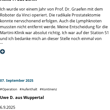
Angehörigen ist mir bisher in keiner Klinik begegnet.
Ich wurde vor einem Jahr von Prof. Dr. Graefen mit dem
Aufgrund meiner Vorerkrankungen wurden besonders
Roboter da Vinci operiert. Die radikale Prostatektomie
aufmerksam meine Blutwerte, Sauerstoff kontrolliert und
konnte nervschonend erfolgen. Auch die Lymphknoten
immer wieder Ultraschall durchgeführt. Dank der
mussten nicht entfernt werde. Meine Entscheidung für die
hervorragenden Behandlung konnte ich am 12. April 2026
Martini-Klinik war absolut richtig. Ich war auf der Station 51
die Klinik ohne Inkontinenzprobleme verlassen, wofür ich
und ich bedanke mich an dieser Stelle noch einmal von
Prof. Dr. Salomon und seinem Team von Herzen dankbar
ganzem Herzen bei Herrn Prof. Dr. Graefen, der trotz
bin. In solch einer Klinik bin ich als Kassenpatient noch nie
seines sicher vollen Terminkalenders jeden Tag für mich
behandelt worden.
Zeit gefunden hat und mich während meines Aufenthalts in
der Martini-Klinik und der OP bestens begleitete – meine
Hochachtung. Auch das gesamte Team in der Martini-Klinik
von den Schwestern, Pflegern, Psychologen, der Küche
usw. waren hervorragend. Dieses Bild zeigen ja auch sehr
07. September 2025
viele anderen Beiträge in dieser Rubrik.
Operation
Aufenthalt
Kontinenz
Ich möchte kurz von meinen Erfahrungen im
Uwe
D.
aus Wuppertal
Gesundheitsverlauf nach einem Jahr berichten und damit
6.9.2025
allen Betroffenen Mut machen.