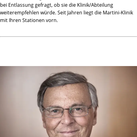
Von Ovid in Versen und Bildern notiert als Ars amatoria,
bei Entlassung gefragt, ob sie die Klinik/Abteilung
Die lustvoll und zärtlich in Gleichnissen zeigen,
weiterempfehlen würde. Seit Jahren liegt die Martini-Klinik
Wie Amor erscheint im lieblichen Reigen,
mit Ihren Stationen vorn.
Um Leidenschaft zu entfachen, ganz ohne Rezept ...
Denn diese ist weder erloschen noch durch
Testosteronmangel verebbt!
Welch' ein Jahr! Wer hätte das alles geglaubt ...
Seit das cancerogene Gewebe unumkehrbar entlaubt
Träume ich oft von den Martinis - den vielen - noch heute,
Fühlend deren menschliche Wärme und Pflege; ach, liebe
Leute,
Danke herzlich für alles, was ihr mir getan;
Mein Ausflug an die Alster war alles andere als Wahn!