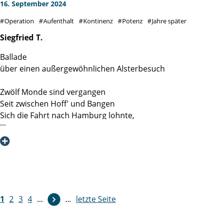
an das Team Station 4 des ehemaligen Gebäudes.
16. September 2024
Operation
Aufenthalt
Kontinenz
Potenz
Jahre später
Siegfried
T.
Ballade
über einen außergewöhnlichen Alsterbesuch
Zwölf Monde sind vergangen
Seit zwischen Hoff' und Bangen
Sich die Fahrt nach Hamburg lohnte,
Wo ich bei den Martinis wohnte.
Dort galt es eine Drüse zu entfernen
Und den Bauchraum zu entkernen.
Alles ging, kurz sei's gesagt,
Reibungslos an jenem Tag.
Ohne Angst und Schweiß und Pein
1
2
3
4
...
...
letzte Seite
Im Blümchenkleid aus dünnem Lein