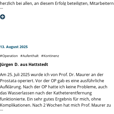
Martini-Klinik uneingeschränkt weiterempfehlen. Vielen
Engagement um gemeinsam weiter gegen den
herzlich bei allen, an diesem Erfolg beteiligten, Mitarbeitern
Dank an das gesamte Team!
Prostatakrebs zu kämpfen.
der Martini-Klinik bedanken. Insbesondere bei meinem
Operateur Prof. Dr. Dr. Philipp Mandel und dem gesamten
OP- und Pflegeteam sowie dem Servicepersonal der Station
3.2.
Hier stimmt einfach alles, von der Aufnahme bis zur
Entlassung wird Mann kompetent und empathisch betreut.
Ihr habt ein Kompetenzzentrum, einen ganz besonderen
13. August 2025
Ort geschaffen, den ich nur jedem Mann, mit
Operation
Aufenthalt
Kontinenz
Prostataproblemen, bestens empfehlen kann.
Jürgen
D.
aus Hattstedt
Am 25. Juli 2025 wurde ich von Prof. Dr. Maurer an der
Prostata operiert. Vor der OP gab es eine ausführliche
Aufklärung. Nach der OP hatte ich keine Probleme, auch
das Wasserlassen nach der Katheterentfernung
funktionierte. Ein sehr gutes Ergebnis für mich, ohne
Komplikationen. Nach 2 Wochen hat mich Prof. Maurer zu
Hause persönlich angerufen und über die Laborwerte