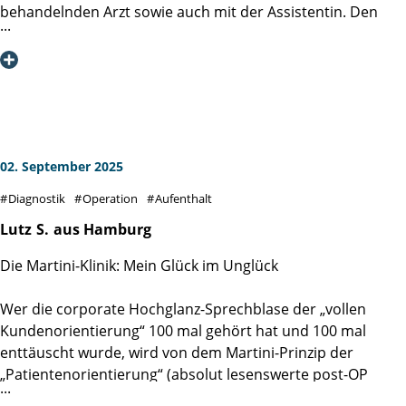
behandelnden Arzt sowie auch mit der Assistentin. Den
Eingriff selbst führte der Arzt, Herr Jan Palec, sehr
professionell und äußerst einfühlsam aus, wofür ich mich
an dieser Stelle nochmals ganz herzlich bedanken möchte -
im übrigen auch für die schnelle telefonische Mitteilung
des Untersuchungsergebnisses. Ich kann die Martini-Klinik
voll und ganz empfehlen.
02. September 2025
Diagnostik
Operation
Aufenthalt
Lutz
S.
aus Hamburg
Die Martini-Klinik: Mein Glück im Unglück
Wer die corporate Hochglanz-Sprechblase der „vollen
Kundenorientierung“ 100 mal gehört hat und 100 mal
enttäuscht wurde, wird von dem Martini-Prinzip der
„Patientenorientierung“ (absolut lesenswerte post-OP
Lektüre: DAS MARTINI-PRINZIP, Spitzenmedizin durch