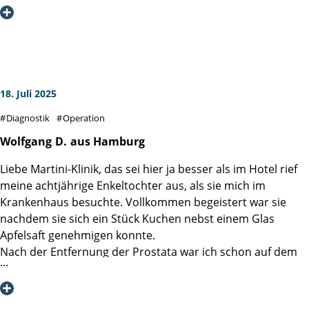
Spezialisierung, Ergebnistransparenz und
Patientenorientierung, 2018) eines Besseren belehrt. Die
Deckungsgleichheit des formulierten hohen Anspruches
mit meinem sehr persönlichem und individuellen Erlebnis
im Sommer 2025 hat mich tief beeindruckt.
18. Juli 2025
Diesen formulierten Anspruch der Patientenorientierung
Diagnostik
Operation
habe ich - entlang der gesamten Prozesskette von Check-In
bis Entlassung und als von jedem Mitarbeitenden mit jeder
Wolfgang
D.
aus Hamburg
Faser gelebt - erleben dürfen. Man spürt die klugen
Liebe Martini-Klinik, das sei hier ja besser als im Hotel rief
Gedanken und die gute Implementierung derer, vor allem
meine achtjährige Enkeltochter aus, als sie mich im
aber erlebt man die durchgehend pro-aktive und
Krankenhaus besuchte. Vollkommen begeistert war sie
zugewandte Haltung aller Mitarbeitenden. Diese
nachdem sie sich ein Stück Kuchen nebst einem Glas
Patientenorientierung habe ich als ein Puzzle mit vielen
Apfelsaft genehmigen konnte.
kleinen Steinen und vor allem einer großen gemeinsamen
Nach der Entfernung der Prostata war ich schon auf dem
inneren Überzeugung wahrgenommen.
Weg der Besserung, 5 Tage nach der OP konnte ich
entlassen werden.
Neben der medizinischen Exzellenz, hat dies meine
Ärztinnen und Ärzte sowie das Pflegepersonal arbeiten
allergrößte Anerkennung und tiefste Dankbarkeit!