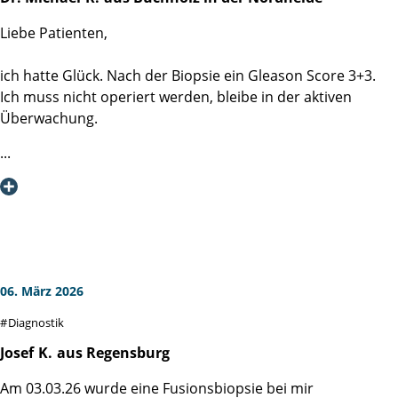
Liebe Patienten,
ich hatte Glück. Nach der Biopsie ein Gleason Score 3+3.
Ich muss nicht operiert werden, bleibe in der aktiven
Überwachung.
Aus diesem Anlass möchte ich einmal die exzellente
Diagnostik der Martini-Klinik loben. Jeder hat vor der
Biopsie Angst, im Hinblick darauf, was auf dem Spiel steht.
Das Team der Martini-Klinik weiß genau, in welcher
Stresssituation man sich befindet. Schon der Empfang ist
deswegen sehr freundlich, sachlich, ruhig und aufklärend.
06. März 2026
Bei der Biopsie handelte es ich um eine perineale
Diagnostik
Fusionsbiopsie, d.h. das Bild des MRT und das Bild des
rektalen Ultraschalls werden elektronisch
Josef
K.
aus Regensburg
übereinandergelegt, sodass mit der Biopsienadel exakt die
Am 03.03.26 wurde eine Fusionsbiopsie bei mir
verdächtigen Bereiche getroffen und schwerpunktmäßig