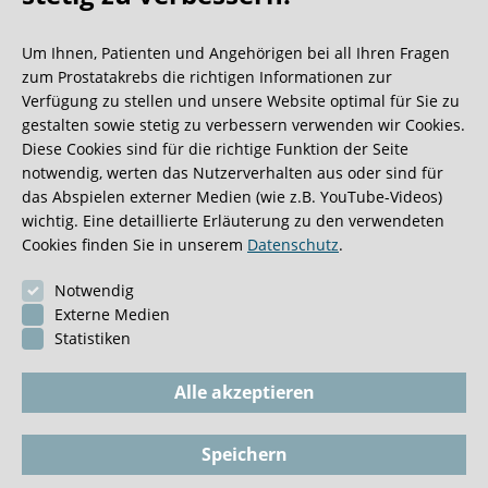
Oh what a ride!
Um Ihnen, Patienten und Angehörigen bei all Ihren Fragen
Wir bekommen ja viele tolle Gästebucheinträge,
zum Prostatakrebs die richtigen Informationen zur
aber dieser ist doch sehr ungewöhnlich.
Verfügung zu stellen und unsere Website optimal für Sie zu
gestalten sowie stetig zu verbessern verwenden wir Cookies.
Diese Cookies sind für die richtige Funktion der Seite
0:40 Minuten
notwendig, werten das Nutzerverhalten aus oder sind für
das Abspielen externer Medien (wie z.B. YouTube-Videos)
wichtig. Eine detaillierte Erläuterung zu den verwendeten
Cookies finden Sie in unserem
Datenschutz
.
Notwendig
Externe Medien
Statistiken
Alle akzeptieren
Speichern
Impressum
BioGKV