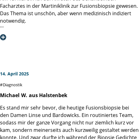
Großer Respekt ist geblieben, aber damit konnte/kann ich
Facharztes in der Martiniklinik zur Fusionsbiopsie gewesen.
umgehen.
Das Thema ist unschön, aber wenn medizinisch indiziert
Nicht zuletzt ergab sich auch eine rege Diskussion unter
notwendig.
den Teilnehmern, die alle das gleiche Thema verarbeiten
Mein Dank gilt Allen im Prozess Involvierten: Information,
müssen. Mir hat auch das geholfen.
Anmeldung, Aufklärung und Behandlung.
Im Vorwege wurde mir das Procedere berichtet, was mich
Herzlichen Dank an die Organisatoren & die Vortragenden
erwartet. Das Wochenende davor war psychisch
für ihren Einsatz & ihre Zeit. Ich denke diese
anstrengend und immer wieder Gedanken an eine
Informationsserie ist beispiellos und ein weiteres
kurzfristige Absage des Termins.
"Puzzlestück" für die hervorragenden Abläufe &
14. April 2025
Arbeitsprozesse in der Martini-Klinik.
Ich möchte mich hier ausdrücklich gegen Angstgedanken
Diagnostik
aussprechen. Das medizinische Team versorgt den
Patienten mit allen notwendigen Informationen und ist in
Michael
W.
aus Halstenbek
allen Fragen offen. Es wäre übertrieben zu sagen, das die
Es stand mir sehr bevor, die heutige Fusionsbiopsie bei
Behandlung Spaß gemacht hat, aber die professionelle
den Damen Linse und Bardowicks. Ein routiniertes Team,
Herangehensweise hat für Vertrauen und Zuversicht
sodass mir der ganze Vorgang nicht nur ziemlich kurz vor
gesorgt.
kam, sondern meinerseits auch kurzweilig gestaltet werden
konnte. Und zwar durfte ich während der Biopsie Gedichte