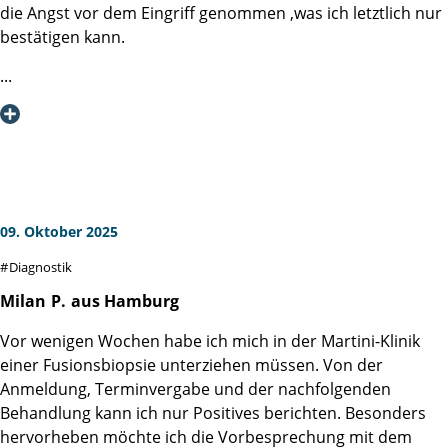
die Angst vor dem Eingriff genommen ,was ich letztlich nur
Ich kann die Martini-Klinik nur bestens empfehlen, denn da
bestätigen kann.
wird man als Mensch wahrgenommen und nicht nur als
Patientennummer!
An Alle die es noch vor sich haben - MAENNER, ES TUT
NICHT WEH !!!
Ich möchte mich hiermit nochmals bei der ausführende
Ärztin Frau Linse und dem Team der Diagnostik für die
fürsorgliche Betreuung während und nach der Behandlung
bedanken !
09. Oktober 2025
Diagnostik
Milan
P.
aus Hamburg
Vor wenigen Wochen habe ich mich in der Martini-Klinik
einer Fusionsbiopsie unterziehen müssen. Von der
Anmeldung, Terminvergabe und der nachfolgenden
Behandlung kann ich nur Positives berichten. Besonders
hervorheben möchte ich die Vorbesprechung mit dem