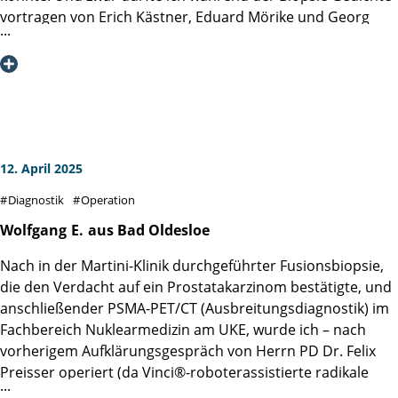
Vielen Dank noch einmal und alles Gute für die Zukunft !
vortragen von Erich Kästner, Eduard Mörike und Georg
Trakl. Das lenkte mich ab und die Damen waren so
begeistert, wie es ein Rezitator von Gedichten gerne hat.
Allen künftigen Patienten des Teams Linse / Bardowicks
kann ich nur raten, einige Gedichte parat zu haben.
Dankbarere Zuhörerinnen kann man sich nicht vorstellen.
Mit herzlichen Grüßen
12. April 2025
Diagnostik
Operation
Wolfgang
E.
aus Bad Oldesloe
Nach in der Martini-Klinik durchgeführter Fusionsbiopsie,
die den Verdacht auf ein Prostatakarzinom bestätigte, und
anschließender PSMA-PET/CT (Ausbreitungsdiagnostik) im
Fachbereich Nuklearmedizin am UKE, wurde ich ­– nach
vorherigem Aufklärungsgespräch von Herrn PD Dr. Felix
Preisser operiert (da Vinci®-roboterassistierte radikale
Prostatektomie). Über den problemlosen Verlauf der