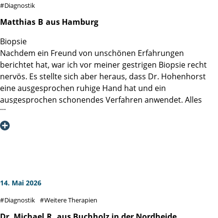
Diagnostik
Matthias
B
aus Hamburg
Biopsie
Nachdem ein Freund von unschönen Erfahrungen
berichtet hat, war ich vor meiner gestrigen Biopsie recht
nervös. Es stellte sich aber heraus, dass Dr. Hohenhorst
eine ausgesprochen ruhige Hand hat und ein
ausgesprochen schonendes Verfahren anwendet. Alles
halb so schlimm, nach der lokalen Betäubung ist man
schon fast fertig. Also keine Sorge vor der Biopsie.
M.B.
14. Mai 2026
Diagnostik
Weitere Therapien
Dr. Michael
R.
aus Buchholz in der Nordheide