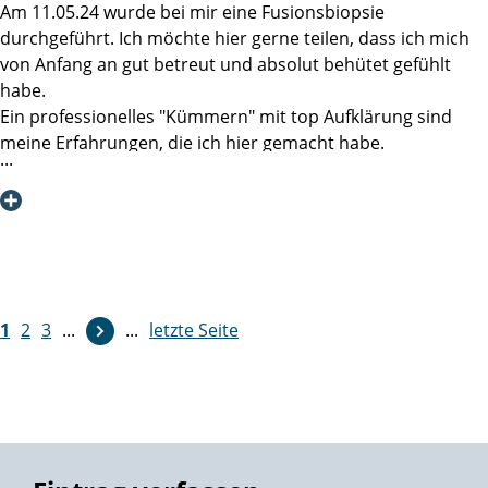
Bei der Behandlung eines Prostatakarzinoms ist die
Am 11.05.24 wurde bei mir eine Fusionsbiopsie
Martini-Klinik aus meinen Erfahrungen die beste Wahl. Das
durchgeführt. Ich möchte hier gerne teilen, dass ich mich
werde ich allen aus meinem Bekanntenkreis, die sich mit
von Anfang an gut betreut und absolut behütet gefühlt
dem Thema beschäftigen (müssen) auch so vermitteln, ob
habe.
sie es nun hören wollen oder nicht.
Ein professionelles "Kümmern" mit top Aufklärung sind
meine Erfahrungen, die ich hier gemacht habe.
Herzlichst
Danke an Frau Dr. Linse und Frau Daumen!
Manfred K
1
2
3
...
...
letzte Seite