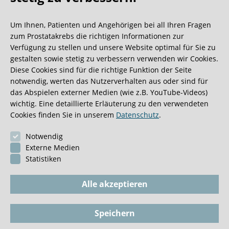
Oh what a ride!
Um Ihnen, Patienten und Angehörigen bei all Ihren Fragen
Wir bekommen ja viele tolle Gästebucheinträge,
zum Prostatakrebs die richtigen Informationen zur
aber dieser ist doch sehr ungewöhnlich.
Verfügung zu stellen und unsere Website optimal für Sie zu
gestalten sowie stetig zu verbessern verwenden wir Cookies.
Diese Cookies sind für die richtige Funktion der Seite
0:40 Minuten
notwendig, werten das Nutzerverhalten aus oder sind für
das Abspielen externer Medien (wie z.B. YouTube-Videos)
wichtig. Eine detaillierte Erläuterung zu den verwendeten
Cookies finden Sie in unserem
Datenschutz
.
Notwendig
Externe Medien
Statistiken
Alle akzeptieren
Speichern
Impressum
BioGKV