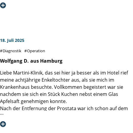
Spezialisierung, Ergebnistransparenz und
Patientenorientierung, 2018) eines Besseren belehrt. Die
Deckungsgleichheit des formulierten hohen Anspruches
mit meinem sehr persönlichem und individuellen Erlebnis
im Sommer 2025 hat mich tief beeindruckt.
18. Juli 2025
Diesen formulierten Anspruch der Patientenorientierung
Diagnostik
Operation
habe ich - entlang der gesamten Prozesskette von Check-In
bis Entlassung und als von jedem Mitarbeitenden mit jeder
Wolfgang
D.
aus Hamburg
Faser gelebt - erleben dürfen. Man spürt die klugen
Liebe Martini-Klinik, das sei hier ja besser als im Hotel rief
Gedanken und die gute Implementierung derer, vor allem
meine achtjährige Enkeltochter aus, als sie mich im
aber erlebt man die durchgehend pro-aktive und
Krankenhaus besuchte. Vollkommen begeistert war sie
zugewandte Haltung aller Mitarbeitenden. Diese
nachdem sie sich ein Stück Kuchen nebst einem Glas
Patientenorientierung habe ich als ein Puzzle mit vielen
Apfelsaft genehmigen konnte.
kleinen Steinen und vor allem einer großen gemeinsamen
Nach der Entfernung der Prostata war ich schon auf dem
inneren Überzeugung wahrgenommen.
Weg der Besserung, 5 Tage nach der OP konnte ich
entlassen werden.
Neben der medizinischen Exzellenz, hat dies meine
Ärztinnen und Ärzte sowie das Pflegepersonal arbeiten
allergrößte Anerkennung und tiefste Dankbarkeit!