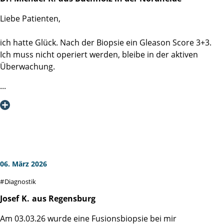
Liebe Patienten,
ich hatte Glück. Nach der Biopsie ein Gleason Score 3+3.
Ich muss nicht operiert werden, bleibe in der aktiven
Überwachung.
Aus diesem Anlass möchte ich einmal die exzellente
Diagnostik der Martini-Klinik loben. Jeder hat vor der
Biopsie Angst, im Hinblick darauf, was auf dem Spiel steht.
Das Team der Martini-Klinik weiß genau, in welcher
Stresssituation man sich befindet. Schon der Empfang ist
deswegen sehr freundlich, sachlich, ruhig und aufklärend.
06. März 2026
Bei der Biopsie handelte es ich um eine perineale
Diagnostik
Fusionsbiopsie, d.h. das Bild des MRT und das Bild des
rektalen Ultraschalls werden elektronisch
Josef
K.
aus Regensburg
übereinandergelegt, sodass mit der Biopsienadel exakt die
Am 03.03.26 wurde eine Fusionsbiopsie bei mir
verdächtigen Bereiche getroffen und schwerpunktmäßig