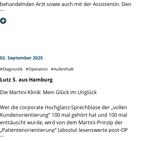
behandelnden Arzt sowie auch mit der Assistentin. Den
Eingriff selbst führte der Arzt, Herr Jan Palec, sehr
professionell und äußerst einfühlsam aus, wofür ich mich
an dieser Stelle nochmals ganz herzlich bedanken möchte -
im übrigen auch für die schnelle telefonische Mitteilung
des Untersuchungsergebnisses. Ich kann die Martini-Klinik
voll und ganz empfehlen.
02. September 2025
Diagnostik
Operation
Aufenthalt
Lutz
S.
aus Hamburg
Die Martini-Klinik: Mein Glück im Unglück
Wer die corporate Hochglanz-Sprechblase der „vollen
Kundenorientierung“ 100 mal gehört hat und 100 mal
enttäuscht wurde, wird von dem Martini-Prinzip der
„Patientenorientierung“ (absolut lesenswerte post-OP
Lektüre: DAS MARTINI-PRINZIP, Spitzenmedizin durch