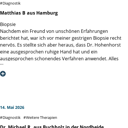
Diagnostik
Matthias
B
aus Hamburg
Biopsie
Nachdem ein Freund von unschönen Erfahrungen
berichtet hat, war ich vor meiner gestrigen Biopsie recht
nervös. Es stellte sich aber heraus, dass Dr. Hohenhorst
eine ausgesprochen ruhige Hand hat und ein
ausgesprochen schonendes Verfahren anwendet. Alles
halb so schlimm, nach der lokalen Betäubung ist man
schon fast fertig. Also keine Sorge vor der Biopsie.
M.B.
14. Mai 2026
Diagnostik
Weitere Therapien
Dr. Michael
R.
aus Buchholz in der Nordheide