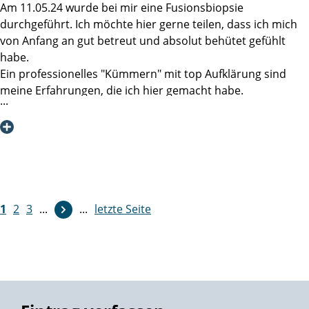
Bei der Behandlung eines Prostatakarzinoms ist die
Am 11.05.24 wurde bei mir eine Fusionsbiopsie
Martini-Klinik aus meinen Erfahrungen die beste Wahl. Das
durchgeführt. Ich möchte hier gerne teilen, dass ich mich
werde ich allen aus meinem Bekanntenkreis, die sich mit
von Anfang an gut betreut und absolut behütet gefühlt
dem Thema beschäftigen (müssen) auch so vermitteln, ob
habe.
sie es nun hören wollen oder nicht.
Ein professionelles "Kümmern" mit top Aufklärung sind
meine Erfahrungen, die ich hier gemacht habe.
Herzlichst
Danke an Frau Dr. Linse und Frau Daumen!
Manfred K
1
2
3
...
...
letzte Seite