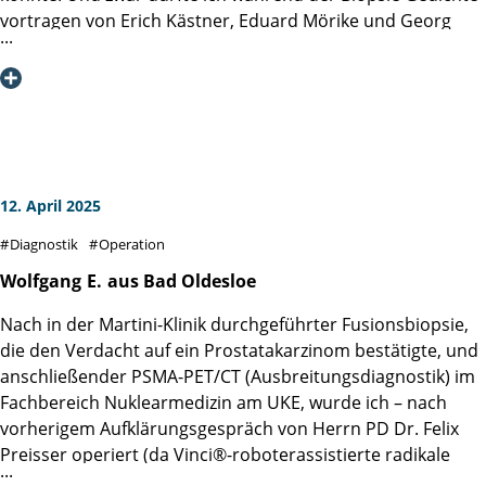
Vielen Dank noch einmal und alles Gute für die Zukunft !
vortragen von Erich Kästner, Eduard Mörike und Georg
Trakl. Das lenkte mich ab und die Damen waren so
begeistert, wie es ein Rezitator von Gedichten gerne hat.
Allen künftigen Patienten des Teams Linse / Bardowicks
kann ich nur raten, einige Gedichte parat zu haben.
Dankbarere Zuhörerinnen kann man sich nicht vorstellen.
Mit herzlichen Grüßen
12. April 2025
Diagnostik
Operation
Wolfgang
E.
aus Bad Oldesloe
Nach in der Martini-Klinik durchgeführter Fusionsbiopsie,
die den Verdacht auf ein Prostatakarzinom bestätigte, und
anschließender PSMA-PET/CT (Ausbreitungsdiagnostik) im
Fachbereich Nuklearmedizin am UKE, wurde ich ­– nach
vorherigem Aufklärungsgespräch von Herrn PD Dr. Felix
Preisser operiert (da Vinci®-roboterassistierte radikale
Prostatektomie). Über den problemlosen Verlauf der