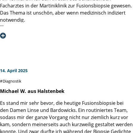
Großer Respekt ist geblieben, aber damit konnte/kann ich
Facharztes in der Martiniklinik zur Fusionsbiopsie gewesen.
umgehen.
Das Thema ist unschön, aber wenn medizinisch indiziert
Nicht zuletzt ergab sich auch eine rege Diskussion unter
notwendig.
den Teilnehmern, die alle das gleiche Thema verarbeiten
Mein Dank gilt Allen im Prozess Involvierten: Information,
müssen. Mir hat auch das geholfen.
Anmeldung, Aufklärung und Behandlung.
Im Vorwege wurde mir das Procedere berichtet, was mich
Herzlichen Dank an die Organisatoren & die Vortragenden
erwartet. Das Wochenende davor war psychisch
für ihren Einsatz & ihre Zeit. Ich denke diese
anstrengend und immer wieder Gedanken an eine
Informationsserie ist beispiellos und ein weiteres
kurzfristige Absage des Termins.
"Puzzlestück" für die hervorragenden Abläufe &
14. April 2025
Arbeitsprozesse in der Martini-Klinik.
Ich möchte mich hier ausdrücklich gegen Angstgedanken
Diagnostik
aussprechen. Das medizinische Team versorgt den
Patienten mit allen notwendigen Informationen und ist in
Michael
W.
aus Halstenbek
allen Fragen offen. Es wäre übertrieben zu sagen, das die
Es stand mir sehr bevor, die heutige Fusionsbiopsie bei
Behandlung Spaß gemacht hat, aber die professionelle
den Damen Linse und Bardowicks. Ein routiniertes Team,
Herangehensweise hat für Vertrauen und Zuversicht
sodass mir der ganze Vorgang nicht nur ziemlich kurz vor
gesorgt.
kam, sondern meinerseits auch kurzweilig gestaltet werden
konnte. Und zwar durfte ich während der Biopsie Gedichte