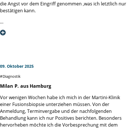
die Angst vor dem Eingriff genommen ,was ich letztlich nur
Ich kann die Martini-Klinik nur bestens empfehlen, denn da
bestätigen kann.
wird man als Mensch wahrgenommen und nicht nur als
Patientennummer!
An Alle die es noch vor sich haben - MAENNER, ES TUT
NICHT WEH !!!
Ich möchte mich hiermit nochmals bei der ausführende
Ärztin Frau Linse und dem Team der Diagnostik für die
fürsorgliche Betreuung während und nach der Behandlung
bedanken !
09. Oktober 2025
Diagnostik
Milan
P.
aus Hamburg
Vor wenigen Wochen habe ich mich in der Martini-Klinik
einer Fusionsbiopsie unterziehen müssen. Von der
Anmeldung, Terminvergabe und der nachfolgenden
Behandlung kann ich nur Positives berichten. Besonders
hervorheben möchte ich die Vorbesprechung mit dem