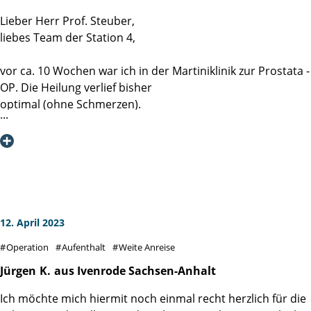
sowie den Anästhesisten war absolut professionell und der
Lieber Herr Prof. Steuber,
Satz kurz vor der Narkose "Ich passe auf Sie auf..." hat es
liebes Team der Station 4,
mir menschlich sehr viel leichter gemacht.
Daher auch an dieser Stelle nochmals mein ganz großer
vor ca. 10 Wochen war ich in der Martiniklinik zur Prostata -
Dank an dieses außergewöhnliche Team.
OP. Die Heilung verlief bisher
optimal (ohne Schmerzen).
Ich möchte mich bei Ihnen und Ihren Mitarbeitern sowohl
im OP, als auch auf der Station für die super Arbeit und
qualitative sehr gute Betreuung bedanken.
Die Kontinenz habe ich durch die Reha gut im Griff.
Diese Klinik werde ich stets weiterempfehlen.
Nun hoffe ich, dass die Nachbetreuung (Fragen / Hilfe)
auch in dieser Qualität fortgeführt wird.
12. April 2023
Operation
Aufenthalt
Weite Anreise
Jürgen
K.
aus Ivenrode Sachsen-Anhalt
Ich möchte mich hiermit noch einmal recht herzlich für die