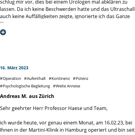
schlug mir vor, dies bei einem Urologen mal abklären zu
lassen. Da ich keine Beschwerden hatte und das Ultraschall
auch keine Auffälligkeiten zeigte, ignorierte ich das Ganze
erst mal. Im Frühjahr 2022 suchte ich aus innerem
Unbehagen heraus (mein Vater hatte Prostatakrebs)
meinen Urologen erneut auf. Weder Ultraschall, noch
Abtasten zeigten Auffälligkeiten, aufgrund des PSA-Wertes
von 10,5 der 2 Tage nach der Untersuchung feststand,
erhielt ich von meinem Urologen einen bedenklichen
Anruf. Wir vereinbarten eine ambulante Biopsie in seiner
16. März 2023
Praxis durchzuführen, welche mit örtlicher Betäubung
Operation
Aufenthalt
Kontinenz
Potenz
auch im Nachgang völlig unproblematisch war. Sie zeigte
Psychologische Begleitung
Weite Anreise
aber, dass 6 von 12 Proben bösartig waren, früh erkannt
und vergleichsweise klein. Eine PET/CT in der MVZ für
Andreas
M.
aus Zürich
Nuklearmedizin bestätigte noch die auf die Prostata
Sehr geehrter Herr Professor Haese und Team,
begrenzte Diagnose. Die Empfehlung der radikalen
Entfernung der Prostata war erst mal ein Schock! Es
ich wurde heute, vor genau einem Monat, am 16.02.23, bei
begann nun die Phase des Lesens (z. B. die Bücher der
Ihnen in der Martini-Klinik in Hamburg operiert und bin seit
Brüder Roth), des Recherchierens (welche Klinik,