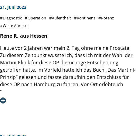
21. Juni 2023
Diagnostik
Operation
Aufenthalt
Kontinenz
Potenz
Weite Anreise
Rene
R.
aus Hessen
Heute vor 2 Jahren war mein 2. Tag ohne meine Prostata.
Zu diesem Zeitpunkt wusste ich, dass ich mit der Wahl der
Martini-Klinik für diese OP die richtige Entscheidung
getroffen hatte. Im Vorfeld hatte ich das Buch „Das Martini-
Prinzip“ gelesen und fasste daraufhin den Entschluss für
diese OP nach Hamburg zu fahren. Vor Ort erlebte ich
jeden Tag, dass alles im Buch Beschriebene umgesetzt war
- und noch mehr.
Ich möchte mich bei dem Operateur, bei allen
Pflegekräften, beim Servicepersonal und auch bei den
Reinigungskräften bedanken. Ich habe mich sehr gut
aufgehoben gefühlt in einem Team in dem alle ihre
Aufgaben ernst nehmen und gewissenhaft erledigen.