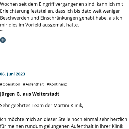
Wochen seit dem Eingriff vergangenen sind, kann ich mit
Erleichterung feststellen, dass ich bis dato weit weniger
Nochmals herzlichen Dank an alle die mir in dieser Zeit
Beschwerden und Einschränkungen gehabt habe, als ich
geholfen haben.
mir dies im Vorfeld ausgemalt hatte.
Herzliche Grüße aus Schmitten/Ts
Ich hatte auch unmittelbar nach der Operation keine
nennenswerten Schmerzen, habe noch am Abend des OP-
Tages einen ersten erfolgreichen Gehversuch
unternommen und bereits am dritten Tag nach der OP ca.
6.800 Schritte auf dem UKE-Campus zurückgelegt. Nach
knapp einer Woche bin ich mit Katheder aus der Martini-
06. Juni 2023
Klinik entlassen worden. Dieser wurde in der Zwischenzeit
Operation
Aufenthalt
Kontinenz
von meinem Urologen vor Ort gezogen und ich war schon
unmittelbar danach weitestgehend kontinent. Einzig mit
Jürgen
G.
aus Weiterstadt
intensiver sportlicher Betätigung halte ich mich noch
Sehr geehrtes Team der Martini-Klinik,
zurück, ansonsten fühle ich mich in meinem normalen
Alltag schon weitgehend angekommen.
ich möchte mich an dieser Stelle noch einmal sehr herzlich
für meinen rundum gelungenen Aufenthalt in Ihrer Klinik
Unter dem Strich liegt mein Genesungsverlauf 3 Wochen