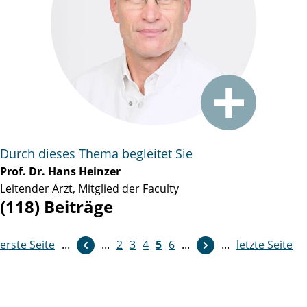
Durch dieses Thema begleitet Sie
Prof. Dr. Hans Heinzer
Leitender Arzt, Mitglied der Faculty
(118) Beiträge
erste Seite
weiter
...
...
2
3
4
5
6
...
...
letzte Seite