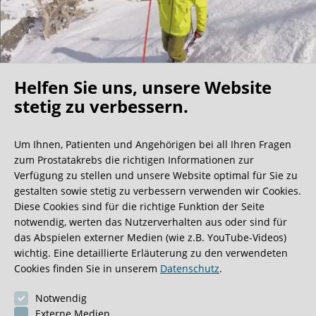
Helfen Sie uns, unsere Website
Oh what a ride!
stetig zu verbessern.
Um Ihnen, Patienten und Angehörigen bei all Ihren Fragen
Wir bekommen ja viele tolle Gästebucheinträge,
zum Prostatakrebs die richtigen Informationen zur
aber dieser ist doch sehr ungewöhnlich.
Verfügung zu stellen und unsere Website optimal für Sie zu
gestalten sowie stetig zu verbessern verwenden wir Cookies.
Diese Cookies sind für die richtige Funktion der Seite
0:40 Minuten
notwendig, werten das Nutzerverhalten aus oder sind für
das Abspielen externer Medien (wie z.B. YouTube-Videos)
wichtig. Eine detaillierte Erläuterung zu den verwendeten
Cookies finden Sie in unserem
Datenschutz
.
Notwendig
Externe Medien