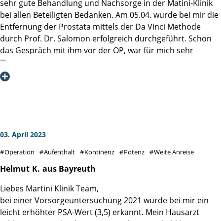
sehr gute Behandlung und Nachsorge in der Matini-Klinik
bei allen Beteiligten Bedanken. Am 05.04. wurde bei mir die
Entfernung der Prostata mittels der Da Vinci Methode
durch Prof. Dr. Salomon erfolgreich durchgeführt. Schon
das Gespräch mit ihm vor der OP, war für mich sehr
beruhigend. Unmittelbar nach der OP, rief Prof. Dr.
Salomon bei meiner Frau an und erklärte ihr kurz den
Verlauf der OP. Ich kann nur anerkennen , dass man auch
an die Angehörigen denkt !!!!!!!
Auch die Tage nach der OP, überzeugten mich durch die
gezeigte Einsatzbereitschaft und Professionalität aller
Mitarbeiter.
03. April 2023
Ich bin mir sicher, dass die Anfahrt von ca. 300 Km bis zur
Operation
Aufenthalt
Kontinenz
Potenz
Weite Anreise
Martini-Klinik eine sehr gute Entscheidung war.
Helmut
K.
aus Bayreuth
Liebes Martini Klinik Team,
bei einer Vorsorgeuntersuchung 2021 wurde bei mir ein
leicht erhöhter PSA-Wert (3,5) erkannt. Mein Hausarzt