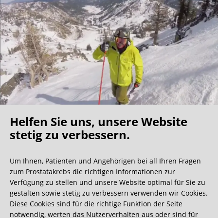
Helfen Sie uns, unsere Website
Oh what a ride!
stetig zu verbessern.
Um Ihnen, Patienten und Angehörigen bei all Ihren Fragen
Wir bekommen ja viele tolle Gästebucheinträge,
zum Prostatakrebs die richtigen Informationen zur
aber dieser ist doch sehr ungewöhnlich.
Verfügung zu stellen und unsere Website optimal für Sie zu
gestalten sowie stetig zu verbessern verwenden wir Cookies.
Diese Cookies sind für die richtige Funktion der Seite
0:40 Minuten
notwendig, werten das Nutzerverhalten aus oder sind für