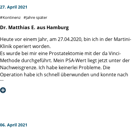
27. April 2021
Kontinenz
Jahre später
Dr. Matthias
E.
aus Hamburg
Heute vor einem Jahr, am 27.04.2020, bin ich in der Martini-
Klinik operiert worden.
Es wurde bei mir eine Prostatektomie mit der da Vinci-
Methode durchgeführt. Mein PSA-Wert liegt jetzt unter der
Nachweisgrenze. Ich habe keinerlei Probleme. Die
Operation habe ich schnell überwunden und konnte nach
drei Wochen wieder arbeiten. Mit 58 Jahren bin ich voll
berufstätig. Durch regelmäßigen Sport habe ich ein gutes
Körpergefühl. Die Beckenbodenmuskulatur hatte ich vor
der Operation fleißig trainiert, sodass keinerlei Probleme
mit der Kontinenz auftraten/ auftreten. Durch die beidseits
nerverhaltene Operation ist diesbezüglich alles voll
funktionsfähig. Empfehlenswert ist das Buch von den
06. April 2021
Brüdern Roth zu lesen. Alle Fragen werden da offen, direkt