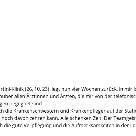
tini-Klinik (26. 10. 23) liegt nun vier Wochen zurück. In m
enüber allen Ärztinnen und Ärzten, die mir von der telefoni
agen begegnet sind.
rch die Krankenschwestern und Krankenpfleger auf der Stat
noch davon zehren kann. Alle schenken Zeit! Der Teamgeist 
ch die gute Verpflegung und die Aufmerksamkeiten in der L
ung auf eine vollständige Wiederherstellung auch der Kontin