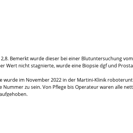
o-Service passte dazu. Unglaublich gutes Essen und dekorat
-nachdem die Ergebnisse einiger Untersuchungen vorlagen- b
f. Dr. Salomon an teilte mir mit, das nach dem Ergebnis der
ung.
ekt und große Dankbarkeit, sowohl für das OP-Team, als a
ird, kann ich nach den von mir gemachten Erfahrungen vorbe
12,8. Bemerkt wurde dieser bei einer Blutuntersuchung vom
us den entlegensten Winkeln Deutschlands und der ganzen Wel
s der Wert nicht stagnierte, wurde eine Biopsie dgf und Pro
e wurde im November 2022 in der Martini-Klinik roboterunte
ne Nummer zu sein. Von Pflege bis Operateur waren alle ne
 aufgehoben.
ten und diese Klinik sehr empfehlen. Nach meiner Auffassung 