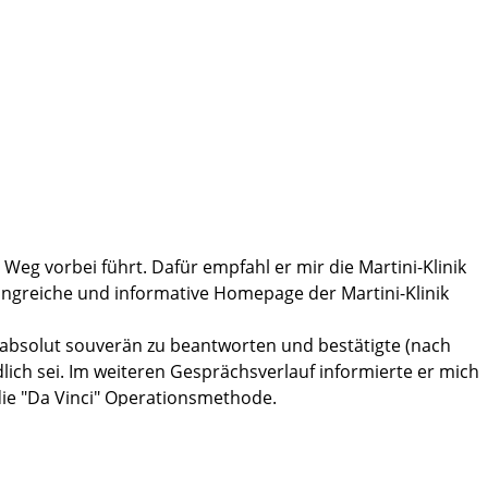
 Weg vorbei führt. Dafür empfahl er mir die Martini-Klinik
ngreiche und informative Homepage der Martini-Klinik
 absolut souverän zu beantworten und bestätigte (nach
ich sei. Im weiteren Gesprächsverlauf informierte er mich
die "Da Vinci" Operationsmethode.
h nach der OP und in den darauffolgenden Tagen die Zeit,
Wohlbefinden.
s nie für möglich gehalten, wie fürsorglich, freundlich und