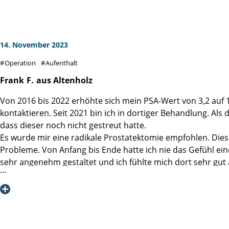
einfühlsam die Mitarbeiterinnen dort waren. Auch der Gastr
Nachdem ich an einem Dienstag operiert wurde, konnte ich 
Heute, drei Tage nach meiner Entlassung rief mich Herr Pro
Organe befallen seien und wünschte weiterhin gute Genes
14. November 2023
Zusammenfassend kann ich nur sagen, dass ich großen Resp
Operation
Aufenthalt
und insbesondere Frau Ulpo Pasto) empfinde.
Jedem, der wie ich mit solch einer Diagnose konfrontiert w
Frank
F.
aus Altenholz
Koryphäen am Werk!
Von 2016 bis 2022 erhöhte sich mein PSA-Wert von 3,2 auf 
Es ist insofern auch nicht verwunderlich, dass Patienten a
kontaktieren. Seit 2021 bin ich in dortiger Behandlung. Al
dass dieser noch nicht gestreut hatte.
Es wurde mir eine radikale Prostatektomie empfohlen. Dies
Probleme. Von Anfang bis Ende hatte ich nie das Gefühl ei
sehr angenehm gestaltet und ich fühlte mich dort sehr gut
In allen Belangen kann ich diesbezüglich nur positiv berich
worden zu sein.