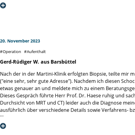
an, die bereits am Tag der Operation von der Martini-Klinik 
20. November 2023
Operation
Aufenthalt
Gerd-Rüdiger
W.
aus Barsbüttel
Nach der in der Martini-Klinik erfolgten Biopsie, teilte mir
("eine sehr, sehr gute Adresse"). Nachdem ich diesen Sch
etwas genauer an und meldete mich zu einem Beratungsge
Dieses Gespräch führte Herr Prof. Dr. Haese ruhig und sac
Durchsicht von MRT und CT) leider auch die Diagnose meine
ausführlich über verschiedene Details sowie Verfahrens- b
Nach einem kurzen OP-Vorgespräch führte Herr Prof. Dr. S
mir zu erläutern, was er (für mich erfreulicherweise) hat 
In den Tagen nach der OP kam ich auf der Station 1 in den G