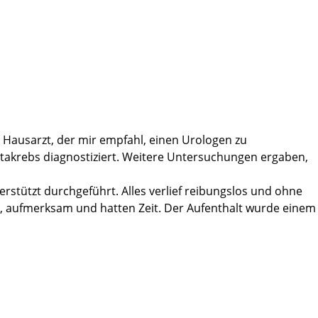
iv serviert.
ereits am Freitag die Klinik verlassen.
 histologischen Untersuchung alles ok sei, keine weiteren
uch für das Pflege-Team (herausragend hier Frau Schröder
haltlos die Martini-Klinik empfehlen. Dort sind absolute
 Hausarzt, der mir empfahl, einen Urologen zu
t den Weg in die Martini-Klinik finden.
statakrebs diagnostiziert. Weitere Untersuchungen ergaben,
rstützt durchgeführt. Alles verlief reibungslos und ohne
tt, aufmerksam und hatten Zeit. Der Aufenthalt wurde einem
gibt es nichts besseres und ich bin froh, dort operiert