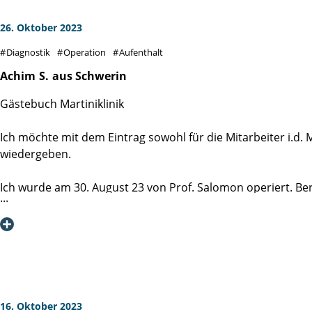
26. Oktober 2023
Diagnostik
Operation
Aufenthalt
Achim
S.
aus Schwerin
Gästebuch Martiniklinik
Ich möchte mit dem Eintrag sowohl für die Mitarbeiter i.d. M
wiedergeben.
Ich wurde am 30. August 23 von Prof. Salomon operiert. Bere
sich, was sich dann auch bei den nächsten Besuchen in der 
genannt, Doreen W.) war zuvorkommend und nett und hat di
begleitet.
Was ich wirklich sensationell an der Klinik finde, ist die
der Operation, insgesamt viermal dort. Wenn der Untersuc
Untersuchung hineingebeten. Retrograd gesehen trägt wohl 
16. Oktober 2023