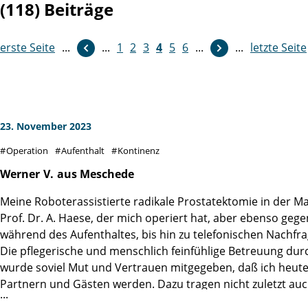
(118) Beiträge
erste Seite
...
weiter
...
1
2
3
4
5
6
...
...
letzte Seite
23. November 2023
Operation
Aufenthalt
Kontinenz
Werner
V.
aus Meschede
Meine Roboterassistierte radikale Prostatektomie in der Mar
Prof. Dr. A. Haese, der mich operiert hat, aber ebenso geg
während des Aufenthaltes, bis hin zu telefonischen Nachfr
Die pflegerische und menschlich feinfühlige Betreuung du
wurde soviel Mut und Vertrauen mitgegeben, daß ich heute 
Partnern und Gästen werden. Dazu tragen nicht zuletzt au
erstaunlich schnell zurückgebildet und ich bin guter Hoffn