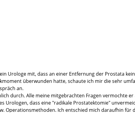
in die Wege geleitet wurde.
 mein Urologe mit, dass an einer Entfernung der Prostata kein
ockmoment überwunden hatte, schaute ich mir die sehr umfa
spräch an.
hlich durch. Alle meine mitgebrachten Fragen vermochte er
s Urologen, dass eine "radikale Prostatektomie" unvermeidl
zw. Operationsmethoden. Ich entschied mich daraufhin für 
alomon die OP durch. Herr Prof. Dr. Salomon nahm sich auc
feststellen können und erkundigte sich jeweils nach meinem 
enuss einer exzellenten pflegerischen Betreuung. Ich hätte e