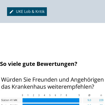
Bäume ausreißen geht nicht mehr,
Die Batterie jedoch ist längst nicht leer!
UKE Lob & Kritik
Hüpfball, Theraband, diverse Geräte
Dienen der Stärkung fast jeder Gräte.
Und es warten noch andere Sachen,
Die die Tage wertvoll machen:
Kinderspass und Leselust,
Frische Luft und Kaffeedurst,
Feste feiern, Menschen treffen, sich vergnügen ...
Das Leben einfach genießen in vollen Zügen!
So viele gute Bewertungen?
Hört man sich herum in ergrauten Gruppen,
Staunt man, wie sich viele Männer entpuppen
Als Prostataoperierte: man kann es kaum glauben,
Sie sind oft resigniert wegen etlicher Naupen,
Sei es ein schmerzhafter Drang, die durchnässte Hose,
Manchmal aus Not auch in größerer Dose.