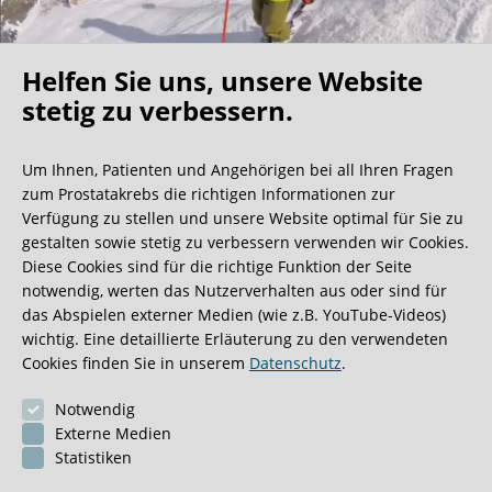
Helfen Sie uns, unsere Website
Oh what a ride!
stetig zu verbessern.
Um Ihnen, Patienten und Angehörigen bei all Ihren Fragen
Wir bekommen ja viele tolle Gästebucheinträge,
zum Prostatakrebs die richtigen Informationen zur
aber dieser ist doch sehr ungewöhnlich.
Verfügung zu stellen und unsere Website optimal für Sie zu
gestalten sowie stetig zu verbessern verwenden wir Cookies.
Diese Cookies sind für die richtige Funktion der Seite
0:40 Minuten
notwendig, werten das Nutzerverhalten aus oder sind für
das Abspielen externer Medien (wie z.B. YouTube-Videos)
wichtig. Eine detaillierte Erläuterung zu den verwendeten
Cookies finden Sie in unserem
Datenschutz
.
Notwendig
Externe Medien
Statistiken