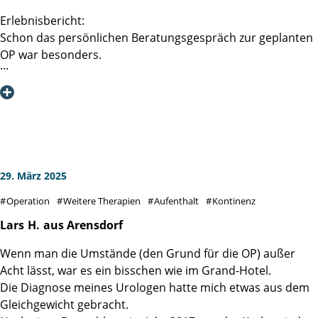
Erlebnisbericht:
Schon das persönlichen Beratungsgespräch zur geplanten
OP war besonders.
Frau Prof. Dr. D. Tilki wusste bestens, über meine im
Vorfeld eingereichten Befunde (Biopsie,
Röntgenuntersuchungen, MRT inkl. CDs, Blutbild,
Kardiologisches Gutachten etc.) Bescheid. Im Fokus
unserer Unterhaltung konnten somit vielmehr meine
Person, meine Ängste, Erwartungen, Hoffnungen und die
von mir präferierte Operationsmethode stehen. Das
29. März 2025
Gespräch war zu jeder Zeit faktisch informativ und
Operation
Weitere Therapien
Aufenthalt
Kontinenz
vertrauensvoll, es wurde aber auch gescherzt und gelacht.
Herzlichen Dank hierfür.
Lars
H.
aus Arensdorf
Wenn man die Umstände (den Grund für die OP) außer
Nach dieser Beratung blickte ich voll Zuversicht und mit
Acht lässt, war es ein bisschen wie im Grand-Hotel.
noch mehr Vertrauen auf die anstehende OP.
Die Diagnose meines Urologen hatte mich etwas aus dem
Gleichgewicht gebracht.
Damit war aber auch die Erwartungshaltung an den