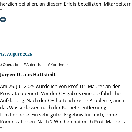
Martini-Klinik uneingeschränkt weiterempfehlen. Vielen
Engagement um gemeinsam weiter gegen den
herzlich bei allen, an diesem Erfolg beteiligten, Mitarbeitern
Dank an das gesamte Team!
Prostatakrebs zu kämpfen.
der Martini-Klinik bedanken. Insbesondere bei meinem
Operateur Prof. Dr. Dr. Philipp Mandel und dem gesamten
OP- und Pflegeteam sowie dem Servicepersonal der Station
3.2.
Hier stimmt einfach alles, von der Aufnahme bis zur
Entlassung wird Mann kompetent und empathisch betreut.
Ihr habt ein Kompetenzzentrum, einen ganz besonderen
13. August 2025
Ort geschaffen, den ich nur jedem Mann, mit
Operation
Aufenthalt
Kontinenz
Prostataproblemen, bestens empfehlen kann.
Jürgen
D.
aus Hattstedt
Am 25. Juli 2025 wurde ich von Prof. Dr. Maurer an der
Prostata operiert. Vor der OP gab es eine ausführliche
Aufklärung. Nach der OP hatte ich keine Probleme, auch
das Wasserlassen nach der Katheterentfernung
funktionierte. Ein sehr gutes Ergebnis für mich, ohne
Komplikationen. Nach 2 Wochen hat mich Prof. Maurer zu
Hause persönlich angerufen und über die Laborwerte