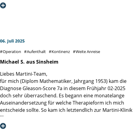
ausführlich informiert.
Auch die Betreuung auf der Station durch die Pflegekräfte
war hervorragend, immer besonders freundlich,
aufmerksam und fachlich hervorragend geschult.
Schwester Jana war die Allerbeste. So vorbildlich habe ich
es noch in keiner anderen Klinik erlebt.
06. Juli 2025
Nun gehe ich für 3 Wochen zur Reha, die mir gleich nach
Operation
Aufenthalt
Kontinenz
Weite Anreise
der OP vom Sozialdienst in der Klinik von einer sehr
freundlichen und erfahrenen Dame vermittelt wurde.
Michael
S.
aus Sinsheim
Meinen herzlichen Dank an das gesamte Team der Martini-
Liebes Martini-Team,
Klinik
für mich (Diplom Mathematiker, Jahrgang 1953) kam die
Diagnose Gleason-Score 7a in diesem Frühjahr 02-2025
doch sehr überraschend. Es begann eine monatelange
Auseinandersetzung für welche Therapieform ich mich
entscheide sollte. So kam ich letztendlich zur Martini-Klinik
und zu einem Gespräch mit Prof. Dr. Steuber. Seine
Klarheit, Empathie und Offenheit für verschiedene Ansätze
erzeugten ein großes Vertrauen in mir, dass ich hier die