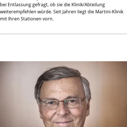
Von Ovid in Versen und Bildern notiert als Ars amatoria,
bei Entlassung gefragt, ob sie die Klinik/Abteilung
Die lustvoll und zärtlich in Gleichnissen zeigen,
weiterempfehlen würde. Seit Jahren liegt die Martini-Klinik
Wie Amor erscheint im lieblichen Reigen,
mit Ihren Stationen vorn.
Um Leidenschaft zu entfachen, ganz ohne Rezept ...
Denn diese ist weder erloschen noch durch
Testosteronmangel verebbt!
Welch' ein Jahr! Wer hätte das alles geglaubt ...
Seit das cancerogene Gewebe unumkehrbar entlaubt
Träume ich oft von den Martinis - den vielen - noch heute,
Fühlend deren menschliche Wärme und Pflege; ach, liebe
Leute,
Danke herzlich für alles, was ihr mir getan;
Mein Ausflug an die Alster war alles andere als Wahn!