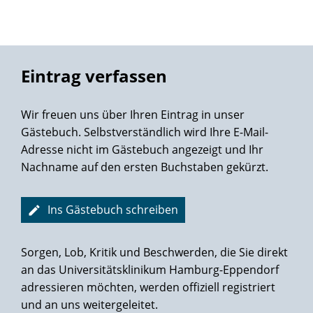
Gelang mit Bravour die fällige Exzision
Unter Dramaturgie von Prof. Salomon.
Was er gründlich inspizierte,
War die im Vorlauf dedektierte
Eintrag verfassen
Gewebezelle samt der Lymphen.
Mittels Da Vinci's TechnoTrümpfen
Wir freuen uns über Ihren Eintrag in unser
Verlief der Eingriff ganz nach Plan -
Gästebuch. Selbstverständlich wird Ihre E-Mail-
Höchst routiniert der Ärzteclan.
Adresse nicht im Gästebuch angezeigt und Ihr
Nachname auf den ersten Buchstaben gekürzt.
Der Rückblick auf dies erste Jahr
Seit der OP - ich sag' es klar -
Bezeugt den Mut und auch den Sieg
Ins Gästebuch schreiben
Im Wettlauf um den Lebenstrieb.
Doch manches gilt's seitdem zu meiden,
Sorgen, Lob, Kritik und Beschwerden, die Sie direkt
Um weiter froh und taff zu bleiben.
an das Universitätsklinikum Hamburg-Eppendorf
adressieren möchten, werden offiziell registriert
Auch wenn man es noch häufig glaubt,
und an uns weitergeleitet.
Nicht jeder Kraftakt ist erlaubt.