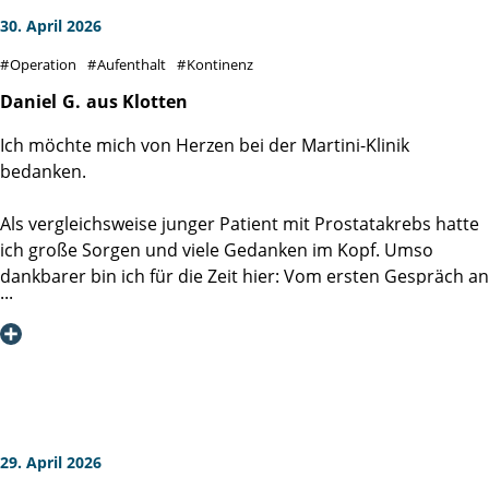
30. April 2026
Operation
Aufenthalt
Kontinenz
Daniel
G.
aus Klotten
Ich möchte mich von Herzen bei der Martini-Klinik
bedanken.
Als vergleichsweise junger Patient mit Prostatakrebs hatte
ich große Sorgen und viele Gedanken im Kopf. Umso
dankbarer bin ich für die Zeit hier: Vom ersten Gespräch an
wurde mir Mut gemacht und ich habe mich nie allein
gelassen gefühlt.
Mein ganz besonderer Dank gilt Prof. Dr. Hans Heinzer und
seinem Team der Station 4.1. Das gesamte Team war
immer freundlich, aufmerksam, hilfsbereit und unglaublich
kompetent. Man merkt einfach, dass hier mit Herz und
29. April 2026
Engagement gearbeitet wird.