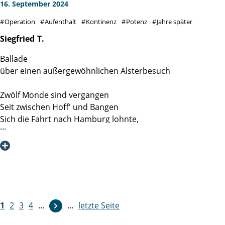
an das Team Station 4 des ehemaligen Gebäudes.
16. September 2024
Operation
Aufenthalt
Kontinenz
Potenz
Jahre später
Siegfried
T.
Ballade
über einen außergewöhnlichen Alsterbesuch
Zwölf Monde sind vergangen
Seit zwischen Hoff' und Bangen
Sich die Fahrt nach Hamburg lohnte,
Wo ich bei den Martinis wohnte.
Dort galt es eine Drüse zu entfernen
Und den Bauchraum zu entkernen.
Alles ging, kurz sei's gesagt,
Reibungslos an jenem Tag.
Ohne Angst und Schweiß und Pein
1
2
3
4
...
...
letzte Seite
Im Blümchenkleid aus dünnem Lein