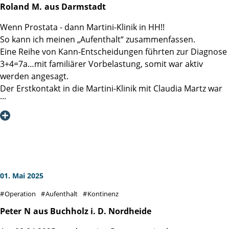
die Patienten weiter so tolle Heilungserfolge.
Roland
M.
aus Darmstadt
Wenn Prostata - dann Martini-Klinik in HH!!
So kann ich meinen „Aufenthalt“ zusammenfassen.
Eine Reihe von Kann-Entscheidungen führten zur Diagnose
3+4=7a…mit familiärer Vorbelastung, somit war aktiv
werden angesagt.
Der Erstkontakt in die Martini-Klinik mit Claudia Martz war
effektiv und beruhigend, selbst nachdem ein Verdi Streik
den Ersttermin verhindert hat, ging es rasch und
professionell in die zweite Runde.
Auf Station wurde sofort klar, hier weiß jeder genau
Bescheid, was zu tun ist. Ob Schwester Erika, Schwester
Sigrid, Pfleger Karl-Heinz, das Reinigungspersonal, die
Küchenfrauen, Psycho-Onkologe Alex bis hin zu den
01. Mai 2025
Stationsärztinnen, alle schienen genau zu wissen, wie es
Operation
Aufenthalt
Kontinenz
uns Patienten geht, welches der nächste richtige Schritt ist
und begleiteten jeden einzelnen mit emphatischer
Peter
N
aus Buchholz i. D. Nordheide
Gelassenheit. Danke an Station 5!!