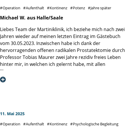
zu beginnen. Es ist einfach leichter, vorher schon zu wissen
Operation
Aufenthalt
Kontinenz
Potenz
Jahre später
was, wann, wie angespannt werden soll und wozu das
ganze ist. Es wird später sowieso ein Thema werden und
Michael
W.
aus Halle/Saale
später fällt vieles leichter. Stellenweise wurde hier über das
Liebes Team der Martiniklinik, ich beziehe mich nach zwei
Essen gemeckert.
Jahren wieder auf meinen letzten Eintrag im Gästebuch
Ich für meinen Teil habe immer etwas gefunden was mir
vom 30.05.2023. Inzwischen habe ich dank der
schmeckt und auch die geben sich unendlich Mühe. Mein
hervorragenden offenen radikalen Prostatektomie durch
Dank an Station 2 und Herrn Prof. Dr. Steuber.
Professor Tobias Maurer zwei Jahre rezidiv freies Leben
Alles Gute !
hinter mir, in welchen ich gelernt habe, mit allen
postoperativen Widrigkeiten wie lokal begrenztem
Lymphstau, Inkontinenz und Erektionsschwäche in sehr
kurzer Zeit umzugehen, so dass ich mich jetzt schon seit
über einem Jahr über eine fast komplette Funktion aller
relevanten Dinge wie Kontinenz oder Erektion freuen darf.
Darüber bin ich nach wie vor glücklich und dankbar, weil
dies trotz aller Routine Ihrerseits keine
11. Mai 2025
Selbstverständlichkeit ist. Ich wünsche Ihnen allen weiter
Operation
Aufenthalt
Kontinenz
Psychologische Begleitung
viel Glück und Kraft bei Ihrer beruflichen Tätigkeit und für