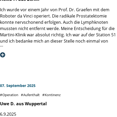
Angehörigen ist mir bisher in keiner Klinik begegnet.
Ich wurde vor einem Jahr von Prof. Dr. Graefen mit dem
Aufgrund meiner Vorerkrankungen wurden besonders
Roboter da Vinci operiert. Die radikale Prostatektomie
aufmerksam meine Blutwerte, Sauerstoff kontrolliert und
konnte nervschonend erfolgen. Auch die Lymphknoten
immer wieder Ultraschall durchgeführt. Dank der
mussten nicht entfernt werde. Meine Entscheidung für die
hervorragenden Behandlung konnte ich am 12. April 2026
Martini-Klinik war absolut richtig. Ich war auf der Station 51
die Klinik ohne Inkontinenzprobleme verlassen, wofür ich
und ich bedanke mich an dieser Stelle noch einmal von
Prof. Dr. Salomon und seinem Team von Herzen dankbar
ganzem Herzen bei Herrn Prof. Dr. Graefen, der trotz
bin. In solch einer Klinik bin ich als Kassenpatient noch nie
seines sicher vollen Terminkalenders jeden Tag für mich
behandelt worden.
Zeit gefunden hat und mich während meines Aufenthalts in
der Martini-Klinik und der OP bestens begleitete – meine
Hochachtung. Auch das gesamte Team in der Martini-Klinik
von den Schwestern, Pflegern, Psychologen, der Küche
usw. waren hervorragend. Dieses Bild zeigen ja auch sehr
07. September 2025
viele anderen Beiträge in dieser Rubrik.
Operation
Aufenthalt
Kontinenz
Ich möchte kurz von meinen Erfahrungen im
Uwe
D.
aus Wuppertal
Gesundheitsverlauf nach einem Jahr berichten und damit
6.9.2025
allen Betroffenen Mut machen.