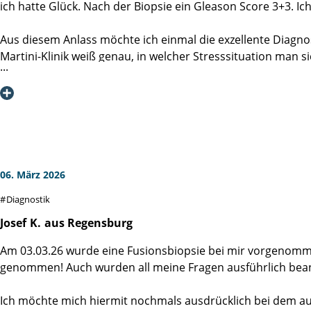
ich hatte Glück. Nach der Biopsie ein Gleason Score 3+3. I
Aus diesem Anlass möchte ich einmal die exzellente Diagnost
Martini-Klinik weiß genau, in welcher Stresssituation man s
Bei der Biopsie handelte es ich um eine perineale Fusionsbi
der Biopsienadel exakt die verdächtigen Bereiche getro
seiner Assistentin Frau Krüger durchgeführt, denen ich an 
und entspannter Atmosphäre durchgeführt. Die Stellen de
Areal, sodass die Diagnose später zweifelsfrei ist. Durch di
06. März 2026
Die Diagnose kam schon am nächsten Tag. Mein großer Dan
Diagnostik
Mein Fazit: Eine bessere und genauere Diagnose kann man
Josef
K.
aus Regensburg
Am 03.03.26 wurde eine Fusionsbiopsie bei mir vorgenomm
genommen! Auch wurden all meine Fragen ausführlich bea
Ich möchte mich hiermit nochmals ausdrücklich bei dem au