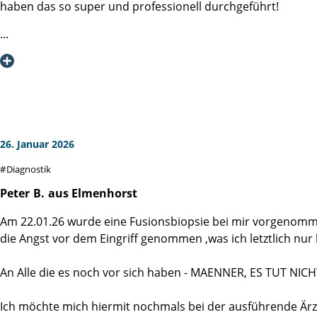
haben das so super und professionell durchgeführt!
Auch bei dem gesamten Team der Diagnostik für die fürso
Ich habe mich von der ersten Sekunde, beginnend mit den 
Ich kann die Martini-Klinik nur bestens empfehlen, denn
26. Januar 2026
Diagnostik
Peter
B.
aus Elmenhorst
Am 22.01.26 wurde eine Fusionsbiopsie bei mir vorgenomm
die Angst vor dem Eingriff genommen ,was ich letztlich nur
An Alle die es noch vor sich haben - MAENNER, ES TUT NICH
Ich möchte mich hiermit nochmals bei der ausführende Ärz