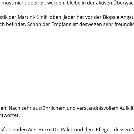
ch muss nicht operiert werden, bleibe in der aktiven Überwa
ik der Martini-Klinik loben. Jeder hat vor der Biopsie Angst
ich befindet. Schon der Empfang ist deswegen sehr freundlic
opsie, d.h. das Bild des MRT und das Bild des rektalen Ultr
ffen und schwerpunktmäßig dort Proben entnommen werden 
dieser Stelle sehr danke. Beide haben detailgenau zuvor au
r Probeentnahmen wurden mir am Ende auf dem Bildschirm g
e örtlich Betäubung ist die Biopsie fast schmerzfrei. Nach z
k daher auch an Prof. Sauter und sein Team.
 nicht machen. Übertherapien werden vermieden.
en. Nach sehr ausführlichem und verständnisvollem Aufkl
ntwortet.
sführenden Arzt Herrn Dr. Palec und dem Pfleger, dessen N