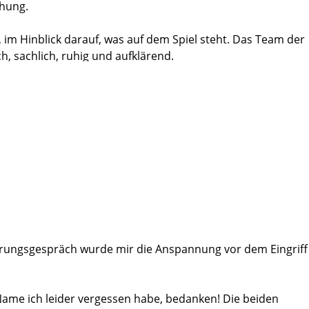
chung.
, im Hinblick darauf, was auf dem Spiel steht. Das Team der
h, sachlich, ruhig und aufklärend.
aschalls werden elektronisch übereinandergelegt, sodass mit
können. Die Biopsie wurde von Doktor Hohenhorst und
fgeklärt und die etwa halbstündige Biopsie in angenehmer
ezeigt. Die Treffer waren exakt in dem verdächtigen
wei Tagen war kaum noch Blut im Urin.
ärungsgespräch wurde mir die Anspannung vor dem Eingriff
ame ich leider vergessen habe, bedanken! Die beiden