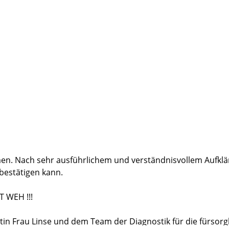
rgliche Betreuung während und nach der Behandlung, möcht
geführten Telefonaten, Mailverkehr und Durchführung der F
 da wird man als Mensch wahrgenommen und nicht nur als P
en. Nach sehr ausführlichem und verständnisvollem Aufkl
 bestätigen kann.
T WEH !!!
tin Frau Linse und dem Team der Diagnostik für die fürso