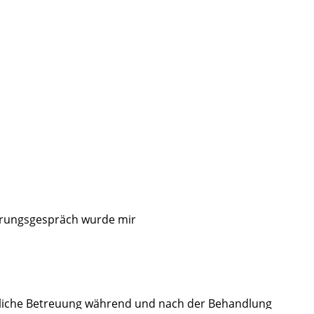
e ich mich ganz herzlich bedanken!
usionsbiopsie, absolut wohl und gut aufgehoben gefühlt!
atientennummer!
ärungsgespräch wurde mir
rgliche Betreuung während und nach der Behandlung