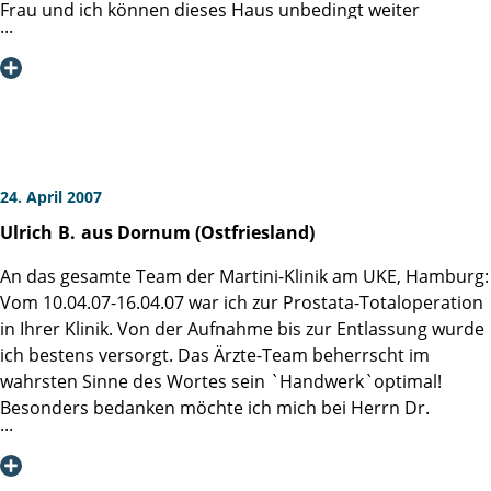
Meine Frau und ich können diese Klinik nur weiter
Frau und ich können dieses Haus unbedingt weiter
empfehlen und jedem sagen:
empfehlen. Es hat uns an nichts gefehlt und wir konnten
" Der weiteste Weg lohnt sich dorthin zu fahren!"
die ruhige Atmosphäre sehr gut genießen. Kein Stress,
keine Hektik hat man auf der Station vernommen, alles lief
für uns sehr ruhig und zufrieden ab. Auch ein Dankeschön
an die Küche der Station. Es war ein guter und
vollkommener Service. Den Entschluß vom Saarland aus
nach Hamburg zur Operation zu fahren, haben wir nie
24. April 2007
bereut.
Ulrich
B.
aus Dornum (Ostfriesland)
Mit vielen lieben dankbaren Grüßen von Rolf und Margot
RÜLKE
An das gesamte Team der Martini-Klinik am UKE, Hamburg:
Vom 10.04.07-16.04.07 war ich zur Prostata-Totaloperation
in Ihrer Klinik. Von der Aufnahme bis zur Entlassung wurde
ich bestens versorgt. Das Ärzte-Team beherrscht im
wahrsten Sinne des Wortes sein `Handwerk`optimal!
Besonders bedanken möchte ich mich bei Herrn Dr.
Salomon, der mich von der Diagnose über die Operation
bis hin zur Entlassung medizinisch und menschlich betreut
hat. Für seine wissenschaftliche Studie zur Frühdiagnostik