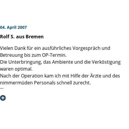
des Prostatakarzinoms (Magnet-Resonanz-Spektroskopie,
gekoppelt mit einer gezielten Biopsie) wünsche ich ihm
weiterhin viel Erfolg! Dem Martini-Team und mir `Glück
auf`! Auch von meiner Familie herzlichen Dank.
04. April 2007
Rolf
S.
aus Bremen
Vielen Dank für ein ausführliches Vorgespräch und
Betreuung bis zum OP-Termin.
Die Unterbringung, das Ambiente und die Verköstigung
waren optimal.
Nach der Operation kam ich mit Hilfe der Ärzte und des
nimmermüden Personals schnell zurecht.
Meine Empfehlung seither an die Männer meines
Freundes-und Bekanntenkreises:
Martini-Klinik in Hamburg