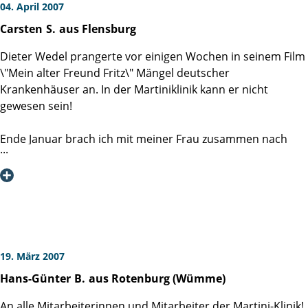
04. April 2007
Carsten
S.
aus Flensburg
Dieter Wedel prangerte vor einigen Wochen in seinem Film
\"Mein alter Freund Fritz\" Mängel deutscher
Krankenhäuser an. In der Martiniklinik kann er nicht
gewesen sein!
Ende Januar brach ich mit meiner Frau zusammen nach
Hamburg auf,
um mich durch ein Gespräch mit Herrn Professor Dr.
Huland über die Martiniklinik zu informieren. Im Hinterkopf
hatte ich allerdings gehofft, meinen zu 70% feststehenden
Entschluss, mich aufgrund des vorhandenen Vertauens zu
einem Operateur meiner Heimatstadt in einer anderen
Klinik operieren zu lassen, bestätigen zu können. Einen
19. März 2007
Vergleich wollte ich gerne haben, aber unpersönliche
Hans-Günter
B.
aus Rotenburg (Wümme)
Massenabfertigung hatte ich erwartet.
Bereits beim Betreten der Martiniklinik zerstreuten
An alle Mitarbeiterinnen und Mitarbeiter der Martini-Klinik!