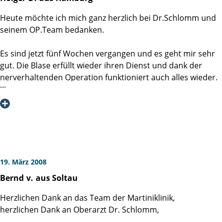
Diese Behandlung, diese Betreuung, diese Fürsorge und
Heute möchte ich mich ganz herzlich bei Dr.Schlomm und
diese Kompetenz eines jeden Einzelnen in seiner Funktion
seinem OP.Team bedanken.
ist hervorragend! Ein überaus großartiges, erfolgreiches
Team!
Es sind jetzt fünf Wochen vergangen und es geht mir sehr
gut. Die Blase erfüllt wieder ihren Dienst und dank der
Vielen, vielen herzlichen Dank Ihnen allen.
nerverhaltenden Operation funktioniert auch alles wieder.
Auch möchte ich mich bedanken bei dem Pflege-und
Albert Steinacker und Frau
Service-Personal das immer sehr zuvor kommend und
freundlich war.
Durch meine Sehbehinderung habe ich doch öfters
Für Fragen gebe ich hier gerne meine Email-Adresse
genervt, aber dieses wurde mit viel Humor genommen.
bekannt: albert-steinacker@t-online.de
Dafür noch einmal Danke.
Weiterhin viel Erfolg ihr Holger Dieringer
19. März 2008
Bernd
v.
aus Soltau
Herzlichen Dank an das Team der Martiniklinik,
herzlichen Dank an Oberarzt Dr. Schlomm,