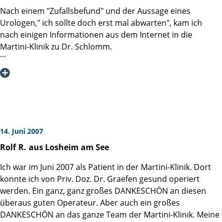
Nach einem "Zufallsbefund" und der Aussage eines
Urologen," ich sollte doch erst mal abwarten", kam ich
nach einigen Informationen aus dem Internet in die
Martini-Klinik zu Dr. Schlomm.
Nach dem ersten ausführlichen Vorgespräch hatte ich
sofort vollstes Vertrauen und fühlte mich in guten Händen.
Auch meine Ehefrau wurde in sämtliche Gespräche und
Voruntersuchungen mit einbezogen, wofür ich sehr
dankbar bin. Dieses Vertrauen zu Herrn Dr.Schlomm, so
wie zu seinem gesamten Team, hat mir während meines
Aufenthaltes vom 28.05.-03.06.07 sehr viel Kraft gegeben
14. Juni 2007
und einen angstfreien Aufenthalt ermöglicht. Da ich in
Rolf
R.
aus Losheim am See
meinem familiären Umfeld und im Bekannenkreis nicht der
einzige mit der Diagnose Protatakrebs bin und somit
Ich war im Juni 2007 als Patient in der Martini-Klinik. Dort
andere Krankheitsverläufe kenne, bin ich froh in der
konnte ich von Priv. Doz. Dr. Graefen gesund operiert
Martini-Klinik operiert worden zu sein, denn meine
werden. Ein ganz, ganz großes DANKESCHÖN an diesen
Operation ist bestens verlaufen und dafür hier noch einmal
überaus guten Operateur. Aber auch ein großes
vielen Dank an Herrn Dr. Schlomm.
DANKESCHÖN an das ganze Team der Martini-Klinik. Meine