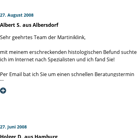
27. August 2008
Albert
S.
aus Albersdorf
Sehr geehrtes Team der Martiniklink,
mit meinem erschreckenden histologischen Befund suchte
ich im Internet nach Spezialisten und ich fand Sie!
Per Email bat ich Sie um einen schnellen Beratungstermin
:-) und ich bekam ihn umgehend.
Herr Dr. Schlomm führte mit mir und meiner Frau dieses
sehr ausführliche, gut verständliche Vorgespräch. Sofort
hatten wir das Gefühl hier sind wir in guten Händen.
Sehr erfolgreich führte dann Herr Dr. Schlomm die
27. Juni 2008
Operation bei mir durch. Vielen herzlichen Dank!
Holger
D.
aus Hamburg