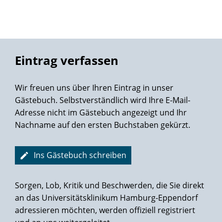
und auch die Menschlichkeit kam nicht zu kurz.
Joachim Rohlfs
Nach der Operation erhält man die beste Unterstützung,
die man sich nur wünschen kann.
Eintrag verfassen
Das Gesamtpaket trägt naturgemäß zum schnellen
Heilerfolg bei. Das man bereits nach 5-6 Tagen nach der
Wir freuen uns über Ihren Eintrag in unser
Operation entlassen wird, konnte ich mir einfach nicht
Gästebuch. Selbstverständlich wird Ihre E-Mail-
vorstellen. Aber an dem Entlassungstag habe ich mich
Adresse nicht im Gästebuch angezeigt und Ihr
super gefühlt und diesen Tag nach einem kleinen
Nachname auf den ersten Buchstaben gekürzt.
Spaziergang durch Eppendorf mit einem leckeren
Abendessen bei einem Italiener abgeschlossen. Auch die
folgenden Tage in Hamburg habe ich trotz des Beinbeutels
Ins Gästebuch schreiben
noch genossen.
Sorgen, Lob, Kritik und Beschwerden, die Sie direkt
Meine Erwartungen wurden bei weitem übertroffen. Für
an das Universitätsklinikum Hamburg-Eppendorf
mich war es einfach die richtige Entscheidung und ich kann
adressieren möchten, werden offiziell registriert
nur jeden die Martini-Klinik empfehlen.