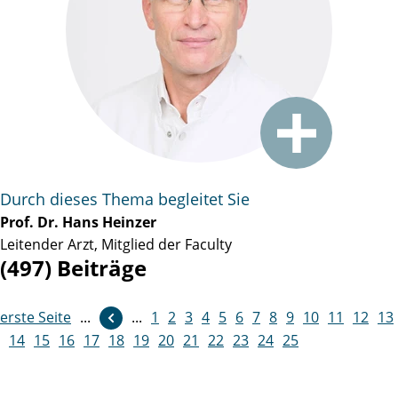
Durch dieses Thema begleitet Sie
Prof. Dr. Hans Heinzer
Leitender Arzt, Mitglied der Faculty
(497) Beiträge
erste Seite
...
...
1
2
3
4
5
6
7
8
9
10
11
12
13
14
15
16
17
18
19
20
21
22
23
24
25