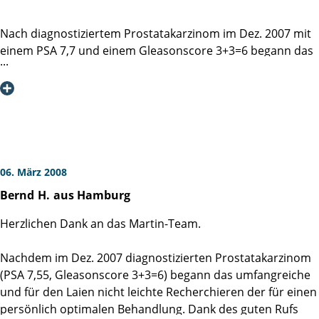
Nach diagnostiziertem Prostatakarzinom im Dez. 2007 mit
einem PSA 7,7 und einem Gleasonscore 3+3=6 begann das
große Recherchieren für eine optimale Lösung.
Nach einem 2-stündigem Vorgespräch mit dem Oberarzt
Herrn Dr. Schlomm, war für mich klar, daü die
vorgeschlagene Prostataektonomie die besten
Heilungschancen erwarten läßt.
Am 14.02.2008 wurde die OP von Herrn Dr. Schlomm so
erfolgreich durchgeführt, daß alle Nerven erhalten bleiben
06. März 2008
konnten.
Bernd
H.
aus Hamburg
Nach Entfernung des Katheders am 26.02. war von
Inkontinenz keine Rede mehr, so das auf Vorlagen völlig
Herzlichen Dank an das Martin-Team.
verzichtet werden konnte.
Nachdem im Dez. 2007 diagnostizierten Prostatakarzinom
Bei dem gesamten Team der Martiniklinik möchte ich mich,
(PSA 7,55, Gleasonscore 3+3=6) begann das umfangreiche
auch im Namen meiner Frau ,recht herzlich für die
und für den Laien nicht leichte Recherchieren der für einen
umfassende Betreuung und Pflege bedanken.
persönlich optimalen Behandlung. Dank des guten Rufs