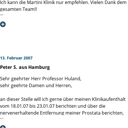
Schwestern/Pflegern bis zu den Ärzten scheint nur einem
Ich kann die Martini Klinik nur empfehlen. Vielen Dank dem
Ziel dienen zu wollen -den Patienten die bestmögliche
Herzlichen Dank dem gesamten Team!
gesamten Team!!
Pflege und Versorgung zukommen zu lassen. Dafür danke
ich der Martiniklinik von ganzem Herzen, auch im Namen
Hans-G. Brockmann Rotenburg (Wümme)
meiner Frau (die Besucher genießen ebenso die besondere
Atmosphäre dieses Hauses). Die Martiniklinik ist
zukunftsweisend.
13. Februar 2007
Peter
S.
aus Hamburg
Sehr geehrter Herr Professor Huland,
sehr geehrte Damen und Herren,
an dieser Stelle will ich gerne über meinen Klinikaufenthalt
vom 18.01.07 bis 23.01.07 berichten und über die
nervenerhaltende Entfernung meiner Prostata berichten,
weil bei Gewebsproben Tumor nachgewiesen wurde.
Meine Frau und ich wurden von Herrn Professor Huland