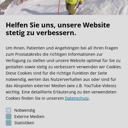
Helfen Sie uns, unsere Website
Oh what a ride!
stetig zu verbessern.
Um Ihnen, Patienten und Angehörigen bei all Ihren Fragen
Wir bekommen ja viele tolle Gästebucheinträge,
zum Prostatakrebs die richtigen Informationen zur
aber dieser ist doch sehr ungewöhnlich.
Verfügung zu stellen und unsere Website optimal für Sie zu
gestalten sowie stetig zu verbessern verwenden wir Cookies.
Diese Cookies sind für die richtige Funktion der Seite
0:40 Minuten
notwendig, werten das Nutzerverhalten aus oder sind für
das Abspielen externer Medien (wie z.B. YouTube-Videos)
wichtig. Eine detaillierte Erläuterung zu den verwendeten
Cookies finden Sie in unserem
Datenschutz
.
Notwendig
Externe Medien
Statistiken