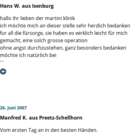
Dem gesamten Team der Martiniklinik wünsche ich
Hans
W.
aus Isenburg
weiterhin viel Erfolg und Anerkennung auf Ihrem Weg
zur internationalen Spitze auf Ihrem Sektor
hallo ihr lieben der martini klinik
ich möchte mich an dieser stelle sehr herzlich bedanken
fur all die fürsorge, sie haben es wirklich leicht für mich
Udo Kürbel
gemacht, eine solch grosse operation
ohne angst durchzustehen, ganz besonders bedanken
möchte ich natürlich bei
herrn dr. schlomm
ich werde am montag 2.7. exakt 6 wochen nach der op
wieder meinen beruf ausüben.
alles liebe ihr hans wilke und fam.
26. Juni 2007
Manfred
K.
aus Preetz-Schellhorn
Vom ersten Tag an in den besten Händen.