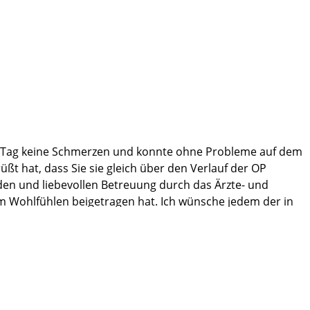
ten Tag keine Schmerzen und konnte ohne Probleme auf dem
t hat, dass Sie sie gleich über den Verlauf der OP
nden und liebevollen Betreuung durch das Ärzte- und
um Wohlfühlen beigetragen hat. Ich wünsche jedem der in
, hat mir sehr gut getan. Dort habe ich mehrere
ni Klinik jedem weiterempfehlen.