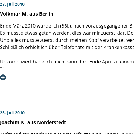
27. Juli 2010
Volkmar
M.
aus Berlin
Ende März 2010 wurde ich (56J.), nach vorausgegangener Bio
Es musste etwas getan werden, dies war mir zuerst klar. Do
Und alles musste zuerst durch meinen Kopf verarbeitet we
Schließlich erhielt ich über Telefonate mit der Krankenkass
Unkompliziert habe ich mich dann dort Ende April zu ei
an dieser Hamburger Klinik überzeugen. Ich entschied mich
Da es wohl für eine solche Operation nie den richtigen Zei
dass ich vor der Operation erst noch meinen schon sehr la
Nicht unbedingt mutig und in freudiger Krankenhaus-Aufe
an das Martini-Klinikum nach Hamburg gefahren. Meine Frau
Partner zur Seite und man war an der Klinik gut darauf einge
25. Juli 2010
Joachim
K.
aus Norderstedt
Bei der Aufnahme auf Station 3 spürte ich sofort die Freu
der Aufenthaltsraum war sehr liebevoll in diesem Stil gesta