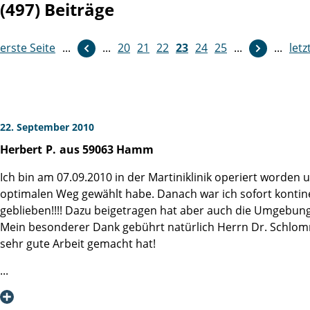
(497) Beiträge
erste Seite
...
...
weiter
20
21
22
23
24
25
...
...
letz
22. September 2010
Herbert
P.
aus 59063 Hamm
Ich bin am 07.09.2010 in der Martiniklinik operiert worden
optimalen Weg gewählt habe. Danach war ich sofort kontin
geblieben!!!! Dazu beigetragen hat aber auch die Umgebung
Mein besonderer Dank gebührt natürlich Herrn Dr. Schlomm,
sehr gute Arbeit gemacht hat!
Danke noch einmal an alle!
Herbert P.