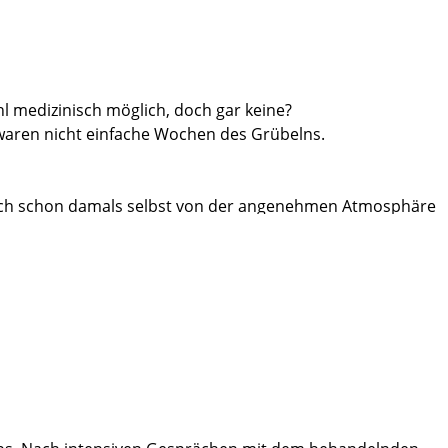
hl medizinisch möglich, doch gar keine?
waren nicht einfache Wochen des Grübelns.
mich schon damals selbst von der angenehmen Atmosphäre
 Schlomm für eine Operation am Martini-Klinikum.
 die Behandlung so gelegt werden konnte,
haupt ersten Krankenhausaufenthalt
Patienten hatten zur Einweisung ihre
uchte man nicht vermissen, denn