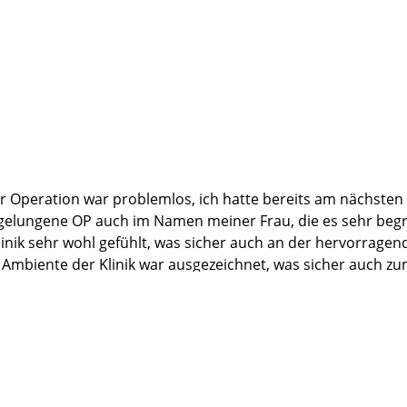
der Operation war problemlos, ich hatte bereits am nächs
gelungene OP auch im Namen meiner Frau, die es sehr begrüß
Klinik sehr wohl gefühlt, was sicher auch an der hervorrage
s Ambiente der Klinik war ausgezeichnet, was sicher auch z
 Auch die Anschulßreha in der Hamm Klinik in St-Peter-Ording
urden und habe nur Lobeshymnen gehört. Ich werde die Marti
kbarkeit mit vielen Grüßen aus Berlin