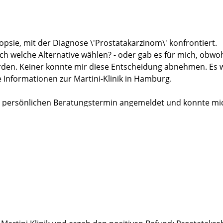
psie, mit der Diagnose \'Prostatakarzinom\' konfrontiert.
ch welche Alternative wählen? - oder gab es für mich, obwo
rden. Keiner konnte mir diese Entscheidung abnehmen. Es 
e Informationen zur Martini-Klinik in Hamburg.
nem persönlichen Beratungstermin angemeldet und konnte 
 schließlich nach der sachkundigen Beratung von Herrn Dr.
tpunkt gibt, war es mir sehr angenehm, dass der Termin für
nge geplanten Urlaub gestalten konnte.
nthalts-Stimmung bin ich dann am 24. Juni zu meinem über
 begleitete mich - und wie ich sehen konnte, auch andere 
stellt.
ndlichkeit - und auch die aktuelle Fußball-WM-Stimmung bra
ltet worden.