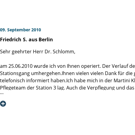
22.09.2010
09. September 2010
Friedrich
S.
aus Berlin
Sehr geehrter Herr Dr. Schlomm,
am 25.06.2010 wurde ich von Ihnen operiert. Der Verlauf 
Stationsgang umhergehen.Ihnen vielen vielen Dank für die 
telefonisch informiert haben.Ich habe mich in der Martini 
Pflegeteam der Station 3 lag. Auch die Verpflegung und da
dieser Situation ist, dass er von der Martiniklinik erfährt.
Mitpatienten getroffen,die auch in Ihrer Klinik operiert w
Bis zur Nachunteruntersuchung verbleibe ich in großer Dan
Friedrich S.