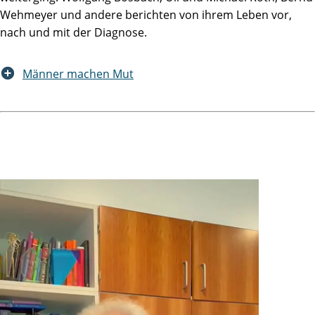
waren, durchführen zu lassen. Das Essen selber hat mir
Wehmeyer und andere berichten von ihrem Leben vor,
immer sehr gut geschmeckt. So behielt Herr Professor Dr.
nach und mit der Diagnose.
Schlomm, der mich, wie sein Vertreter auch, regelmäßig
einmal am Tag besuchte, recht: „ Ab dem zweiten Tag nach
Männer machen Mut
der Op ist es im Grunde nur noch ein Hotelaufenthalt.“
Am folgenden Sonntag, also am sechsten Tag nach der
Operation, wurde mir der Katheter schmerzfrei gezogen
und alles lief wieder in gewohnten Bahnen. Am Tag darauf,
dem 30.09.2013, wurde ich nach einem ausführlichen
Abschlussgespräch und versorgt mit der Entlassungs- und
Nachsorge-Mappe, sowie einer Anleitung zur
Beckenboden-Gymnastik aus der Martini-Klinik entlassen.
Wieder einen Tag später teilte mir Frau Dr. Nagaraj mit,
dass die Feinschnitt-Untersuchung der Prostata die
Prognose von Herrn Professor Dr. Schlomm bestätigt habe
und ich als geheilt gelte. Vor mir lagen nun drei Wochen
Herbstferien, die ich zur Genesung nutzte, um am
21.10.2013 wieder zur Schule zu gehen. Bis heute habe ich