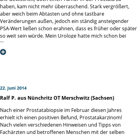
haben, kam nicht mehr überraschend. Stark vergrößert,
Ich kann diese Spezialklinik betroffenen Patienten aufgrund
Zwei Wochen nach meiner Operation fühle ich mich
aber weich beim Abtasten und ohne tastbare
meiner Erfahrungen aus voller Überzeugung
gesundheitlich schon wieder sehr wohl. Inkontinenz hat es
Veränderungen außen, jedoch ein ständig ansteigender
weiterempfehlen.
bei mir vom ersten Tag nach dem Ziehen des Katheters
PSA-Wert ließen schon erahnen, dass es früher oder später
schon nicht gegeben. Die Narben verheilen gut.
so weit sein würde. Mein Urologe hatte mich schon bei
früheren Gesprächen auf die Martini-Klinik aufmerksam
Die Martini-Klink kann ich uneingeschränkt empfehlen.
gemacht und gesagt, er selbst würde sich nur dort
operieren lassen obwohl er selbst mit hiesigen
Prostatazentren zusammen arbeitet. Der Stuttgarter Raum
ist ja auch nicht gerade medizinisches Niemandsland.
Wenn man genügend Zeit hat, sich gedanklich auf die
Situation vorzubereiten, ist der Schritt zur Umsetzung
22. Juni 2014
dann auch nicht mehr weit. Nach dem ersten Termin in der
Ralf
P.
aus Nünchritz OT Merschwitz (Sachsen)
Martini-Klinik war meiner Frau und mir klar, dass die
Operation hier statt finden würde. Der erste Eindruck war
Nach einer Prostatabiopsie im Februar diesen Jahres
schon sehr positiv, das Beratungsgespräch brachte keine
erhielt ich einen positiven Befund, Prostatakarzinom!
neuen Erkenntnisse, die mein Urologe nicht schon vorher
Nach vielen verschiedenen Hinweisen und Tipps von
angesprochen hatte, so war es nur noch eine Frage der
Fachärzten und betroffenen Menschen mit der selben