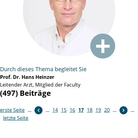
Durch dieses Thema begleitet Sie
Prof. Dr. Hans Heinzer
Leitender Arzt, Mitglied der Faculty
(497) Beiträge
erste Seite
...
...
14
weiter
15
16
17
18
19
20
...
...
letzte Seite