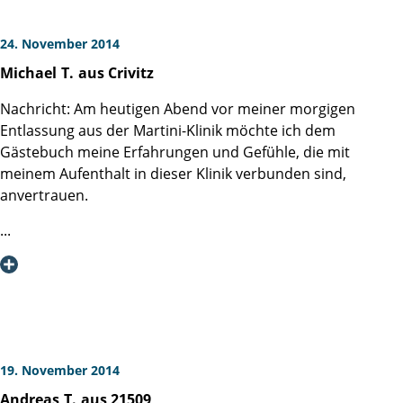
24. November 2014
Michael
T.
aus Crivitz
Nachricht: Am heutigen Abend vor meiner morgigen
Entlassung aus der Martini-Klinik möchte ich dem
Gästebuch meine Erfahrungen und Gefühle, die mit
meinem Aufenthalt in dieser Klinik verbunden sind,
anvertrauen.
Erblich vorbelastet habe ich mich seit über 10 Jahren
regelmäßig von meinem Urologen, Dr. Kostelnik, in
Schwerin untersuchen lassen und Ende Oktober erfahren,
dass eine Gewebeprobe entnommen werden müsste.
Obwohl ich mich in der Vergangenheit bewusst nicht weiter
mit meiner vererbten „Bürde“ beschäftigt hatte, habe ich
19. November 2014
hier und da über die Medien erfahren, dass es eine
Andreas
T.
aus 21509