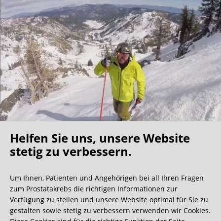
Helfen Sie uns, unsere Website
Oh what a ride!
stetig zu verbessern.
Um Ihnen, Patienten und Angehörigen bei all Ihren Fragen
Wir bekommen ja viele tolle Gästebucheinträge,
zum Prostatakrebs die richtigen Informationen zur
aber dieser ist doch sehr ungewöhnlich.
Verfügung zu stellen und unsere Website optimal für Sie zu
gestalten sowie stetig zu verbessern verwenden wir Cookies.