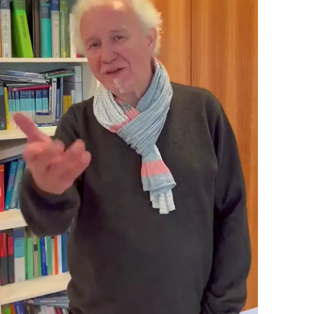
krankheitshalber nicht einen Tag fehlen müssen, die
Kontinenz war immer gut und ist heute nicht anders als vor
der Operation. Inzwischen hatte ich zwei
Nachsorgetermine, bei denen jeweils einen PSA-Wert von
0,01 gemessen wurde. „Mit diesem Befund“, so mein neuer
Hausarzt „können Sie hundert Jahre alt werden, wenn Sie
möchten.“ Welch eine wunderbare Perspektive!
Zusammenfassend sei gesagt: Ich wünsche niemandem die
Diagnose „Prostata-Krebs“, aber allen, die sich damit
auseinandersetzen müssen, eine Beratung und
Behandlung in der Martini-Klink, weil hier ärztliche
Operationskunst und Empathie gegenüber dem Patienten
auf höchstem Niveau eine Einheit bilden. Meines Erachtens
bleibt diese Aussage auch noch richtig, wenn der Abstand
zwischen Heimatort und Hamburg-Eppendorf groß ist,
denn einerseits gibt es Hotels als Unterkunft für nahe
Angehörige und andererseits sollte man in einer