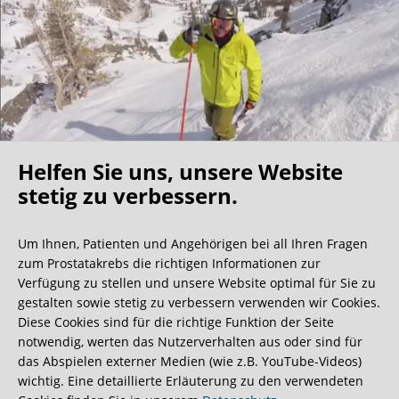
Helfen Sie uns, unsere Website
Oh what a ride!
stetig zu verbessern.
Um Ihnen, Patienten und Angehörigen bei all Ihren Fragen
Wir bekommen ja viele tolle Gästebucheinträge,
zum Prostatakrebs die richtigen Informationen zur
aber dieser ist doch sehr ungewöhnlich.
Verfügung zu stellen und unsere Website optimal für Sie zu
gestalten sowie stetig zu verbessern verwenden wir Cookies.
Diese Cookies sind für die richtige Funktion der Seite
0:40 Minuten
notwendig, werten das Nutzerverhalten aus oder sind für
das Abspielen externer Medien (wie z.B. YouTube-Videos)
wichtig. Eine detaillierte Erläuterung zu den verwendeten