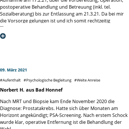
postoperative Behandlung und Betreuung (inkl. tel.
Mit aufrichtigem Dank und tiefster Anerkennung, Kraft und
Sozialberatung) bis zur Entlassung am 21.3.21. Da bei mir
Mut an alle, die den Weg noch vor sich haben, Wolfgang S.
die Vorsorge gelungen ist und ich somit rechtzeitig
aus Aalen
prostatektomiert werden konnte, wage ich zu hoffen, dass
ich diesbezüglich geheilt bin.
Frau Prof. Tilki gilt das Lob und mein Dank für die akkurate
Operation nach der da Vinci-Methode, denn ich hatte kaum
Schmerzen, war binnen einer Woche nach dem
Katheterziehen weitgehend kontinent und sexuell
09. März 2021
ermutigend reagibel. Sie sprach sachlich, klar und kurz
Aufenthalt
Psychologische Begleitung
Weite Anreise
angebunden mit mir (2 x 5 Min).
Besonders danken möchte ich auch dem Pflegeteam
Norbert
H.
aus Bad Honnef
(insbesondere Frau Köster, der Stationsleiterin, Frau Negri
Nach MRT und Biopsie kam Ende November 2020 die
und Herrn Helms) für ihren kompetenten und
Diagnose: Prostatakrebs. Hatte sich über Monaten am
empathischen Einsatz.
Horizont angekündigt; PSA-Screening. Nach erstem Schock
Eigentlich wollte ich, fit wie ich vor der OP war, nach 4
wurde klar, operative Entfernung ist die Behandlung der
Wochen wieder arbeiten. Die vierstündige OP hat an
Wahl.