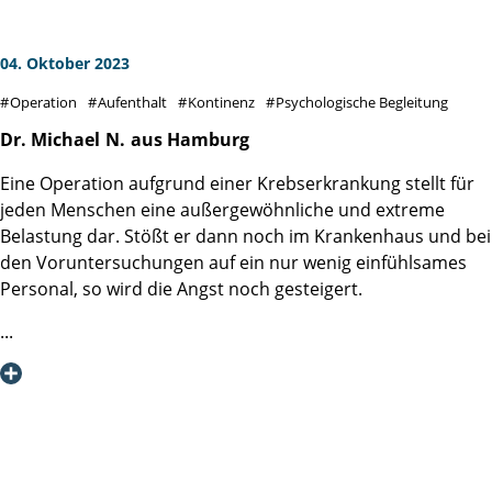
weiterempfehlen.
wurden.
Vielen lieben Dank für alles.
04. Oktober 2023
Kay St.
Operation
Aufenthalt
Kontinenz
Psychologische Begleitung
Dr. Michael
N.
aus Hamburg
Eine Operation aufgrund einer Krebserkrankung stellt für
jeden Menschen eine außergewöhnliche und extreme
Belastung dar. Stößt er dann noch im Krankenhaus und bei
den Voruntersuchungen auf ein nur wenig einfühlsames
Personal, so wird die Angst noch gesteigert.
Genau gegenteilige Erfahrungen habe ich bei meiner
Aufnahme in der Martini Klinik in Eppendorf gemacht !!!!!
Von allen MitarbeiterInnen, mit denen ich vor meiner
Prostata-Operation in Kontakt trat, wurde ich sehr
freundlich und kompetent eingewiesen und behandelt.