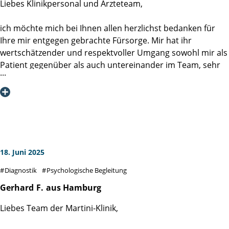
Liebes Klinikpersonal und Ärzteteam,
ich möchte mich bei Ihnen allen herzlichst bedanken für
Ihre mir entgegen gebrachte Fürsorge. Mir hat ihr
wertschätzender und respektvoller Umgang sowohl mir als
Patient gegenüber als auch untereinander im Team, sehr
gut gefallen. Optimismus und Zuversicht tragen in dieser
Situation sehr dazu bei, dass man als Betroffener guter
Hoffnung bleibt.
Die Informationen und Empfehlungen auf der Klinik
Homepage haben mir und meiner Ehefrau geholfen,
unsere Sorgen und Ängste wesentlich zu minimieren.
Auch die direkten Gespräche mit den Ärzten waren immer
18. Juni 2025
sachlich und positiv optimistisch.
Diagnostik
Psychologische Begleitung
Die 6 OP-Vorbereitungskurse kann ich jedem nur ans Herz
Gerhard
F.
aus Hamburg
legen. Die Fragen und Gespräche waren sehr hilfreich
Liebes Team der Martini-Klinik,
(https://www.martini-klinik.de/therapie/op-
vorbereitungskurs).