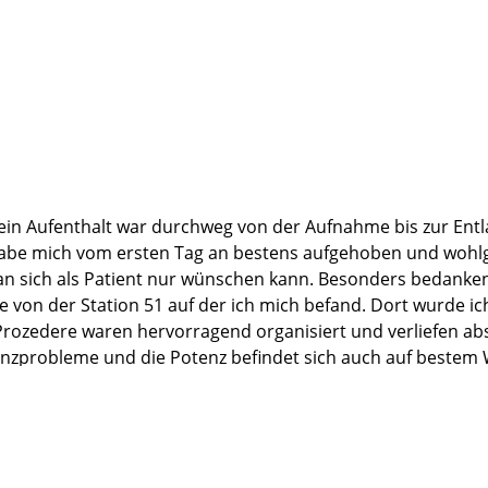
inen Tag später statt und verlief erfolgreich. Ein großes L
r ( Krankenschwestern/ Ärzte/ Reinigungskräfte usw.) kenne
lich zu gestalten.
n Krankenhaus, geprägt von Hektik und Lärm, zu sein.
rund.
mein Aufenthalt war durchweg von der Aufnahme bis zur Entl
onen 3 bis 5 gesprochen. Jeder war der gleichen Meinung wie
habe mich vom ersten Tag an bestens aufgehoben und wohlge
 normalen KKH, bedingt durch ein super spezialisiertes Är
man sich als Patient nur wünschen kann. Besonders bedanken
e von der Station 51 auf der ich mich befand. Dort wurde i
rozedere waren hervorragend organisiert und verliefen ab
enzprobleme und die Potenz befindet sich auch auf bestem W
he Arbeit. Für die professionelle medizinische Versorgung 
ie Klinik uneingeschränkt weiterempfehlen – wenn Klinik da