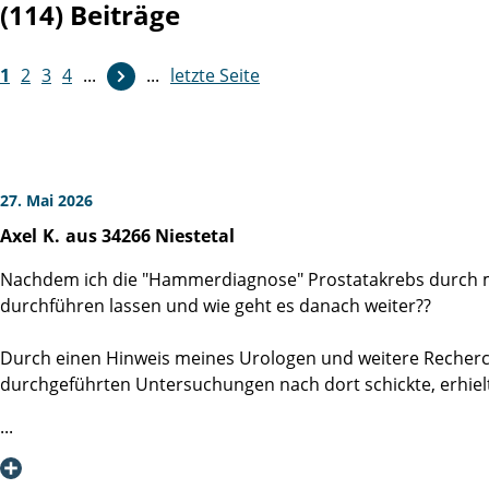
(114) Beiträge
1
2
3
4
...
...
letzte Seite
27. Mai 2026
Axel
K.
aus 34266 Niestetal
Nachdem ich die "Hammerdiagnose" Prostatakrebs durch mei
durchführen lassen und wie geht es danach weiter??
Durch einen Hinweis meines Urologen und weitere Recherche
durchgeführten Untersuchungen nach dort schickte, erhiel
Ich erhielt einen telefonischen Termin für ein Aufklärung
kontaktiert und über die OP aufgeklärt. Alle meine Fragen 