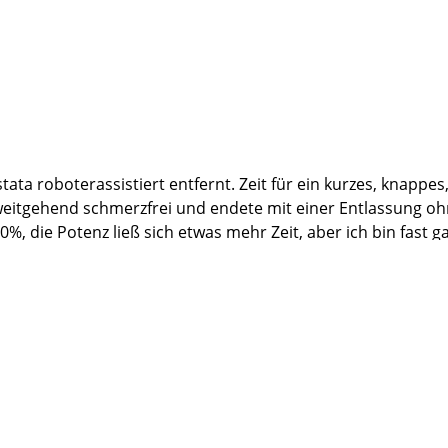
n(n) hat ja nur eine Prostata - und hoffe, dass alles so gut bl
tata roboterassistiert entfernt. Zeit für ein kurzes, knappes
weitgehend schmerzfrei und endete mit einer Entlassung oh
, die Potenz ließ sich etwas mehr Zeit, aber ich bin fast ga
f dauerhafte Krebsfreiheit hoffen.
ation,
iterleitung an den Herrn Professor,
t mich sanft, aber unwiderstehlich, in Narkose versetzt, viele
Schwestern Liane, Sandra, Antonia und Stefanie, sowie die 
er auch mal zwei) Glas Wein bekämpfen konnten,...also mir 
t wird, aber dieses geballte Fachwissen ist so einzigartig, 
verzichten.