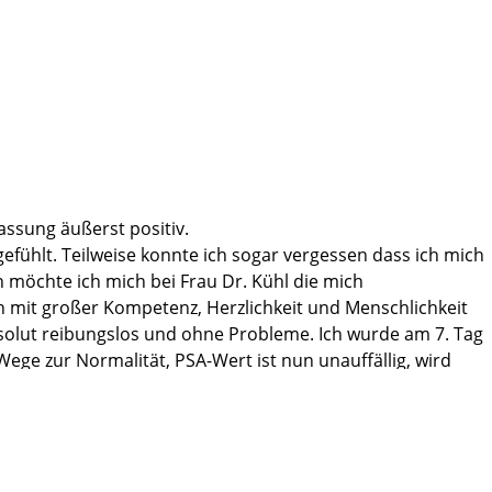
ob an meine Operateurin Frau Dr. Kühl, die noch aus dem OP
nlernen. Jeder war ausgesprochen freundlich und half auf
assung äußerst positiv.
 ich. In der Martini-Klinik sind die Chancen zum Erhalt der
fühlt. Teilweise konnte ich sogar vergessen dass ich mich
zteteam inkl. der angebotenen roboterunterstützenden
 möchte ich mich bei Frau Dr. Kühl die mich
ch mit großer Kompetenz, Herzlichkeit und Menschlichkeit
solut reibungslos und ohne Probleme. Ich wurde am 7. Tag
ege zur Normalität, PSA-Wert ist nun unauffällig, wird
und gleichzeitig menschliche und fürsorgliche Betreuung
nn Martini-Klinik-der Weg lohnt sich