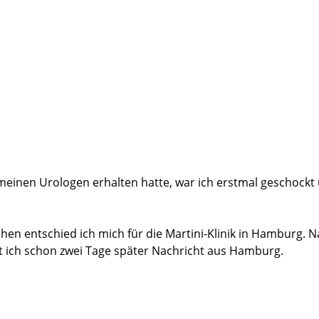
nen Urologen erhalten hatte, war ich erstmal geschockt u
n entschied ich mich für die Martini-Klinik in Hamburg. N
t ich schon zwei Tage später Nachricht aus Hamburg.
sgespräch in der kommenden Woche 13 Uhr. Exakt 7 Minuten 
wurden auf den Punkt fachkundig, empathisch und verständli