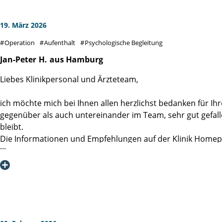
19. März 2026
Operation
Aufenthalt
Psychologische Begleitung
Jan-Peter
H.
aus Hamburg
Liebes Klinikpersonal und Ärzteteam,
ich möchte mich bei Ihnen allen herzlichst bedanken für I
gegenüber als auch untereinander im Team, sehr gut gefall
bleibt.
Die Informationen und Empfehlungen auf der Klinik Homep
Auch die direkten Gespräche mit den Ärzten waren immer sa
Die 6 OP-Vorbereitungskurse kann ich jedem nur ans Herz l
Auch die Vorab-Übungen für das Beckenbodentraining, haben
Es klingt an dieser Stelle eventuell ein wenig seltsam, doch
Die psychoonkologische Beratung und auch die Unterstützun