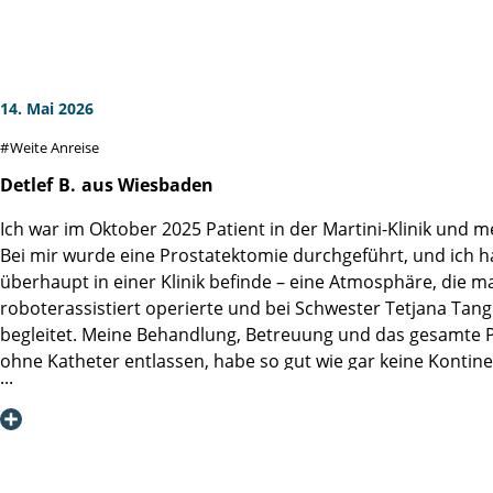
Der Aufenthalt selbst erfolgte ab dem 5. Mai. Die OP fand e
meine Frau über den Verlauf informierte.
Die nächsten Tage könnte ich viele der dortigen Mitarbeite
14. Mai 2026
seine Art, den Aufenthalt in der Klinik so angenehm wie mög
Weite Anreise
Man hatte eigentlich nie das Gefühl, in einem gewöhnliche
Hier steht die Genesung des Patienten absolut im Vorderg
Detlef
B.
aus Wiesbaden
Ich war im Oktober 2025 Patient in der Martini-Klinik und 
Ich habe natürlich auch mit den anderen Patienten der Stati
Bei mir wurde eine Prostatektomie durchgeführt, und ich 
Kontinenz und Potenz um ein Vielfaches höher als in einem
überhaupt in einer Klinik befinde – eine Atmosphäre, die 
schonenden Operationsmethode.
roboterassistiert operierte und bei Schwester Tetjana Tang
begleitet. Meine Behandlung, Betreuung und das gesamte P
Ich kann diese Klinik bedenkenlos empfehlen.
ohne Katheter entlassen, habe so gut wie gar keine Kontin
aber vierteljährlich kontrolliert.
Das gesamte Team der Martini-Klinik leistet außergewöhnlic
möchte ich meinen herzlichen Dank aussprechen. Ich kann d
Liebe Grüße Detlef B. aus Wiesbaden