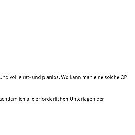
nd völlig rat- und planlos. Wo kann man eine solche OP
achdem ich alle erforderlichen Unterlagen der
vor 13 Uhr wurde ich durch einen der Professoren
ch erklärt.