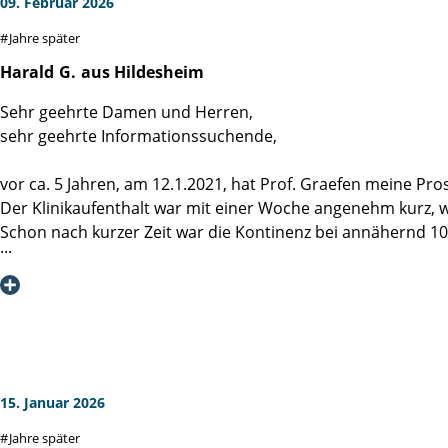
09. Februar 2026
Jahre später
Ich danke allen Beteiligten für dieses einmalige Erlebnis - Ma
Harald
G.
aus Hildesheim
Sehr geehrte Damen und Herren,
sehr geehrte Informationssuchende,
vor ca. 5 Jahren, am 12.1.2021, hat Prof. Graefen meine Pros
Der Klinikaufenthalt war mit einer Woche angenehm kurz, 
Schon nach kurzer Zeit war die Kontinenz bei annähernd 100%
Die regelmäßigen Nachsorgeuntersuchungen lassen mich au
Professor Graefen, vielen Dank für die hervorragende Oper
Frau Jark, vielen Dank für die freundliche Aufnahme und We
Frau Dr. v. Breunig, mittlerweile an anderer Stelle tätig, ha
Ein großes Dankeschön geht an das ganze Team, u.a. an die 
Und dass wir Patienten unsere Ängste abends mit einem (od
Ich bin sicher, dass auch woanders sehr gute Arbeit geleiste
15. Januar 2026
Versorgung und Unterbringung, im Fall des Falles niemand 
Jahre später