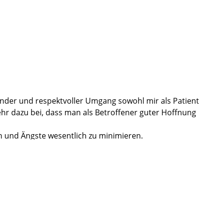
zender und respektvoller Umgang sowohl mir als Patient
ehr dazu bei, dass man als Betroffener guter Hoffnung
 und Ängste wesentlich zu minimieren.
://www.martini-klinik.de/therapie/op-vorbereitungskurs).
rtini-klinik.de/kraftpaket-start)
ild haben, hat mir ein wenig Trost gegeben.
empfunden (https://www.martini-klinik.de/ahb ).