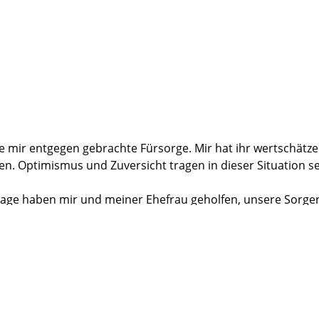
hre mir entgegen gebrachte Fürsorge. Mir hat ihr wertschät
en. Optimismus und Zuversicht tragen in dieser Situation s
age haben mir und meiner Ehefrau geholfen, unsere Sorgen
chlich und positiv optimistisch.
egen. Die Fragen und Gespräche waren sehr hilfreich (https
 mir nach meiner Entlassung sehr geholfen (https://www.ma
 das Wissen, dass hier alle Patienten ein ähnliches Krankenb
g zur Anschlussheilbehandlung habe ich als sehr hilfreich 