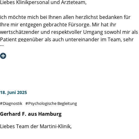
Liebes Klinikpersonal und Ärzteteam,
ich möchte mich bei Ihnen allen herzlichst bedanken für
Ihre mir entgegen gebrachte Fürsorge. Mir hat ihr
wertschätzender und respektvoller Umgang sowohl mir als
Patient gegenüber als auch untereinander im Team, sehr
gut gefallen. Optimismus und Zuversicht tragen in dieser
Situation sehr dazu bei, dass man als Betroffener guter
Hoffnung bleibt.
Die Informationen und Empfehlungen auf der Klinik
Homepage haben mir und meiner Ehefrau geholfen,
unsere Sorgen und Ängste wesentlich zu minimieren.
Auch die direkten Gespräche mit den Ärzten waren immer
18. Juni 2025
sachlich und positiv optimistisch.
Diagnostik
Psychologische Begleitung
Die 6 OP-Vorbereitungskurse kann ich jedem nur ans Herz
Gerhard
F.
aus Hamburg
legen. Die Fragen und Gespräche waren sehr hilfreich
Liebes Team der Martini-Klinik,
(https://www.martini-klinik.de/therapie/op-
vorbereitungskurs).