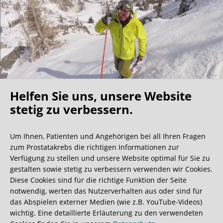
Helfen Sie uns, unsere Website
Oh what a ride!
stetig zu verbessern.
Um Ihnen, Patienten und Angehörigen bei all Ihren Fragen
Wir bekommen ja viele tolle Gästebucheinträge,
zum Prostatakrebs die richtigen Informationen zur
aber dieser ist doch sehr ungewöhnlich.
Verfügung zu stellen und unsere Website optimal für Sie zu
gestalten sowie stetig zu verbessern verwenden wir Cookies.
Diese Cookies sind für die richtige Funktion der Seite
0:40 Minuten
notwendig, werten das Nutzerverhalten aus oder sind für
das Abspielen externer Medien (wie z.B. YouTube-Videos)
wichtig. Eine detaillierte Erläuterung zu den verwendeten