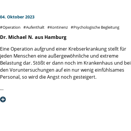
weiterempfehlen.
wurden.
Vielen lieben Dank für alles.
04. Oktober 2023
Kay St.
Operation
Aufenthalt
Kontinenz
Psychologische Begleitung
Dr. Michael
N.
aus Hamburg
Eine Operation aufgrund einer Krebserkrankung stellt für
jeden Menschen eine außergewöhnliche und extreme
Belastung dar. Stößt er dann noch im Krankenhaus und bei
den Voruntersuchungen auf ein nur wenig einfühlsames
Personal, so wird die Angst noch gesteigert.
Genau gegenteilige Erfahrungen habe ich bei meiner
Aufnahme in der Martini Klinik in Eppendorf gemacht !!!!!
Von allen MitarbeiterInnen, mit denen ich vor meiner
Prostata-Operation in Kontakt trat, wurde ich sehr
freundlich und kompetent eingewiesen und behandelt.