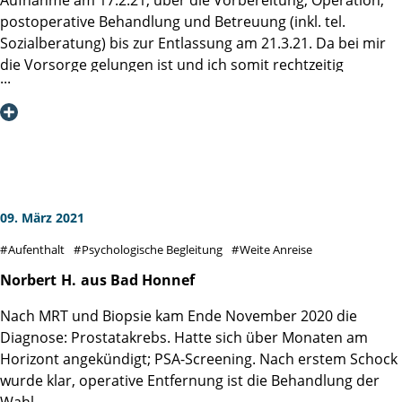
postoperative Behandlung und Betreuung (inkl. tel.
Mit aufrichtigem Dank und tiefster Anerkennung, Kraft und
Sozialberatung) bis zur Entlassung am 21.3.21. Da bei mir
Mut an alle, die den Weg noch vor sich haben, Wolfgang S.
die Vorsorge gelungen ist und ich somit rechtzeitig
aus Aalen
prostatektomiert werden konnte, wage ich zu hoffen, dass
ich diesbezüglich geheilt bin.
Frau Prof. Tilki gilt das Lob und mein Dank für die akkurate
Operation nach der da Vinci-Methode, denn ich hatte kaum
Schmerzen, war binnen einer Woche nach dem
Katheterziehen weitgehend kontinent und sexuell
09. März 2021
ermutigend reagibel. Sie sprach sachlich, klar und kurz
Aufenthalt
Psychologische Begleitung
Weite Anreise
angebunden mit mir (2 x 5 Min).
Besonders danken möchte ich auch dem Pflegeteam
Norbert
H.
aus Bad Honnef
(insbesondere Frau Köster, der Stationsleiterin, Frau Negri
Nach MRT und Biopsie kam Ende November 2020 die
und Herrn Helms) für ihren kompetenten und
Diagnose: Prostatakrebs. Hatte sich über Monaten am
empathischen Einsatz.
Horizont angekündigt; PSA-Screening. Nach erstem Schock
Eigentlich wollte ich, fit wie ich vor der OP war, nach 4
wurde klar, operative Entfernung ist die Behandlung der
Wochen wieder arbeiten. Die vierstündige OP hat an
Wahl.