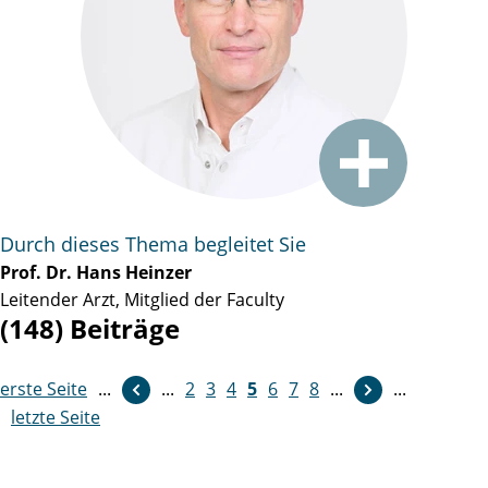
Durch dieses Thema begleitet Sie
Prof. Dr. Hans Heinzer
Leitender Arzt, Mitglied der Faculty
(148) Beiträge
erste Seite
...
weiter
...
2
3
4
5
6
7
8
...
...
letzte Seite