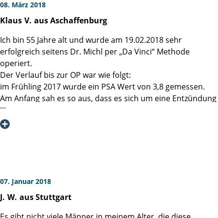
08. März 2018
Klaus
V.
aus Aschaffenburg
Ich bin 55 Jahre alt und wurde am 19.02.2018 sehr
erfolgreich seitens Dr. Michl per „Da Vinci“ Methode
operiert.
Der Verlauf bis zur OP war wie folgt:
im Frühling 2017 wurde ein PSA Wert von 3,8 gemessen.
Am Anfang sah es so aus, dass es sich um eine Entzündung
handeln könnte, also wurde Antibiotika verschrieben.
Nachdem der Wert weiter stieg (6,2) erfolgte ein MRT.
Resultat war ein Karzinom. Die anschließende Biopsie
bestätigte den Befund mit einem Gleason Wert 3+4. Im
Dezember war ich dann in der Martini-Klinik bei Prof. Dr.
Huland, der mir zu einer OP geraten hatte.
Termin war dann 2 Monate später. Diese Zeit konnte ich
07. Januar 2018
gut nutzen, um eine bessere Fitness zu erlangen. Ich habe
J.
W.
aus Stuttgart
3-mal pro Woche NordicWalken konsequent gemacht und
war zusätzlich in einer „Praxis für Physiotherapie“. Dort
Es gibt nicht viele Männer in meinem Alter, die diese