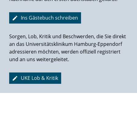
Michl wird übrigens sogar in der Rehaklinik in St. Peter-
Ording von jedem Arzt erkannt.
Ins Gästebuch schreiben
Großes Lob, viel Dank und aufrichtige Anerkennung für
Herrn Dr. Michl, der sich auch vor und nach der OP um
Sorgen, Lob, Kritik und Beschwerden, die Sie direkt
mich kümmerte.
an das Universitätsklinikum Hamburg-Eppendorf
Das gleiche gilt uneingeschränkt für das sehr freundliche,
adressieren möchten, werden offiziell registriert
kompetente und entgegenkommende Pflege- und
Hauspersonal.
und an uns weitergeleitet.
Sechs Tage nach der OP und weiteren acht Tagen habe ich
mir den Katheder ebenfalls in der Martini-Klinik ambulant
UKE Lob & Kritik
entfernen lassen. Auch hier alles bestens und sehr
einfühlsam und ohne Schmerzen.
Übrigens hatte und habe ich nur geringste
Belastungsinkontinenzen, das „andere“ geht schon,
allerdings nur trocken (muss man(n) und sie sich
gewöhnen) an der Festigkeit wird noch gearbeitet ☺.
Noch einmal Dank, Lob und Anerkennung für alle, vom
Empfang über das Pflege- und Hauspersonal, Herrn Dr.