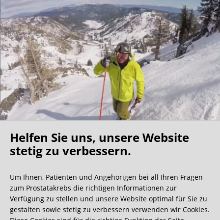
Helfen Sie uns, unsere Website
Oh what a ride!
stetig zu verbessern.
Um Ihnen, Patienten und Angehörigen bei all Ihren Fragen
Wir bekommen ja viele tolle Gästebucheinträge,
zum Prostatakrebs die richtigen Informationen zur
aber dieser ist doch sehr ungewöhnlich.
Verfügung zu stellen und unsere Website optimal für Sie zu
gestalten sowie stetig zu verbessern verwenden wir Cookies.