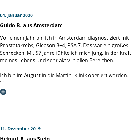
04. Januar 2020
Guido
B.
aus Amsterdam
Vor einem Jahr bin ich in Amsterdam diagnostiziert mit
Prostatakrebs, Gleason 3+4, PSA 7. Das war ein großes
Schrecken. Mit 57 Jahre fühlte ich mich jung, in der Kraft
meines Lebens und sehr aktiv in allen Bereichen.
Ich bin im August in die Martini-Klinik operiert worden.
Nicht dass die Qualität des niederländischen
Gesundheitswesen so schlecht ist. Aber es war mir völlig
klar, dass es bei einer Prostatektomie um Spezialisierung
handelt. Dafür bin ich nach Hamburg gereist, denn es war
mir klar, dass hier die beste Spezialisierung vorhanden ist.
Mann spürte gleich die große Erfahrung, die
11. Dezember 2019
Selbstverständlichkeit mit dem die Ärzte operieren. Als
Helmut
B.
aus Stein