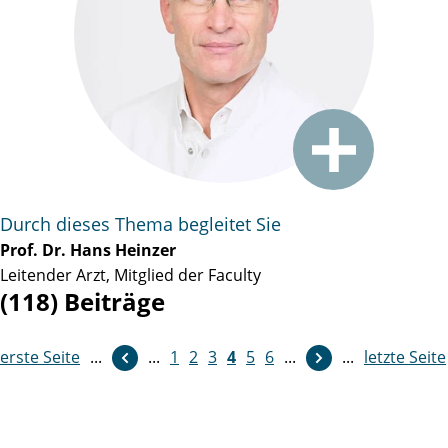
Durch dieses Thema begleitet Sie
Prof. Dr. Hans Heinzer
Leitender Arzt, Mitglied der Faculty
(118) Beiträge
erste Seite
...
weiter
...
1
2
3
4
5
6
...
...
letzte Seite