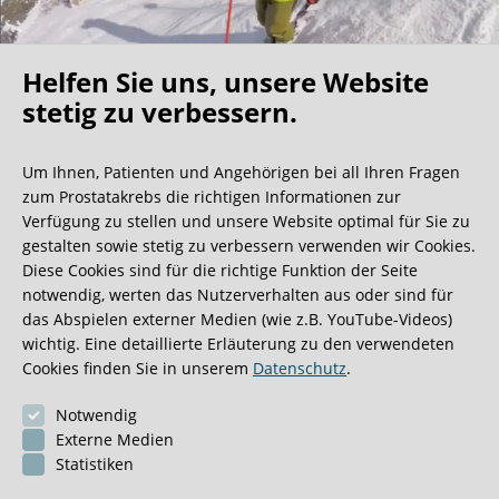
Helfen Sie uns, unsere Website
Oh what a ride!
stetig zu verbessern.
Um Ihnen, Patienten und Angehörigen bei all Ihren Fragen
Wir bekommen ja viele tolle Gästebucheinträge,
zum Prostatakrebs die richtigen Informationen zur
aber dieser ist doch sehr ungewöhnlich.
Verfügung zu stellen und unsere Website optimal für Sie zu
gestalten sowie stetig zu verbessern verwenden wir Cookies.
Diese Cookies sind für die richtige Funktion der Seite
0:40 Minuten
notwendig, werten das Nutzerverhalten aus oder sind für
das Abspielen externer Medien (wie z.B. YouTube-Videos)
wichtig. Eine detaillierte Erläuterung zu den verwendeten
Cookies finden Sie in unserem
Datenschutz
.
Notwendig
Externe Medien
Statistiken