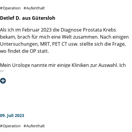
habe. Das Pflegeteam war freundlich, hilfsbereit,
Operation
Aufenthalt
kompetent und jederzeit ansprechbar.
Ein LEUCHTTURM der PFLEGE! Es hätte nicht besser sein
Detlef
D.
aus Gütersloh
können!
Als ich im Februar 2023 die Diagnose Prostata Krebs
bekam, brach für mich eine Welt zusammen. Nach einigen
Mein aufrichtiger Dank geht an die Oberärztin Frau Dr.
Untersuchungen, MRT, PET CT usw. stellte sich die Frage,
Valia Valeva und an das gesamte Team der Klinik.
wo findet die OP statt.
Hans-Karl K.
Mein Urologe nannte mir einige Kliniken zur Auswahl. Ich
Horn, Bad Meinberg
habe mich dann für die Martini-Klink in Hamburg
entschieden.
Das war eine gute Wahl, von der Aufnahme, die OP und die
Betreuung nach danach waren einfach nur klasse. Die OP
war am 23.06.2023. Man hatte das Gefühl, dass man als
Mensch und nicht als Nummer wahrgenommen wird. Auf
diesem Wege möchte ich mich bei allen bedanken.
09. Juli 2023
Operation
Aufenthalt
Es ist ist zwar noch ein langer Weg bis zur vollständigen