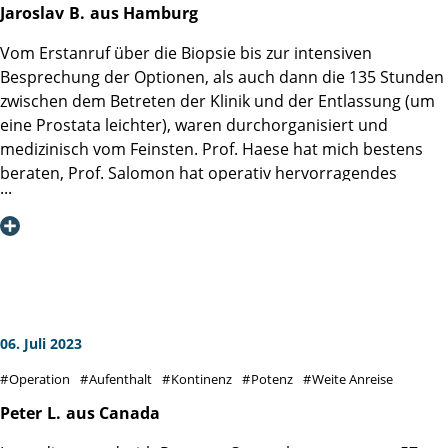
Genesung, der Anruf vom Professor an meine Frau mit der
Jaroslav
B.
aus Hamburg
Aussage "der kommt wieder auf die Beine" gibt mir Mut ….
Vom Erstanruf über die Biopsie bis zur intensiven
Besprechung der Optionen, als auch dann die 135 Stunden
zwischen dem Betreten der Klinik und der Entlassung (um
eine Prostata leichter), waren durchorganisiert und
medizinisch vom Feinsten. Prof. Haese hat mich bestens
beraten, Prof. Salomon hat operativ hervorragendes
geleistet und das Team von weiteren Ärzten und
Pflegekräften war rund um die Uhr extrem professionell,
hilfsbereit und Patientenorientiert.
Insbesondere als Hamburger war die Wahl für die Martini-
Klinik naheliegend und im Rückblick perfekt. Ich danke
Ihnen allen herzlichst, dass diese Episode meines Lebens
wohl nur sechs winzige Narben als Konsequenz hinterlässt!
06. Juli 2023
Operation
Aufenthalt
Kontinenz
Potenz
Weite Anreise
Peter
L.
aus Canada