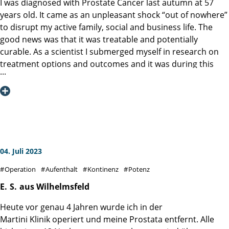
I was diagnosed with Prostate Cancer last autumn at 57
years old. It came as an unpleasant shock “out of nowhere”
to disrupt my active family, social and business life. The
good news was that it was treatable and potentially
curable. As a scientist I submerged myself in research on
treatment options and outcomes and it was during this
process I came across the Martini Klinik and in particular a
publication from the group detailing long term results for
prostatectomies for nearly 11,000 men. The data on
oncological outcome and functional outcomes was very
convincing, and as I did more research I was impressed by
the specialization model that the Klinik was built on
resulting in deep expertise and an emphasis on a robust
04. Juli 2023
quality assurance program. As I live in Canada it was a little
Operation
Aufenthalt
Kontinenz
Potenz
logistically daunting to plan a trip like this, but the
administration at the Klinik and UKE were fabulous so I
E.
S.
aus Wilhelmsfeld
made my decision and flew to Hamburg in February.
Heute vor genau 4 Jahren wurde ich in der
Professor Graefen (Maestro!) performed my procedure
Martini Klinik operiert und meine Prostata entfernt. Alle
using the DaVinci robot on Feb 23rd 2023.