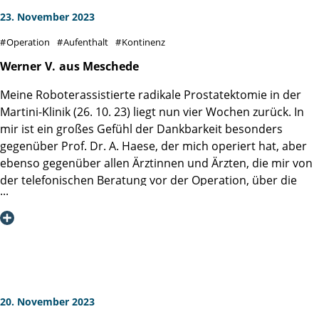
23. November 2023
Operation
Aufenthalt
Kontinenz
Werner
V.
aus Meschede
Meine Roboterassistierte radikale Prostatektomie in der
Martini-Klinik (26. 10. 23) liegt nun vier Wochen zurück. In
mir ist ein großes Gefühl der Dankbarkeit besonders
gegenüber Prof. Dr. A. Haese, der mich operiert hat, aber
ebenso gegenüber allen Ärztinnen und Ärzten, die mir von
der telefonischen Beratung vor der Operation, über die
Betreuung während des Aufenthaltes, bis hin zu
telefonischen Nachfragen begegnet sind.
Die pflegerische und menschlich feinfühlige Betreuung
durch die Krankenschwestern und Krankenpfleger auf der
Station 5 waren eine überraschend schöne Erfahrung. Mir
wurde soviel Mut und Vertrauen mitgegeben, daß ich
heute noch davon zehren kann. Alle schenken Zeit! Der
20. November 2023
Teamgeist der Klinik ist beeindruckend und läßt Patienten