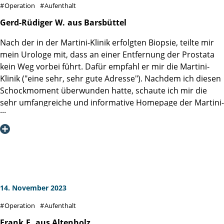
Operation
Aufenthalt
zu Partnern und Gästen werden. Dazu tragen nicht zuletzt
auch die gute Verpflegung und die Aufmerksamkeiten in
Gerd-Rüdiger
W.
aus Barsbüttel
der Lounge bei. Postoperative Beschwerden haben sich
Nach der in der Martini-Klinik erfolgten Biopsie, teilte mir
erstaunlich schnell zurückgebildet und ich bin guter
mein Urologe mit, dass an einer Entfernung der Prostata
Hoffnung auf eine vollständige Wiederherstellung auch der
kein Weg vorbei führt. Dafür empfahl er mir die Martini-
Kontinenz. Dazu trete ich jetzt noch die
Klinik ("eine sehr, sehr gute Adresse"). Nachdem ich diesen
Anschlußheilbehandlung an, die bereits am Tag der
Schockmoment überwunden hatte, schaute ich mir die
Operation von der Martini-Klinik in die Wege geleitet
sehr umfangreiche und informative Homepage der Martini-
wurde.
Klinik etwas genauer an und meldete mich zu einem
Beratungsgespräch an.
Dieses Gespräch führte Herr Prof. Dr. Haese ruhig und
sachlich durch. Alle meine mitgebrachten Fragen
vermochte er absolut souverän zu beantworten und
bestätigte (nach Durchsicht von MRT und CT) leider auch
die Diagnose meines Urologen, dass eine "radikale
14. November 2023
Prostatektomie" unvermeidlich sei. Im weiteren
Operation
Aufenthalt
Gesprächsverlauf informierte er mich ausführlich über
verschiedene Details sowie Verfahrens- bzw.
Frank
F.
aus Altenholz