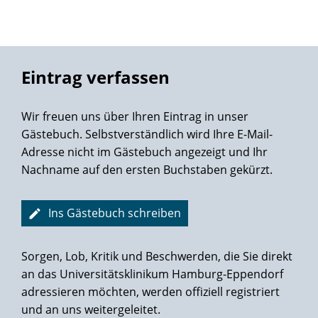
Stellvertretend seien hier Svetlana ( ich bin ihre Hände und
Füße für die nächsten 24 Stunden ) und Jonida genannt,
deren immer strahlende und fröhliche Gesichter nicht
unwesentlich zu meiner schnellen Gesundung beigetragen
haben.
Eintrag verfassen
Vielen Dank für alles,
Dr. med . D. Brandecker
Wir freuen uns über Ihren Eintrag in unser
Gästebuch. Selbstverständlich wird Ihre E-Mail-
Adresse nicht im Gästebuch angezeigt und Ihr
Nachname auf den ersten Buchstaben gekürzt.
Ins Gästebuch schreiben
Sorgen, Lob, Kritik und Beschwerden, die Sie direkt
an das Universitätsklinikum Hamburg-Eppendorf
adressieren möchten, werden offiziell registriert
und an uns weitergeleitet.