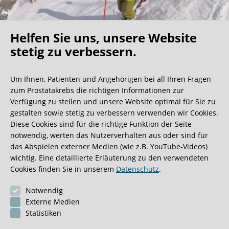
Helfen Sie uns, unsere Website
Oh what a ride!
stetig zu verbessern.
Um Ihnen, Patienten und Angehörigen bei all Ihren Fragen
Wir bekommen ja viele tolle Gästebucheinträge,
zum Prostatakrebs die richtigen Informationen zur
aber dieser ist doch sehr ungewöhnlich.
Verfügung zu stellen und unsere Website optimal für Sie zu
gestalten sowie stetig zu verbessern verwenden wir Cookies.
Diese Cookies sind für die richtige Funktion der Seite
0:40 Minuten
notwendig, werten das Nutzerverhalten aus oder sind für
das Abspielen externer Medien (wie z.B. YouTube-Videos)
wichtig. Eine detaillierte Erläuterung zu den verwendeten
Cookies finden Sie in unserem
Datenschutz
.
Notwendig
Externe Medien
Statistiken