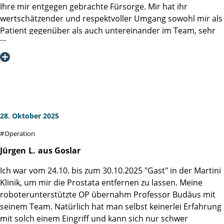
Ihre mir entgegen gebrachte Fürsorge. Mir hat ihr
hervorragenden Behandlung konnte ich am 12. April 2026
wertschätzender und respektvoller Umgang sowohl mir als
die Klinik ohne Inkontinenzprobleme verlassen, wofür ich
Patient gegenüber als auch untereinander im Team, sehr
Prof. Dr. Salomon und seinem Team von Herzen dankbar
gut gefallen. Optimismus und Zuversicht tragen in dieser
bin. In solch einer Klinik bin ich als Kassenpatient noch nie
Situation sehr dazu bei, dass man als Betroffener guter
behandelt worden.
Hoffnung bleibt.
Die Informationen und Empfehlungen auf der Klinik
Homepage haben mir und meiner Ehefrau geholfen,
unsere Sorgen und Ängste wesentlich zu minimieren.
Auch die direkten Gespräche mit den Ärzten waren immer
28. Oktober 2025
sachlich und positiv optimistisch.
Operation
Die 6 OP-Vorbereitungskurse kann ich jedem nur ans Herz
Jürgen
L.
aus Goslar
legen. Die Fragen und Gespräche waren sehr hilfreich
Ich war vom 24.10. bis zum 30.10.2025 "Gast" in der Martini
(https://www.martini-klinik.de/therapie/op-
Klinik, um mir die Prostata entfernen zu lassen. Meine
vorbereitungskurs).
roboterunterstützte OP übernahm Professor Budäus mit
Auch die Vorab-Übungen für das Beckenbodentraining,
seinem Team. Natürlich hat man selbst keinerlei Erfahrung
haben mir nach meiner Entlassung sehr geholfen
mit solch einem Eingriff und kann sich nur schwer
(https://www.martini-klinik.de/kraftpaket-start)