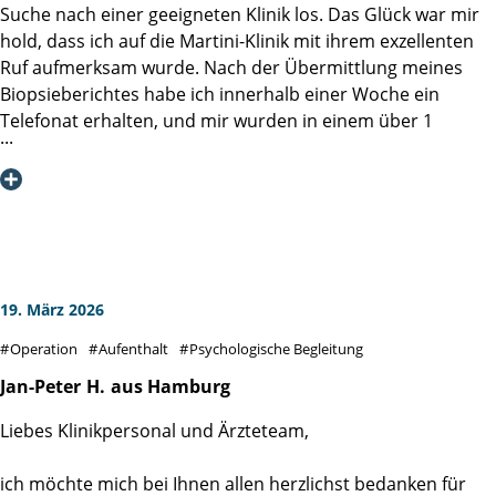
Dr. G. Grübler
Suche nach einer geeigneten Klinik los. Das Glück war mir
Katheters sofort kontinent war. Das hat mir persönlich
hold, dass ich auf die Martini-Klinik mit ihrem exzellenten
sehr viel Sicherheit und Zuversicht gegeben.
Ruf aufmerksam wurde. Nach der Übermittlung meines
Biopsieberichtes habe ich innerhalb einer Woche ein
Ich möchte vor allem anderen jüngeren Betroffenen Mut
Telefonat erhalten, und mir wurden in einem über 1
machen: Auch wenn die Diagnose erst einmal ein Schock
Stunde dauernden Beratungsgespräch alle Fragen
ist – hier ist man in den besten Händen.
vollumfänglich beantwortet. Am 1. April 2026 wurde mir
von Prof. Dr. Salomon per da Vinci Roboter die Prostata
Vielen Dank für alles!
entfernt. Ich habe mich vom ersten Moment in dieser Klinik
gut aufgehoben gefühlt. Auch das Team der Station 4.1 hat
sich rührend um mich bemüht.
Meine Frau wurde nach der OP von Prof. Dr. Salomon über
19. März 2026
den erfolgreichen Ausgang der OP informiert, noch bevor
Operation
Aufenthalt
Psychologische Begleitung
ich die Aufwachstation verlassen habe. Ein solch netter und
fürsorglicher Umgang mit dem Patienten und seinen
Jan-Peter
H.
aus Hamburg
Angehörigen ist mir bisher in keiner Klinik begegnet.
Liebes Klinikpersonal und Ärzteteam,
Aufgrund meiner Vorerkrankungen wurden besonders
aufmerksam meine Blutwerte, Sauerstoff kontrolliert und
ich möchte mich bei Ihnen allen herzlichst bedanken für
immer wieder Ultraschall durchgeführt. Dank der