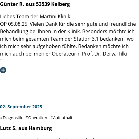
histologischen Befund, der mich mit großer Gelassenheit in
Günter
R.
aus 53539 Kelberg
betonen, wie wichtig es ist, sich in eine Spezialklinik zu
die Zukunft blicken lässt.
begeben, die genau auf dieses Krankheitsbild fokussiert ist
Liebes Team der Martini Klinik
Ich bin der Martini-Klinik, Herrn. Prof. Steuber und allen,
– das macht einen riesigen Unterschied im gesamten
OP 05.08.25. Vielen Dank für die sehr gute und freundliche
wirklich allen Mitarbeitern dankbar, dass sie mich und
Behandlungs- und Genesungsverlauf.
Behandlung bei Ihnen in der Klinik. Besonders möchte ich
meine Ehefrau durch diese schwere Zeit geführt haben,
mich beim gesamten Team der Station 3.1 bedanken , wo
sehr einfühlsam, immer die nächsten Schritte erklärend
Ich fühle mich heute bestens versorgt und kann die
ich mich sehr aufgehoben fühlte. Bedanken möchte ich
und alle Aussagen und Termine einhaltend. - Das "Martini-
Martini-Klinik uneingeschränkt weiterempfehlen. Vielen
mich auch bei meiner Operateurin Prof. Dr. Derya Tilki
Prinzip" wurde bei mir konsistent eingehalten!
Dank an das gesamte Team!
Liebe Grüße nach Hamburg
Günter R.
02. September 2025
Diagnostik
Operation
Aufenthalt
Lutz
S.
aus Hamburg