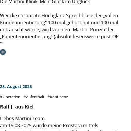
Die Martini-Klinik: Mein Glück im Unglück
Wer die corporate Hochglanz-Sprechblase der „vollen
Kundenorientierung“ 100 mal gehört hat und 100 mal
enttäuscht wurde, wird von dem Martini-Prinzip der
„Patientenorientierung“ (absolut lesenswerte post-OP
Lektüre: DAS MARTINI-PRINZIP, Spitzenmedizin durch
Spezialisierung, Ergebnistransparenz und
Patientenorientierung, 2018) eines Besseren belehrt. Die
Deckungsgleichheit des formulierten hohen Anspruches
mit meinem sehr persönlichem und individuellen Erlebnis
im Sommer 2025 hat mich tief beeindruckt.
28. August 2025
Diesen formulierten Anspruch der Patientenorientierung
Operation
Aufenthalt
Kontinenz
habe ich - entlang der gesamten Prozesskette von Check-In
bis Entlassung und als von jedem Mitarbeitenden mit jeder
Ralf
J.
aus Kiel
Faser gelebt - erleben dürfen. Man spürt die klugen
Liebes Martini-Team,
Gedanken und die gute Implementierung derer, vor allem
am 19.08.2025 wurde meine Prostata mittels
aber erlebt man die durchgehend pro-aktive und