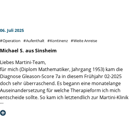
Ärztinnen und Ärzte sowie das Pflegepersonal arbeiten
auch das Ende eines Sommer-Camps sein können.
reibungslos und freundlich zusammen, ein Rad greift in das
andere.
Eine Bemerkung noch zur Biopsie. Beim Entnehmen einer
Probe aus der Prostata wird über die MRT Aufnahme eine
06. Juli 2025
Ultraschallaufnahme in Echtzeit gelegt, so kann der
Operation
Aufenthalt
Kontinenz
Weite Anreise
Operateur mit der Nadel sicher die gewünschten Stellen
ansteuern. Es wird nicht mehr im Nebel gestochert.
Michael
S.
aus Sinsheim
Liebe Martini-Klinik, danke.
Liebes Martini-Team,
für mich (Diplom Mathematiker, Jahrgang 1953) kam die
Diagnose Gleason-Score 7a in diesem Frühjahr 02-2025
doch sehr überraschend. Es begann eine monatelange
Auseinandersetzung für welche Therapieform ich mich
entscheide sollte. So kam ich letztendlich zur Martini-Klinik
und zu einem Gespräch mit Prof. Dr. Steuber. Seine
Klarheit, Empathie und Offenheit für verschiedene Ansätze
erzeugten ein großes Vertrauen in mir, dass ich hier die
richtige Mischung aus Kompetenz und Menschlichkeit