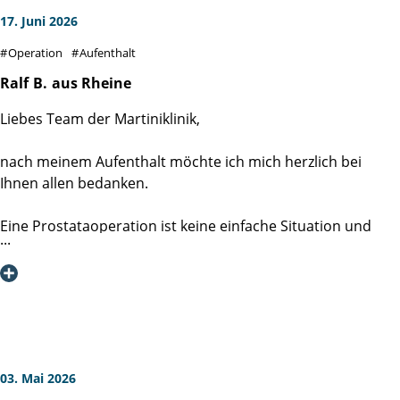
17. Juni 2026
Operation
Aufenthalt
Ralf
B.
aus Rheine
Liebes Team der Martiniklinik,
nach meinem Aufenthalt möchte ich mich herzlich bei
Ihnen allen bedanken.
Eine Prostataoperation ist keine einfache Situation und
bringt viele Fragen und Sorgen mit sich. Umso mehr hat es
mir geholfen, dass ich mich von Anfang an sehr gut
aufgehoben gefühlt habe.
Besonders beeindruckt haben mich die Freundlichkeit, die
Menschlichkeit und die Zeit, die sich Ärzte, Pflegekräfte und
Mitarbeitende für die Patienten nehmen. Auf Fragen und
03. Mai 2026
Sorgen wurde immer verständnisvoll eingegangen, und ich